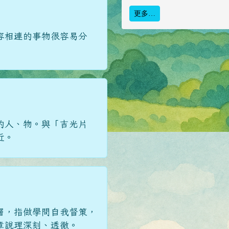
更多…
容相連的事物很容易分
的人、物。與「吉光片
近。
層，指做學問自我督策，
章說理深刻、透徹。