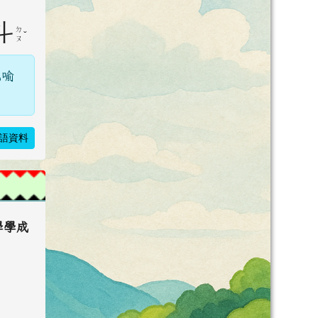
斗
ㄉ
ˇ
ㄡ
比喻
。
語資料
學學成