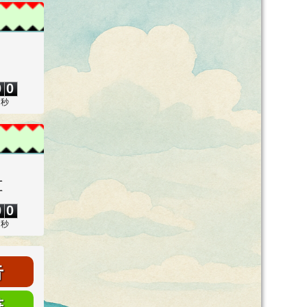
0
0
0
0
秒
量
0
0
0
0
秒
告
畫