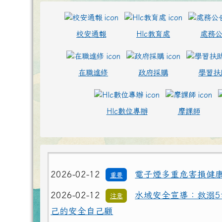
頁尾區域
上中區域內容
校安通報
Hlc教育處
處務
在職進修
政府採購
學習扶
Hlc數位專辦
摩課師
2026-02-12
電子煙多重危害損健
重要
2026-02-12
水域安全宣導：救溺5
注意
己的安全自己顧
2026-02-12
電子煙多重危害損健
重要
2026-02-12
水域安全宣導：救溺5
注意