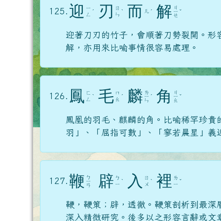
迎
刃
而
解
ㄐ
ㄧ
ㄖ
125.
ㄦ
ˊ
ˋ
ˊ
ㄧ
ˇ
ㄥ
ㄣ
ㄝ
迎著刀刃的竹子，會順著刀勢裂開。形
解，亦用來比喻事情很容易處理。
鳳
毛
麟
角
ㄌ
ㄐ
ㄈ
ㄇ
126.
ˋ
ˊ
ㄧ
ˊ
ㄧ
ˇ
ㄥ
ㄠ
ㄣ
ㄠ
鳳凰的羽毛、麒麟的角。比喻稀罕珍貴
羽」、「屈指可數」、「寥若晨星」義
鞭
辟
入
裡
ㄅ
ㄅ
ㄖ
ㄌ
127.
ㄧ
ˋ
ˋ
ˇ
ㄧ
ㄨ
ㄧ
ㄢ
鞭，鞭策；辟，透徹。鞭策剖析到最深
深入精微研究。後多以之形容言辭或文