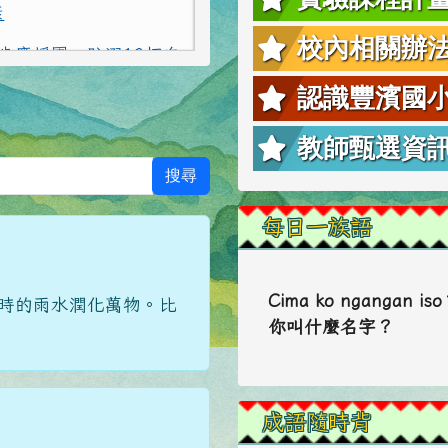
校內相關辦
認識豐濱國
教師甄選資
搜尋
每日一族語
Cima ko ngangan is
及時的雨水潤化萬物。比
你叫什麼名字？
成語隨時背