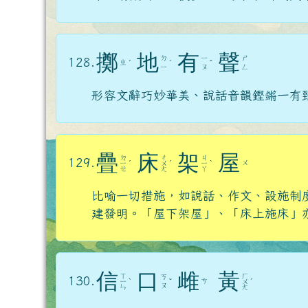
擲
地
有
聲
ㄉ
ㄧ
ㄕ
128.
ㄓ
ˊ
ˋ
ˇ
ㄧ
ㄡ
ㄥ
形容文辭巧妙華美、說話音韻鏗鏘一有
疊
床
架
屋
ㄉ
ㄔ
ㄐ
129.
ㄨ
ㄧ
ˊ
ㄨ
ˊ
ㄧ
ˋ
ㄝ
ㄤ
ㄚ
比喻一切措施，如說話、作文、設施制
建發明。「屋下架屋」、「床上施床」
信
口
雌
黃
ㄒ
ㄏ
ㄎ
130.
ㄘ
ㄧ
ˋ
ˇ
ㄨ
ˊ
ㄡ
ㄣ
ㄤ