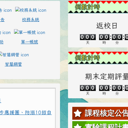
左邊區域內容
倒數計時
公告
校務系統
返校日
0
0
0
0
0
0
0
0
0
0
0
0
:
0
0
:
助
單一帳號
天
時
分
倒數計時
智慧網管
期末定期評
0
0
0
0
0
0
0
康
0
0
0
0
0
:
0
0
:
步應援團、防溺10招自
天
時
分
課程核定公
康
步應援團、防溺10招自
實驗課程計