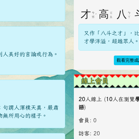
才
高
八
ㄘ
ㄍ
ㄅ
ˊ
ㄞ
ㄠ
ㄚ
又作「八斗之才」，
才學洋溢，超越眾人
別人美好的言論或行為。
觀看完整成
線上會員
20
人線上 (
10
人在瀏覽
語
)
；句謂人渾樸天真，嚴肅
物無所用心的樣子。
會員: 0
訪客: 20