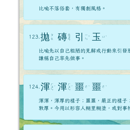
比喻不落俗套，有獨創風格。
拋
磚
引
玉
ㄓ
ㄆ
ㄧ
123.
ㄩ
ㄨ
ˇ
ˋ
ㄠ
ㄣ
ㄢ
比喻先以自己粗陋的見解或行動來引發
謙稱自己率先做事。
渾
渾
噩
噩
ㄏ
ㄏ
124.
ㄜ
ㄜ
ㄨ
ˊ
ㄨ
ˊ
ˋ
ˋ
ㄣ
ㄣ
渾渾，渾厚的樣子；噩噩，嚴正的樣子
敦厚。今用以形容人糊里糊塗，或對事