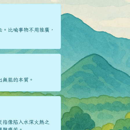
去。比喻事物不用推廣，
出無能的本質。
炭指像陷入水深火熱之
艱難痛苦。