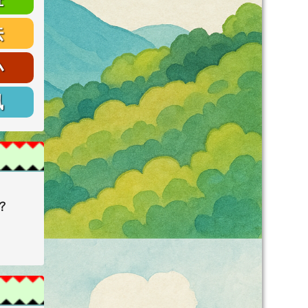
法
小
訊
o？