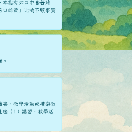
。本指有如口中含著雌
信口雌黃」比喻不顧事實
顯。
讀書、教學活動或禮樂教
比喻（1）講習、教學活