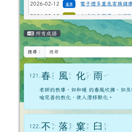
己的安全自己顧
主內容區域
所有成語
搜尋：
春
風
化
雨
ㄔ
ㄏ
ㄈ
121.
ㄩ
ㄨ
ㄨ
ˋ
ˇ
ㄥ
ㄣ
ㄚ
老師的教導，如和暖 的春風吹拂，如
喻完善的教化，使人潛移默化。
不
落
窠
臼
ㄌ
ㄐ
ㄅ
ㄎ
122.
ˋ
ㄨ
ˋ
ㄧ
ˋ
ㄨ
ㄜ
ㄛ
ㄡ