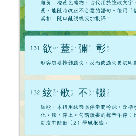
雌黃，橙黃色礦物，古代用於塗改文字
黃，能隨時改正不合意的語句。後用「
真相，隨口亂說或妄加批評。
欲
蓋
彌
彰
ㄍ
ㄇ
ㄓ
131.
ㄩ
ˋ
ˋ
ˊ
ㄞ
ㄧ
ㄤ
形容想要掩飾過失，反而使過失更加明
絃
歌
不
輟
ㄒ
ㄔ
ㄍ
ㄅ
132.
ㄧ
ˊ
ˊ
ㄨ
ˋ
ㄜ
ㄨ
ㄢ
ㄛ
絃歌，本指用絃樂器伴奏而吟詠，泛指
化。輟，停止。句謂讀書的聲音不停；
動沒有間斷（2）學風很盛。