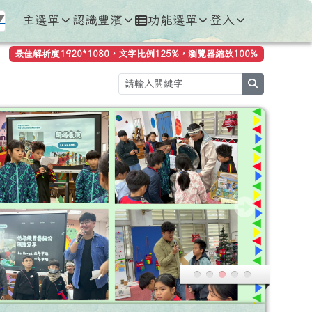
主選單
認識豐濱
功能選單
登入
▼
最佳解析度1920*1080，文字比例125%，瀏覽器縮放100%
search