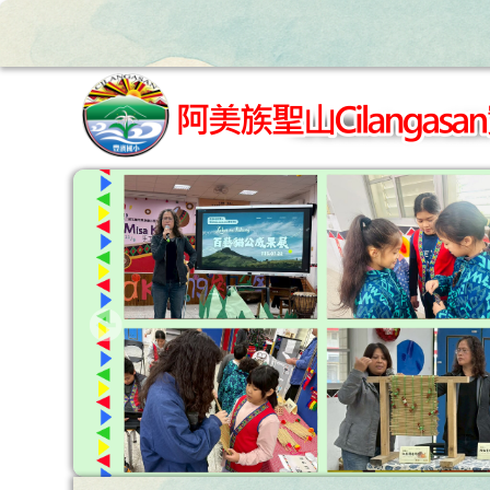
跳至主內容區
花蓮縣立豐濱國小全球資