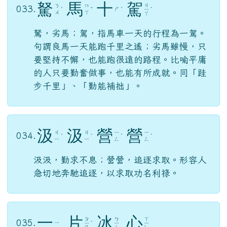
駑
馬
十
駕
ㄐ
ㄋ
ㄇ
033.
ㄕ
ˊ
ˇ
ˊ
ㄧ
ˋ
ㄨ
ㄚ
ㄚ
駑，劣馬；駕，指馬車一天的行程為一駕。
句謂良馬一天能跑千里之遙；劣馬雖慢，只
要堅持不懈，也能跑很遠的路程。比喻平庸
的人只要勤奮做事，也能有所成就。同「跬
步千里」、「勤能補拙」。
汲
汲
營
營
ㄐ
ㄐ
ㄧ
ㄧ
034.
ˊ
ˊ
ˊ
ˊ
ㄧ
ㄧ
ㄥ
ㄥ
汲汲，勤求不息；營營，追逐求取。形容人
急切地奔馳追逐，以求取功名利祿。
一
片
冰
心
ㄆ
ㄅ
ㄒ
035.
ㄧ
ㄧ
ˋ
ㄧ
ㄧ