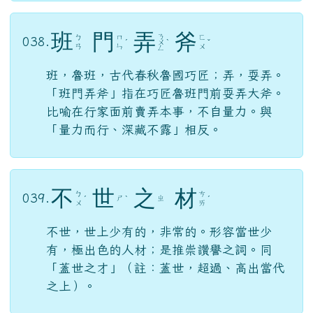
班
門
弄
斧
ㄋ
ㄅ
ㄇ
ㄈ
038.
ˊ
ㄨ
ˋ
ˇ
ㄢ
ㄣ
ㄨ
ㄥ
班，魯班，古代春秋魯國巧匠；弄，耍弄。
「班門弄斧」指在巧匠魯班門前耍弄大斧。
比喻在行家面前賣弄本事，不自量力。與
「量力而行、深藏不露」相反。
不
世
之
材
ㄅ
ㄘ
039.
ㄕ
ㄓ
ˊ
ˋ
ˊ
ㄨ
ㄞ
不世，世上少有的，非常的。形容當世少
有，極出色的人材；是推崇讚譽之詞。同
「蓋世之才」（註：蓋世，超過、高出當代
之上）。