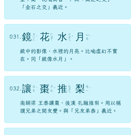
「金石之交」義近。
鏡
花
水
月
ㄐ
ㄏ
ㄕ
ㄩ
031.
ㄧ
ˋ
ㄨ
ㄨ
ˇ
ˋ
ㄝ
ㄥ
ㄚ
ㄟ
鏡中的影像，水裡的月亮。比喻虛幻不實
在。同「鏡像水月」。
讓
棗
推
梨
ㄊ
ㄖ
ㄗ
ㄌ
032.
ˋ
ˇ
ㄨ
ˊ
ㄤ
ㄠ
ㄧ
ㄟ
南朝梁 王泰讓棗，後漢 孔融推梨。用以稱
讚兄弟之間友愛。與「兄友弟恭」義近。