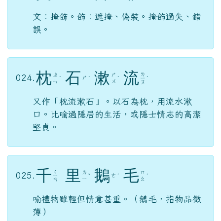
文：掩飾。飾：遮掩、偽裝。掩飾過失、錯
誤。
枕
石
漱
流
ㄌ
ㄓ
ㄕ
024.
ㄕ
ˋ
ˊ
ˋ
ㄧ
ˊ
ㄣ
ㄨ
ㄡ
又作「枕流漱石」。以石為枕，用流水漱
口。比喻過隱居的生活，或隱士情志的高潔
堅貞。
千
里
鵝
毛
ㄑ
ㄌ
ㄇ
025.
ㄜ
ㄧ
ˇ
ˊ
ˊ
ㄧ
ㄠ
ㄢ
喻禮物雖輕但情意甚重。（鵝毛，指物品微
薄）