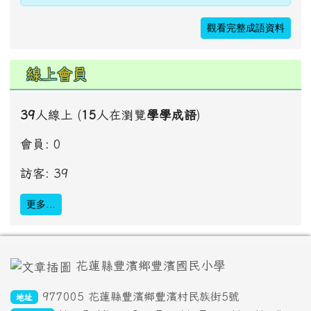
觀看完整成語資料
線上會員
39
人線上 (
15
人在瀏覽
學學成語
)
會員: 0
訪客: 39
更多…
頁尾區域內容
花蓮縣豐濱鄉豐濱國民小學
977005 花蓮縣豐濱鄉豐濱村民族街5號
地址