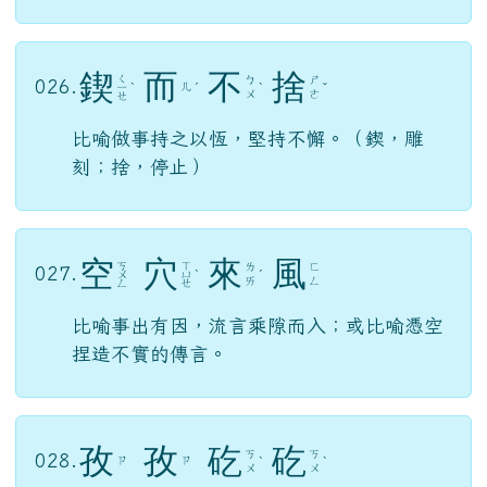
鍥
而
不
捨
ㄑ
ㄅ
ㄕ
026.
ㄦ
ㄧ
ˋ
ˊ
ˋ
ˇ
ㄨ
ㄜ
ㄝ
比喻做事持之以恆，堅持不懈。（鍥，雕
刻；捨，停止）
空
穴
來
風
ㄎ
ㄒ
ㄌ
ㄈ
027.
ㄨ
ㄩ
ˋ
ˊ
ㄞ
ㄥ
ㄥ
ㄝ
比喻事出有因，流言乘隙而入；或比喻憑空
捏造不實的傳言。
孜
孜
矻
矻
ㄎ
ㄎ
028.
ㄗ
ㄗ
ˋ
ˋ
ㄨ
ㄨ