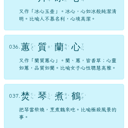
ㄢ
ㄥ
ㄣ
又作「冰心玉壺」。冰心，心如冰般純潔清
明。比喻人不慕名利，心境高潔。
蕙
質
蘭
心
ㄏ
ㄒ
ㄌ
036.
ㄓ
ㄨ
ˋ
ˊ
ˊ
ㄧ
ㄢ
ㄟ
ㄣ
又作「蘭質蕙心」。蘭、蕙，皆香草；心靈
如蕙，品質如蘭。比喻女子心性聰慧高雅。
焚
琴
煮
鶴
ㄑ
ㄈ
ㄓ
ㄏ
037.
ˊ
ㄧ
ˊ
ˇ
ˋ
ㄣ
ㄨ
ㄜ
ㄣ
把琴當柴燒，烹煮鶴來吃。比喻極殺風景的
事。