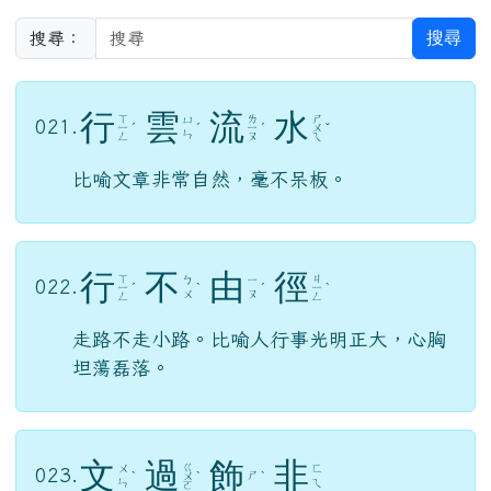
搜尋
搜尋：
行
雲
流
水
ㄒ
ㄌ
ㄕ
ㄩ
021.
ㄧ
ˊ
ˊ
ㄧ
ˊ
ㄨ
ˇ
ㄣ
ㄥ
ㄡ
ㄟ
比喻文章非常自然，毫不呆板。
行
不
由
徑
ㄒ
ㄐ
ㄅ
ㄧ
022.
ㄧ
ˊ
ˋ
ˊ
ㄧ
ˋ
ㄨ
ㄡ
ㄥ
ㄥ
走路不走小路。比喻人行事光明正大，心胸
坦蕩磊落。
文
過
飾
非
ㄍ
ㄨ
ㄈ
023.
ㄕ
ˋ
ㄨ
ˋ
ˋ
ㄣ
ㄟ
ㄛ