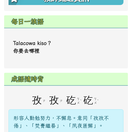
每日一族語
Talacowa kiso？
你要去哪裡
成語隨時背
孜
孜
矻
矻
ㄎ
ㄎ
ˋ
ˋ
ㄗ
ㄗ
ㄨ
ㄨ
形容人勤勉努力，不懈怠。意同「孜孜不
倦」、「焚膏繼晷」、「夙夜匪懈」。