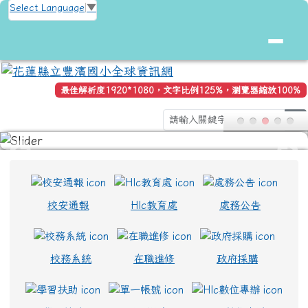
花蓮縣立豐濱國小全球資訊網
跳至主內容區
Select Language
▼
最佳解析度1920*1080，文字比例125%，瀏覽器縮放100%
se
頁尾區域
上中區域內容
校安通報
Hlc教育處
處務公告
校務系統
在職進修
政府採購