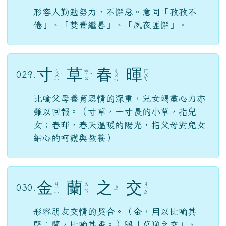
形容人勤勉努力，不懈怠。意同「孜孜不
倦」、「焚膏繼晷」、「夙夜匪懈」。
寸
草
春
暉
ㄘ
ㄔ
ㄏ
ㄘ
029.
ㄨ
ˋ
ˇ
ㄨ
ㄨ
ㄠ
ㄣ
ㄣ
ㄟ
比喻父母養育恩情的深重，兒女竭盡心力亦
難以回報。（寸草，一寸長的小草，指兒
女；春暉，春天溫暖的陽光，指父母對兒女
細心的呵護與教養）
金
蘭
之
交
ㄐ
ㄐ
ㄌ
030.
ㄓ
ㄧ
ˊ
ㄧ
ㄢ
ㄣ
ㄠ
形容朋友交情的契合。（金，用以比喻其
堅；蘭，比喻其香。）與「莫逆之交」、