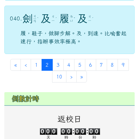
劍
及
履
及
ㄐ
ㄐ
ㄌ
ㄐ
040.
ㄧ
ˋ
ˊ
ˇ
ˊ
ㄧ
ㄩ
ㄧ
ㄢ
履，鞋子，做腳步解。及，到達。比喻奮起
速行，指辦事效率極高。
第一頁
上一頁
(目前頁次)
«
‹
1
2
3
4
5
6
7
8
9
下一頁
最後頁
10
›
»
左邊區域內容
倒數計時
返校日
0
0
0
0
0
0
0
0
0
0
0
0
0
0
:
0
0
:
0
0
天
時
分
秒