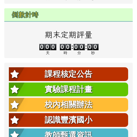
倒數計時
期末定期評量
0
0
0
0
0
0
0
0
0
0
0
0
0
0
:
0
0
:
0
0
天
時
分
秒
課程核定公告
實驗課程計畫
校內相關辦法
認識豐濱國小
教師甄選資訊