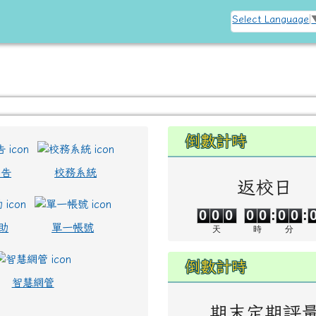
訊網
Select Language
左邊區域內容
倒數計時
公告
校務系統
返校日
0
0
0
0
0
0
0
0
0
0
0
0
:
0
0
:
助
單一帳號
天
時
分
倒數計時
智慧網管
期末定期評