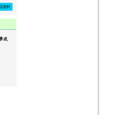
語資料
學成