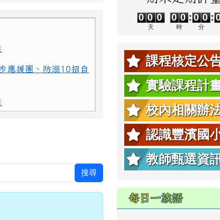
0
0
0
0
0
0
0
0
0
0
0
0
:
0
0
:
天
時
分
康
步應援團、防溺10招自
課程核定公
實驗課程計
康
校內相關辦
步應援團、防溺10招自
認識豐濱國
教師甄選資
搜尋
每日一族語