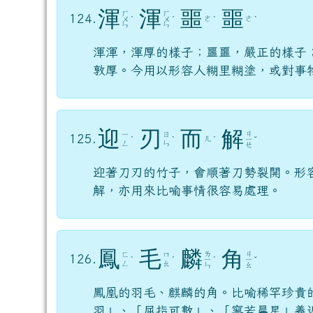
渾
渾
噩
噩
ㄏ
ㄏ
124.
ㄜ
ㄜ
ㄨ
ˊ
ㄨ
ˊ
ˋ
ˋ
ㄣ
ㄣ
渾渾，渾厚的樣子；噩噩，嚴正的樣子
敦厚。今用以形容人糊里糊塗，或對事
迎
刃
而
解
ㄐ
ㄧ
ㄖ
125.
ㄦ
ˊ
ˋ
ˊ
ㄧ
ˇ
ㄥ
ㄣ
ㄝ
迎著刀刃的竹子，會順著刀勢裂開。形
解，亦用來比喻事情很容易處理。
鳳
毛
麟
角
ㄌ
ㄐ
ㄈ
ㄇ
126.
ˋ
ˊ
ㄧ
ˊ
ㄧ
ˇ
ㄥ
ㄠ
ㄣ
ㄠ
鳳凰的羽毛、麒麟的角。比喻稀罕珍貴
羽」、「屈指可數」、「寥若晨星」義