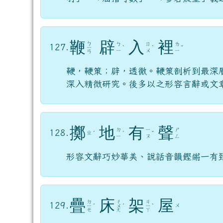
鞭
辟
入
裡
ㄅ
ㄅ
ㄖ
ㄌ
127.
ㄧ
ˋ
ˋ
ˇ
ㄧ
ㄨ
ㄧ
ㄢ
鞭，鞭策；辟，透徹。鞭策剖析到最深
深入精微研究。後多以之形容言辭或文
擲
地
有
聲
ㄉ
ㄧ
ㄕ
128.
ㄓ
ˊ
ˋ
ˇ
ㄧ
ㄡ
ㄥ
形容文辭巧妙華美、說話音韻鏗鏘一有
疊
床
架
屋
ㄉ
ㄔ
ㄐ
129.
ㄨ
ㄧ
ˊ
ㄨ
ˊ
ㄧ
ˋ
ㄝ
ㄤ
ㄚ
比喻一切措施，如說話、作文、設施制