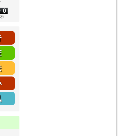
0
0
0
0
秒
告
畫
法
小
訊