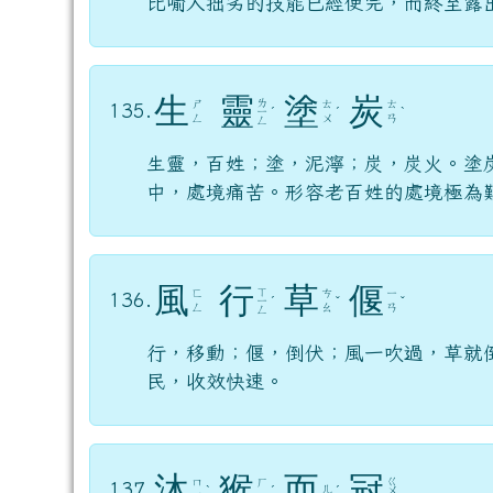
生
靈
塗
炭
ㄌ
ㄕ
ㄊ
ㄊ
135.
ㄧ
ˊ
ˊ
ˋ
ㄥ
ㄨ
ㄢ
ㄥ
生靈，百姓；塗，泥濘；炭，炭火。塗
中，處境痛苦。形容老百姓的處境極為
風
行
草
偃
ㄒ
ㄈ
ㄘ
ㄧ
136.
ㄧ
ˊ
ˇ
ˇ
ㄥ
ㄠ
ㄢ
ㄥ
行，移動；偃，倒伏；風一吹過，草就
民，收效快速。
沐
猴
而
冠
ㄍ
ㄇ
ㄏ
137.
ㄦ
ˋ
ˊ
ˊ
ㄨ
ㄨ
ㄡ
ㄢ