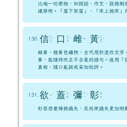
建發明。「屋下架屋」、「床上施床」
信
口
雌
黃
ㄒ
ㄏ
ㄎ
130.
ㄘ
ㄧ
ˋ
ˇ
ㄨ
ˊ
ㄡ
ㄣ
ㄤ
雌黃，橙黃色礦物，古代用於塗改文字
黃，能隨時改正不合意的語句。後用「
真相，隨口亂說或妄加批評。
欲
蓋
彌
彰
ㄍ
ㄇ
ㄓ
131.
ㄩ
ˋ
ˋ
ˊ
ㄞ
ㄧ
ㄤ
形容想要掩飾過失，反而使過失更加明