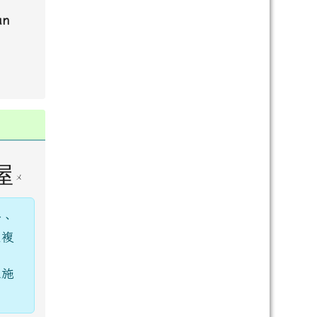
an
屋
ㄨ
話、
重複
。
上施