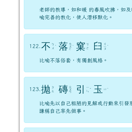
老師的教導，如和暖 的春風吹拂，如
喻完善的教化，使人潛移默化。
不
落
窠
臼
ㄌ
ㄐ
ㄅ
ㄎ
122.
ˋ
ㄨ
ˋ
ㄧ
ˋ
ㄨ
ㄜ
ㄛ
ㄡ
比喻不落俗套，有獨創風格。
拋
磚
引
玉
ㄓ
ㄆ
ㄧ
123.
ㄩ
ㄨ
ˇ
ˋ
ㄠ
ㄣ
ㄢ
比喻先以自己粗陋的見解或行動來引發
謙稱自己率先做事。