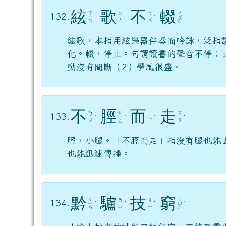
絃
歌
不
輟
ㄒ
ㄔ
ㄍ
ㄅ
132.
ㄧ
ˊ
ˊ
ㄨ
ˋ
ㄜ
ㄨ
ㄢ
ㄛ
絃歌，本指用絃樂器伴奏而吟詠，泛指
化。輟，停止。句謂讀書的聲音不停；
動沒有間斷（2）學風很盛。
不
脛
而
走
ㄐ
ㄅ
ㄗ
133.
ㄦ
ˋ
ㄧ
ˋ
ˊ
ˇ
ㄨ
ㄡ
ㄥ
脛，小腿。「不脛而走」指沒有腿也能
也能迅速傳播。
黔
驢
技
窮
ㄑ
ㄑ
ㄌ
ㄐ
134.
ㄧ
ˊ
ˊ
ˋ
ㄩ
ˊ
ㄩ
ㄧ
ㄢ
ㄥ
比喻人拙劣的技能已經使完，而終至露