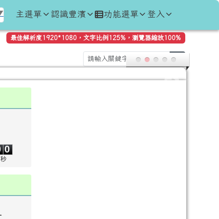
主選單
認識豐濱
功能選單
登入
▼
最佳解析度1920*1080，文字比例125%，瀏覽器縮放100%
search
0
0
0
0
秒
量