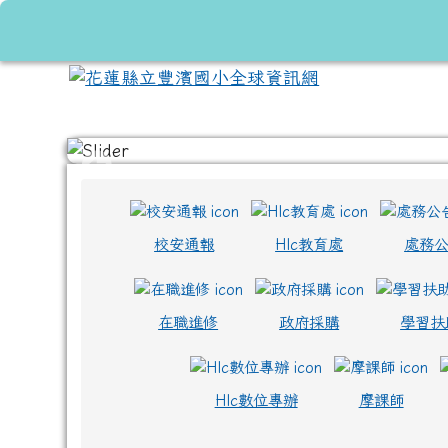
跳至主內容區
花蓮縣立豐濱國小全球資
頁尾區域
上中區域內容
校安通報
Hlc教育處
處務
在職進修
政府採購
學習扶
Hlc數位專辦
摩課師