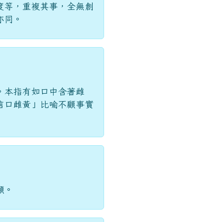
亦同。
。本指有如口中含著雌
信口雌黃」比喻不顧事實
顯。