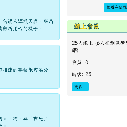
觀看完整成
；句謂人渾樸天真，嚴肅
線上會員
物無所用心的樣子。
25
人線上 (
6
人在瀏覽
學
語
)
會員: 0
容相連的事物很容易分
訪客: 25
更多…
的人、物。與「吉光片
近。