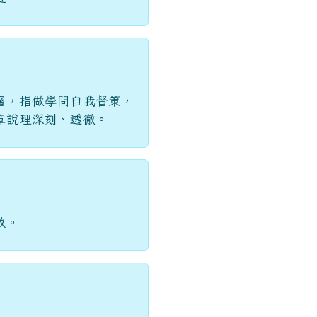
層，指做學問自我督策，
章說理深刻、透徹。
致。
度等，重複其事，全無創