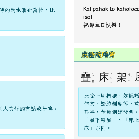
Kalipahak to kahofoc
及時的雨水潤化萬物。比
iso!
祝你生日快樂！
成語隨時背
疊
床
架
ㄉ
ㄔ
ㄐ
ˊ
ˊ
ˋ
ㄧ
ㄨ
ㄧ
ㄝ
ㄤ
ㄚ
比喻一切措施，如說
作文、設施制度等，
別人美好的言論或行為。
其事，全無創建發明
「屋下架屋」、「床
床」亦同。