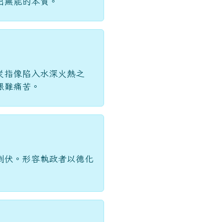
炭指像陷入水深火熱之
艱難痛苦。
倒伏。形容執政者以德化