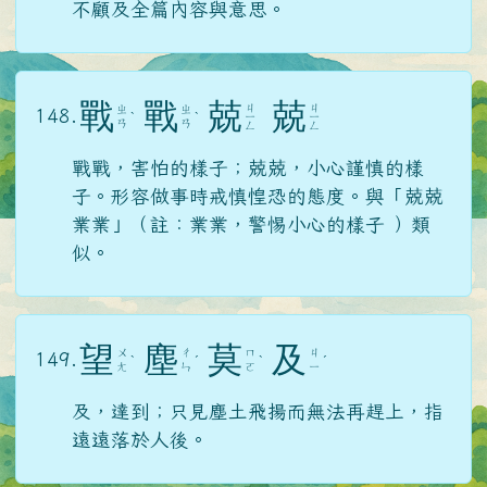
不顧及全篇內容與意思。
戰
戰
兢
兢
ㄐ
ㄐ
ㄓ
ㄓ
148.
ˋ
ˋ
ㄧ
ㄧ
ㄢ
ㄢ
ㄥ
ㄥ
戰戰，害怕的樣子；兢兢，小心謹慎的樣
子。形容做事時戒慎惶恐的態度。與「兢兢
業業」（註：業業，警惕小心的樣子 ）類
似。
望
塵
莫
及
ㄨ
ㄔ
ㄇ
ㄐ
149.
ˋ
ˊ
ˋ
ˊ
ㄤ
ㄣ
ㄛ
ㄧ
及，達到；只見塵土飛揚而無法再趕上，指
遠遠落於人後。