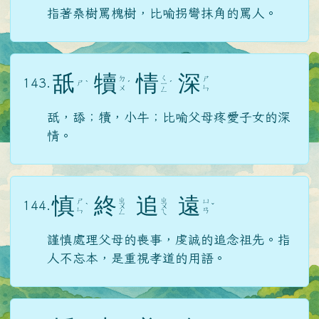
指著桑樹罵槐樹，比喻拐彎抹角的罵人。
舐
犢
情
深
ㄑ
ㄉ
ㄕ
143.
ㄕ
ˋ
ˊ
ㄧ
ˊ
ㄨ
ㄣ
ㄥ
舐，舔；犢，小牛；比喻父母疼愛子女的深
情。
慎
終
追
遠
ㄓ
ㄓ
ㄕ
ㄩ
144.
ˋ
ㄨ
ㄨ
ˇ
ㄣ
ㄢ
ㄥ
ㄟ
謹慎處理父母的喪事，虔誠的追念祖先。指
人不忘本，是重視孝道的用語。