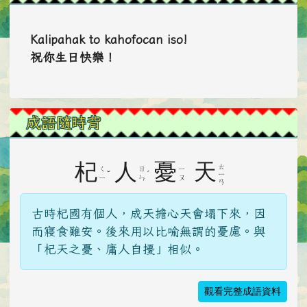
Kalipahak to kahofocan iso!
祝你生日快樂！
成語隨時背
杞
人
憂
天
ㄊ
ㄑ
ㄖ
ㄧ
ˇ
ˊ
ㄧ
ㄧ
ㄣ
ㄡ
ㄢ
古時杞國有個人，成天擔心天會塌下來，因
而寢食難安。後來用以比喻無謂的憂慮。與
「杞天之憂、庸人自擾」相似。
觀看完整成語資料