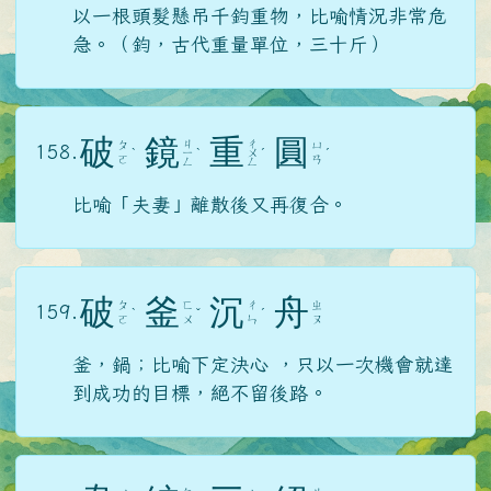
以一根頭髮懸吊千鈞重物，比喻情況非常危
急。（鈞，古代重量單位，三十斤）
破
鏡
重
圓
ㄐ
ㄔ
ㄆ
ㄩ
158.
ˋ
ㄧ
ˋ
ㄨ
ˊ
ˊ
ㄛ
ㄢ
ㄥ
ㄥ
比喻「夫妻」離散後又再復合。
破
釜
沉
舟
ㄆ
ㄈ
ㄔ
ㄓ
159.
ˋ
ˇ
ˊ
ㄛ
ㄨ
ㄣ
ㄡ
釜，鍋；比喻下定決心 ，只以一次機會就達
到成功的目標，絕不留後路。