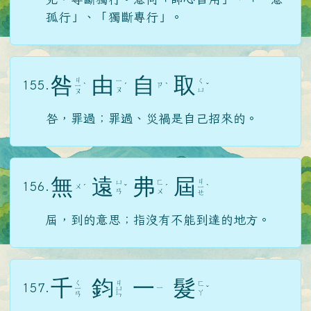
孤行」、「獨斷專行」。
咎
由
自
取
ㄐ
ㄧ
ㄑ
155.
ㄗ
ㄧ
ˋ
ˊ
ˋ
ˇ
ㄡ
ㄩ
ㄡ
咎，罪過；罪過、災禍是自己招來的。
無
遠
弗
屆
ㄐ
ㄩ
ㄈ
156.
ㄨ
ˊ
ˇ
ˊ
ㄧ
ˋ
ㄢ
ㄨ
ㄝ
屆，到的意思；指沒有不能到達的地方。
千
鈞
一
髮
ㄑ
ㄐ
ㄈ
157.
ㄧ
ㄧ
ㄩ
ˇ
ㄚ
ㄢ
ㄣ