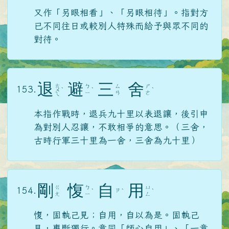
又作「另眼相看」、「另眼相待」。指對方
已不同往日或較別人特殊而給予與眾不同的
對待。
退
避
三
舍
ㄊ
ㄅ
ㄙ
ㄕ
153.
ㄨ
ˋ
ˋ
ˋ
ㄧ
ㄢ
ㄜ
ㄟ
本指作戰時，退兵九十里以表退讓，後引申
為對別人忍讓，不敢相爭的意思。（三舍，
古時行軍三十里為一舍，三舍為九十里）
剛
愎
自
用
ㄍ
ㄅ
ㄩ
154.
ㄗ
ˋ
ˋ
ˋ
ㄤ
ㄧ
ㄥ
愎，固執己見；自用，自以為是。固執己
見，專斷獨行。意同「師心自用」、「一意