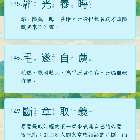
韜
光
養
晦
ㄍ
ㄏ
ㄊ
ㄧ
145.
ㄨ
ˇ
ㄨ
ˋ
ㄠ
ㄤ
ㄤ
ㄟ
韜，隱藏；晦，昏暗。比喻把聲名或才華隱
藏起來不外露。
毛
遂
自
薦
ㄙ
ㄐ
ㄇ
146.
ㄗ
ˊ
ㄨ
ˋ
ˋ
ㄧ
ˋ
ㄠ
ㄟ
ㄢ
毛遂，戰國趙人，為平原君食客。比喻自我
推薦。
斷
章
取
義
ㄉ
ㄓ
ㄑ
147.
ㄧ
ㄨ
ˋ
ˇ
ˋ
ㄤ
ㄩ
ㄢ
原意是取詩經的某一章來表達自己的心意。
後來指：引用別人的文章或談話的片斷，而