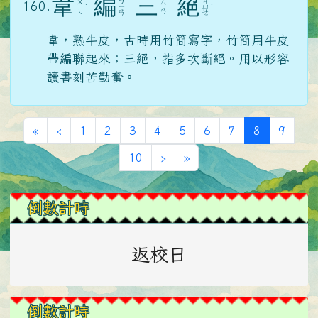
韋
編
三
絕
ㄅ
ㄐ
ㄨ
ㄙ
160.
ˊ
ㄧ
ㄩ
ˊ
ㄟ
ㄢ
ㄢ
ㄝ
韋，熟牛皮，古時用竹簡寫字，竹簡用牛皮
帶編聯起來；三絕，指多次斷絕。用以形容
讀書刻苦勤奮。
第一頁
上一頁
(目前頁次)
«
‹
1
2
3
4
5
6
7
8
9
下一頁
最後頁
10
›
»
左邊區域內容
倒數計時
返校日
倒數計時