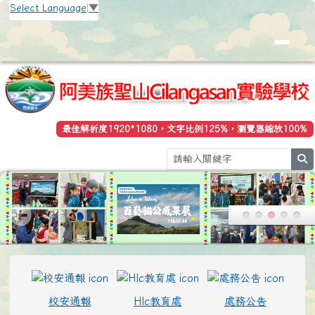
花蓮縣立豐濱國小全球資訊網
跳至主內容區
Select Language
▼
最佳解析度1920*1080，文字比例125%，瀏覽器縮放100%
se
頁尾區域
上中區域內容
校安通報
Hlc教育處
處務公告