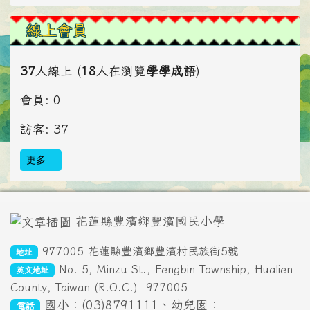
線上會員
37
人線上 (
18
人在瀏覽
學學成語
)
會員: 0
訪客: 37
更多…
頁尾區域內容
花蓮縣豐濱鄉豐濱國民小學
977005 花蓮縣豐濱鄉豐濱村民族街5號
地址
No. 5, Minzu St., Fengbin Township, Hualien
英文地址
County, Taiwan (R.O.C.)
977005
國小：(03)8791111、幼兒園：
電話