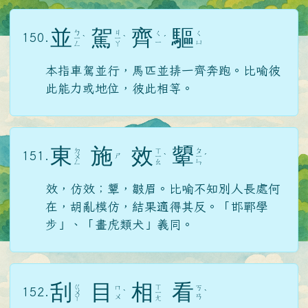
並
駕
齊
驅
ㄅ
ㄐ
ㄑ
ㄑ
150.
ㄧ
ˋ
ㄧ
ˋ
ˊ
ㄧ
ㄩ
ㄥ
ㄚ
本指車駕並行，馬匹並排一齊奔跑。比喻彼
此能力或地位，彼此相等。
東
施
效
顰
ㄉ
ㄒ
ㄆ
151.
ㄕ
ㄨ
ㄧ
ˋ
ㄧ
ˊ
ㄥ
ㄠ
ㄣ
效，仿效；顰，皺眉。比喻不知別人長處何
在，胡亂模仿，結果適得其反。「邯鄲學
步」、「畫虎類犬」義同。
刮
目
相
看
ㄍ
ㄒ
ㄇ
ㄎ
152.
ㄨ
ˋ
ㄧ
ˋ
ㄨ
ㄢ
ㄚ
ㄤ