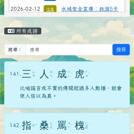
2026-02-12
水域安全宣導：救溺5步
注意
應援團、防溺10招自己的安全自己顧
主內容區域
所有成語
搜尋
搜尋：
三
人
成
虎
ㄙ
ㄖ
ㄔ
ㄏ
141.
ˊ
ˊ
ˇ
ㄢ
ㄣ
ㄥ
ㄨ
比喻謠言或不實的傳聞經過多人散播，就會
使人信以為真。
指
桑
罵
槐
ㄏ
ㄙ
ㄇ
142.
ㄓ
ˇ
ˋ
ㄨ
ˊ
ㄤ
ㄚ
ㄞ