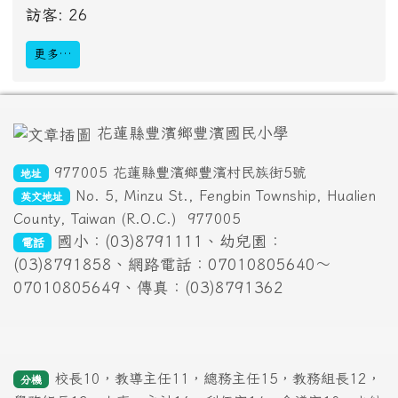
訪客: 26
更多…
頁尾區域內容
花蓮縣豐濱鄉豐濱國民小學
977005 花蓮縣豐濱鄉豐濱村民族街5號
地址
No. 5, Minzu St., Fengbin Township, Hualien
英文地址
County, Taiwan (R.O.C.)
977005
國小：(03)8791111、幼兒園：
電話
(03)8791858、網路電話：07010805640～
07010805649、傳真：(03)8791362
校長10，教導主任11，總務主任15，教務組長12，
分機