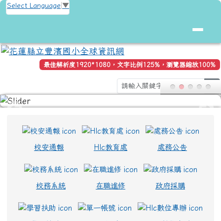
花蓮縣立豐濱國小全球資訊網
跳至主內容區
Select Language
▼
最佳解析度1920*1080，文字比例125%，瀏覽器縮放100%
s
頁尾區域
上中區域內容
校安通報
Hlc教育處
處務公告
校務系統
在職進修
政府採購