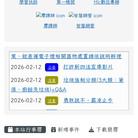
學習扶助
單一帳號
Hlc數位專辦
摩課師
智慧網管
2026-02-12
為避免學生遭受菸品、電
重要
子煙危害或誤觸法令，請各校落實無菸校園政
策，就查獲電子煙相關器物處置請依說明辦理
2026-02-12
打詐新四法宣導影片
公告
2026-02-12
垃圾強制分類(3大類：資
注意
源、廚餘及垃圾)+Q&A
2026-02-12
勇敢說不，霸凌止步
注意
2026-02-12
交通安全【主題海報】及
重要
【行為指引海報】
主內容區域
本站行事曆
新增事件
下載簡曆
2026-02-12
為避免學生遭受菸品、電
重要