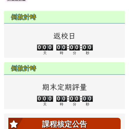
左邊區域內容
30
31
1
2
3
4
5
倒數計時
返校日
0
0
0
0
0
0
0
0
0
0
0
0
0
0
:
0
0
:
0
0
天
時
分
秒
倒數計時
期末定期評量
0
0
0
0
0
0
0
0
0
0
0
0
0
0
:
0
0
:
0
0
天
時
分
秒
課程核定公告