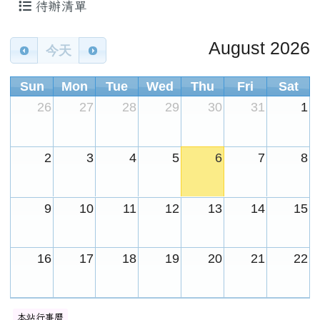
子煙危害或誤觸法令，請各校落實無菸校園政
待辦清單
策，就查獲電子煙相關器物處置請依說明辦理
Calendar
August 2026
2026-02-12
打詐新四法宣導影片
公告
今天
2026-02-12
垃圾強制分類(3大類：資
注意
Sun
Mon
Tue
Wed
Thu
Fri
Sat
源、廚餘及垃圾)+Q&A
26
27
28
29
30
31
1
2026-02-12
勇敢說不，霸凌止步
注意
2026-02-12
交通安全【主題海報】及
重要
2
3
4
5
6
7
8
【行為指引海報】
9
10
11
12
13
14
15
16
17
18
19
20
21
22
23
24
25
26
27
28
29
本站行事曆