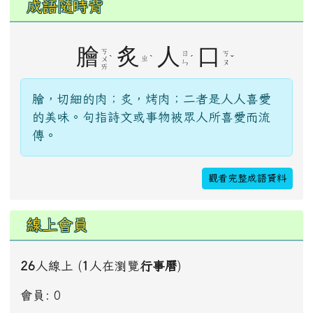
成語隨時背
膾
炙
人
口
ㄎ
ㄖ
ㄎ
ˋ
ˋ
ˊ
ˇ
ㄓ
ㄨ
ㄣ
ㄡ
ㄞ
膾，切細的肉；炙，烤肉；二者是人人喜愛
的美味。句指詩文或事物被眾人所喜愛而流
傳。
觀看完整成語資料
線上會員
26
人線上 (
1
人在瀏覽
行事曆
)
會員: 0