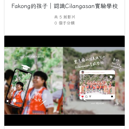
Fakong的孩子｜認識Cilangasan實驗學校
共 5 則影片
0 個子分類
M