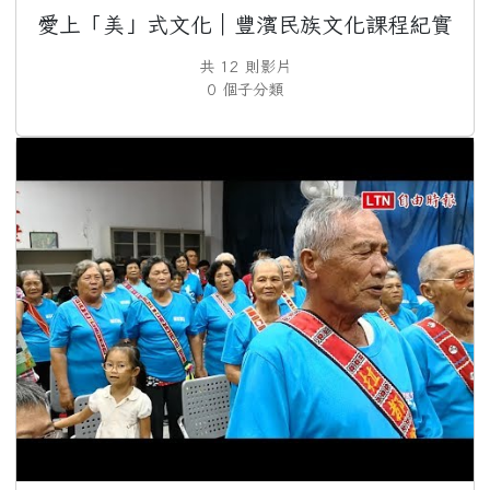
2026-02-12
勇敢說不，霸凌止步
注意
2026-02-12
交通安全【主題海報】及
重要
【行為指引海報】
愛上「美」式文化｜豐濱民族文化課程紀實
共 12 則影片
0 個子分類
F