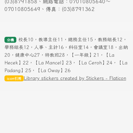
訪客: 35
更多…
頁尾區域內容
花蓮縣豐濱鄉豐濱國民小學
977005 花蓮縣豐濱鄉豐濱村民族街5號
地址
No. 5, Minzu St., Fengbin Township, Hualien
英文地址
County, Taiwan (R.O.C.)
977005
國小：(03)8791111、幼兒園：
電話
(03)8791858、網路電話：07010805640～
07010805649、傳真：(03)8791362
校長10，教導主任11，總務主任15，教務組長12，
分機