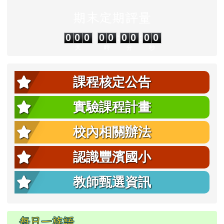
(目前頁次)
«
‹
1
›
»
左邊區域內容
倒數計時
返校日
0
0
0
0
0
0
0
0
0
0
0
0
0
0
:
0
0
:
0
0
天
時
分
秒
倒數計時
期末定期評量
0
0
0
0
0
0
0
0
0
0
0
0
0
0
:
0
0
:
0
0
天
時
分
秒