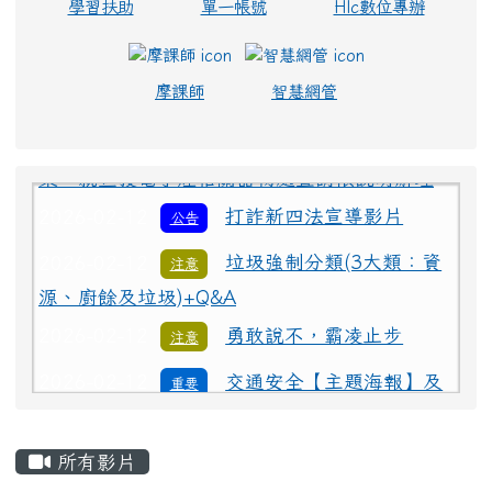
頁尾區域
上中區域內容
校安通報
Hlc教育處
處務公告
校務系統
在職進修
政府採購
學習扶助
單一帳號
Hlc數位專辦
摩課師
智慧網管
2026-02-12
為避免學生遭受菸品、電
重要
子煙危害或誤觸法令，請各校落實無菸校園政