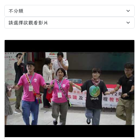
策，就查獲電子煙相關器物處置請依說明辦理
2026-02-12
打詐新四法宣導影片
公告
2026-02-12
垃圾強制分類(3大類：資
注意
源、廚餘及垃圾)+Q&A
2026-02-12
勇敢說不，霸凌止步
注意
2026-02-12
交通安全【主題海報】及
重要
【行為指引海報】
2026-02-12
為避免學生遭受菸品、電
主內容區域
重要
所有影片
子煙危害或誤觸法令，請各校落實無菸校園政
策，就查獲電子煙相關器物處置請依說明辦理
Video List
2026-02-12
打詐新四法宣導影片
公告
2026-02-12
垃圾強制分類(3大類：資
注意
源、廚餘及垃圾)+Q&A