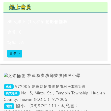
成語隨時背
談
笑
風
生
ㄒ
ㄊ
ㄈ
ㄕ
ˊ
ˋ
ㄧ
ㄢ
ㄥ
ㄥ
ㄠ
風生，風趣四溢；句謂談話時有說有笑，興
致極高而風趣。
觀看完整成語資料
線上會員
35
人線上 (
1
人在瀏覽
影音播放
)
會員: 0