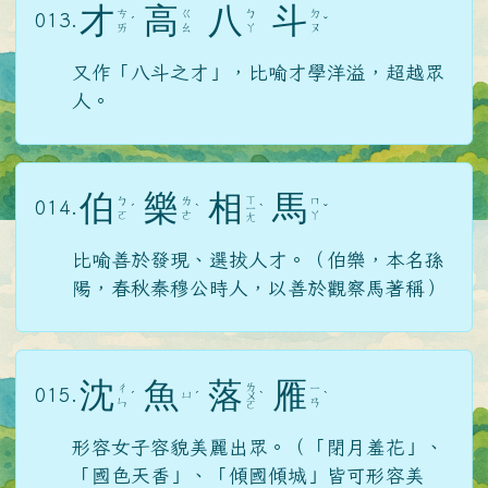
才
高
八
斗
ㄘ
ㄍ
ㄅ
ㄉ
013.
ˊ
ˇ
ㄞ
ㄠ
ㄚ
ㄡ
又作「八斗之才」，比喻才學洋溢，超越眾
人。
伯
樂
相
馬
ㄒ
ㄅ
ㄌ
ㄇ
014.
ˊ
ˋ
ㄧ
ˋ
ˇ
ㄛ
ㄜ
ㄚ
ㄤ
比喻善於發現、選拔人才。（伯樂，本名孫
陽，春秋秦穆公時人，以善於觀察馬著稱）
沈
魚
落
雁
ㄌ
ㄔ
ㄧ
015.
ㄩ
ˊ
ˊ
ㄨ
ˋ
ˋ
ㄣ
ㄢ
ㄛ
形容女子容貌美麗出眾。（「閉月羞花」、
「國色天香」、「傾國傾城」皆可形容美