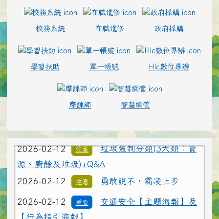
校務系統
在職進修
政府採購
2026-02-12
為避免學生遭受菸品、電
重要
學習扶助
單一帳號
Hlc數位專辦
子煙危害或誤觸法令，請各校落實無菸校園政
策，就查獲電子煙相關器物處置請依說明辦理
摩課師
智慧網管
2026-02-12
打詐新四法宣導影片
公告
2026-02-12
垃圾強制分類(3大類：資
注意
源、廚餘及垃圾)+Q&A
2026-02-12
勇敢說不，霸凌止步
注意
2026-02-12
交通安全【主題海報】及
重要
【行為指引海報】
2026-02-12
為避免學生遭受菸品、電
重要