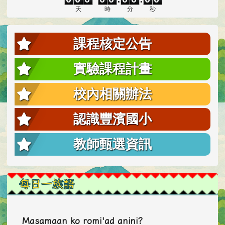
天
時
分
秒
課程核定公告
實驗課程計畫
校內相關辦法
認識豐濱國小
教師甄選資訊
每日一族語
Masamaan ko romi'ad anini?