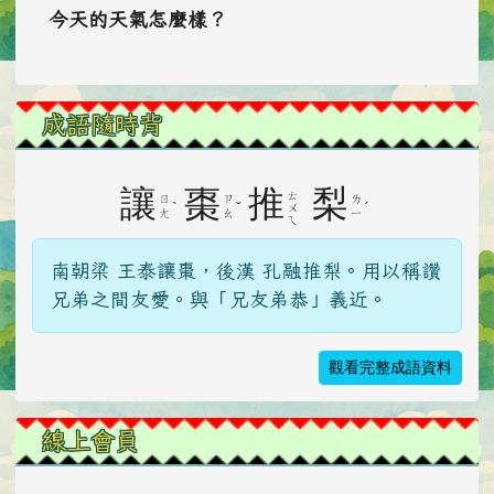
今天的天氣怎麼樣？
成語隨時背
讓
棗
推
梨
ㄊ
ㄖ
ㄗ
ㄌ
ˋ
ˇ
ˊ
ㄨ
ㄤ
ㄠ
ㄧ
ㄟ
南朝梁 王泰讓棗，後漢 孔融推梨。用以稱讚
兄弟之間友愛。與「兄友弟恭」義近。
觀看完整成語資料
線上會員