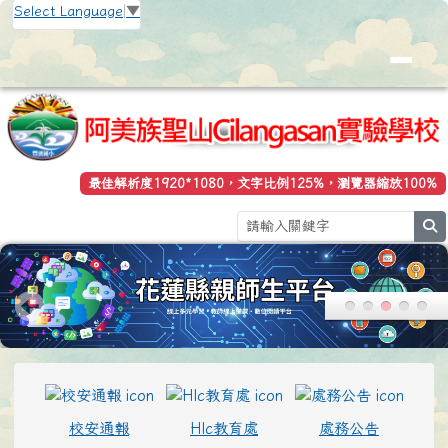
花蓮縣立豐濱國小全球資訊網
跳至主內容區
Select Language
▼
最佳解析度1920*1080，文字比例125%，瀏覽器縮放100%
se
頁尾區域
上中區域內容
校安通報
Hlc教育處
處務公告