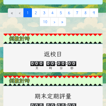
(目前頁次)
«
‹
1
2
3
4
5
6
7
8
9
下一頁
最後頁
10
›
»
左邊區域內容
倒數計時
返校日
0
0
0
0
0
0
0
0
0
0
0
0
0
0
:
0
0
:
0
0
天
時
分
秒
倒數計時
期末定期評量
0
0
0
0
0
0
0
0
0
0
0
0
0
0
:
0
0
:
0
0