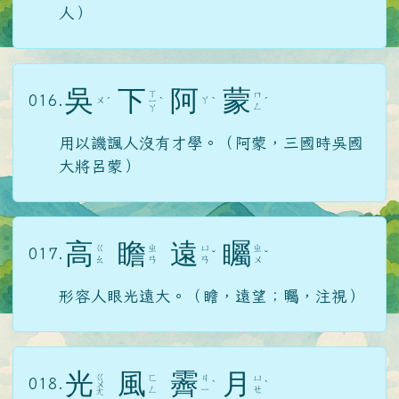
人）
吳
下
阿
蒙
ㄒ
ㄇ
016.
ㄨ
ㄚ
ˊ
ㄧ
ˋ
ˋ
ˊ
ㄥ
ㄚ
用以譏諷人沒有才學。（阿蒙，三國時吳國
大將呂蒙）
高
瞻
遠
矚
ㄍ
ㄓ
ㄩ
ㄓ
017.
ˇ
ˇ
ㄠ
ㄢ
ㄢ
ㄨ
形容人眼光遠大。（瞻，遠望；矚，注視）
光
風
霽
月
ㄍ
ㄈ
ㄐ
ㄩ
018.
ㄨ
ˋ
ˋ
ㄥ
ㄧ
ㄝ
ㄤ