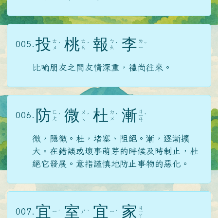
投
桃
報
李
ㄊ
ㄊ
ㄅ
ㄌ
005.
ˊ
ˊ
ˋ
ˇ
ㄡ
ㄠ
ㄠ
ㄧ
比喻朋友之間友情深重，禮尚往來。
防
微
杜
漸
ㄐ
ㄈ
ㄨ
ㄉ
006.
ˊ
ˊ
ˋ
ㄧ
ˋ
ㄤ
ㄟ
ㄨ
ㄢ
微，隱微。杜，堵塞、阻絕。漸，逐漸擴
大。在錯誤或壞事萌芽的時候及時制止，杜
絕它發展。意指謹慎地防止事物的惡化。
宜
室
宜
家
ㄐ
007.
ㄧ
ㄕ
ㄧ
ˊ
ˋ
ˊ
ㄧ
ㄚ