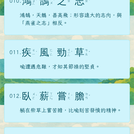
鴻
鵠
之
志
010.
ㄓ
ㄓ
ㄨ
ˊ
ˊ
ˋ
ㄨ
ㄥ
鴻鵠，天鵝，善高飛；形容遠大的志向，與
「燕雀之志」相反。
疾
風
勁
草
ㄐ
ㄐ
ㄈ
ㄘ
011.
ˊ
ㄧ
ˋ
ˇ
ㄧ
ㄥ
ㄠ
ㄥ
喻遭遇危難，才知其節操的堅貞。
臥
薪
嘗
膽
ㄒ
ㄨ
ㄔ
ㄉ
012.
ˋ
ㄧ
ˊ
ˇ
ㄛ
ㄤ
ㄢ
ㄣ
躺在柴草上嘗苦膽，比喻刻苦發憤的精神。