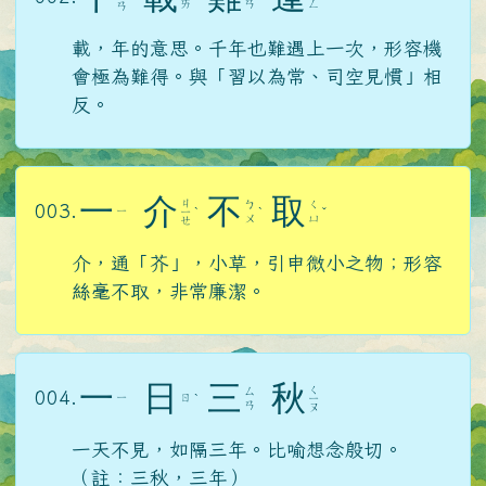
ㄞ
ㄢ
ㄥ
ㄢ
載，年的意思。千年也難遇上一次，形容機
會極為難得。與「習以為常、司空見慣」相
反。
一
介
不
取
ㄐ
ㄅ
ㄑ
003.
ㄧ
ㄧ
ˋ
ˋ
ˇ
ㄨ
ㄩ
ㄝ
介，通「芥」，小草，引申微小之物；形容
絲毫不取，非常廉潔。
一
日
三
秋
ㄑ
ㄙ
004.
ㄧ
ㄖ
ˋ
ㄧ
ㄢ
ㄡ
一天不見，如隔三年。比喻想念殷切。
（註：三秋，三年）