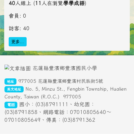
40
人線上 (
11
人在瀏覽
學學成語
)
會員: 0
訪客: 40
更多…
頁尾區域內容
花蓮縣豐濱鄉豐濱國民小學
977005 花蓮縣豐濱鄉豐濱村民族街5號
地址
No. 5, Minzu St., Fengbin Township, Hualien
英文地址
County, Taiwan (R.O.C.)
977005
國小：(03)8791111、幼兒園：
電話
(03)8791858、網路電話：07010805640～
07010805649、傳真：(03)8791362