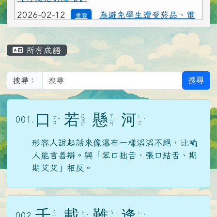
子煙危害或誤觸法令，請各校落實無菸校園政
策，就查獲電子煙相關器物處置請依說明辦理
主內容區域
2026-02-12
打詐新四法宣導影片
公告
所有成語
2026-02-12
垃圾強制分類(3大類：資
注意
源、廚餘及垃圾)+Q&A
搜尋
搜尋：
2026-02-12
勇敢說不，霸凌止步
注意
2026-02-12
交通安全【主題海報】及
重要
口
若
懸
河
ㄖ
ㄒ
ㄎ
ㄏ
001.
ˇ
ㄨ
ˋ
ㄩ
ˊ
ˊ
ㄡ
ㄜ
ㄛ
ㄢ
【行為指引海報】
形容人說起話來像瀑布一樣滔滔不絕，比喻
人能言善辯。與「笨口拙舌、張口結舌、期
期艾艾」相反。
千
載
難
逢
ㄑ
ㄗ
ㄋ
ㄈ
002.
ㄧ
ˇ
ˊ
ˊ