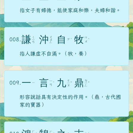
指女子有婦德，能使家庭和樂，夫婦和諧。
謙
沖
自
牧
ㄑ
ㄔ
ㄇ
008.
ㄗ
ㄧ
ㄨ
ˋ
ˋ
ㄨ
ㄢ
ㄥ
指人謙虛不自滿。（牧，養）
一
言
九
鼎
ㄐ
ㄉ
ㄧ
009.
ㄧ
ˊ
ㄧ
ˇ
ㄧ
ˇ
ㄢ
ㄡ
ㄥ
形容說話具有決定性的作用。（鼎，古代國
家的寶器）
ㄏ
ㄏ