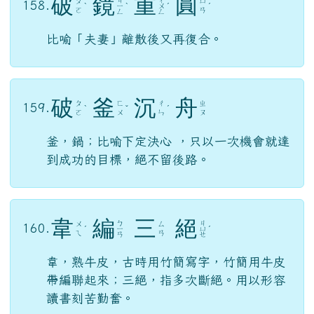
破
鏡
重
圓
ㄐ
ㄔ
ㄆ
ㄩ
158.
ˋ
ㄧ
ˋ
ㄨ
ˊ
ˊ
ㄛ
ㄢ
ㄥ
ㄥ
比喻「夫妻」離散後又再復合。
破
釜
沉
舟
ㄆ
ㄈ
ㄔ
ㄓ
159.
ˋ
ˇ
ˊ
ㄛ
ㄨ
ㄣ
ㄡ
釜，鍋；比喻下定決心 ，只以一次機會就達
到成功的目標，絕不留後路。
韋
編
三
絕
ㄅ
ㄐ
ㄨ
ㄙ
160.
ˊ
ㄧ
ㄩ
ˊ
ㄟ
ㄢ
ㄢ
ㄝ
韋，熟牛皮，古時用竹簡寫字，竹簡用牛皮
帶編聯起來；三絕，指多次斷絕。用以形容
讀書刻苦勤奮。