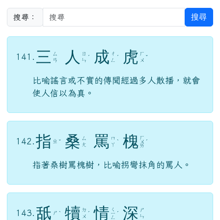
搜尋
搜尋：
三
人
成
虎
ㄙ
ㄖ
ㄔ
ㄏ
141.
ˊ
ˊ
ˇ
ㄢ
ㄣ
ㄥ
ㄨ
比喻謠言或不實的傳聞經過多人散播，就會
使人信以為真。
指
桑
罵
槐
ㄏ
ㄙ
ㄇ
142.
ㄓ
ˇ
ˋ
ㄨ
ˊ
ㄤ
ㄚ
ㄞ
指著桑樹罵槐樹，比喻拐彎抹角的罵人。
舐
犢
情
深
ㄑ
ㄉ
ㄕ
143.
ㄕ
ˋ
ˊ
ㄧ
ˊ
ㄨ
ㄣ
ㄥ