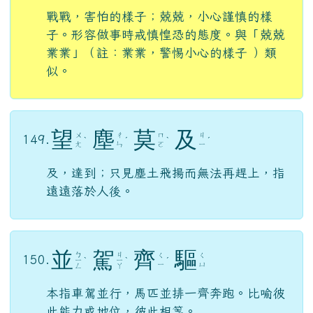
戰戰，害怕的樣子；兢兢，小心謹慎的樣
子。形容做事時戒慎惶恐的態度。與「兢兢
業業」（註：業業，警惕小心的樣子 ）類
似。
望
塵
莫
及
ㄨ
ㄔ
ㄇ
ㄐ
149.
ˋ
ˊ
ˋ
ˊ
ㄤ
ㄣ
ㄛ
ㄧ
及，達到；只見塵土飛揚而無法再趕上，指
遠遠落於人後。
並
駕
齊
驅
ㄅ
ㄐ
ㄑ
ㄑ
150.
ㄧ
ˋ
ㄧ
ˋ
ˊ
ㄧ
ㄩ
ㄥ
ㄚ
本指車駕並行，馬匹並排一齊奔跑。比喻彼
此能力或地位，彼此相等。