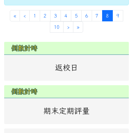
第一頁
上一頁
(目前頁次)
«
‹
1
2
3
4
5
6
7
8
9
下一頁
最後頁
10
›
»
左邊區域內容
倒數計時
返校日
倒數計時
期末定期評量