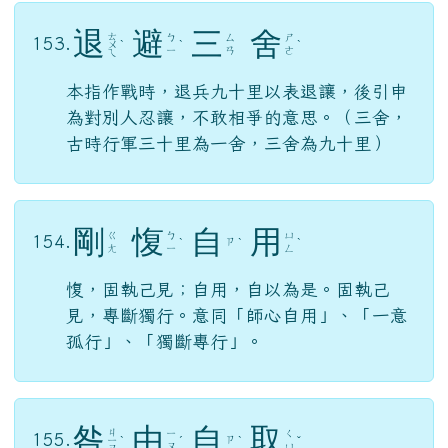
退
避
三
舍
ㄊ
ㄅ
ㄙ
ㄕ
153.
ㄨ
ˋ
ˋ
ˋ
ㄧ
ㄢ
ㄜ
ㄟ
本指作戰時，退兵九十里以表退讓，後引申
為對別人忍讓，不敢相爭的意思。（三舍，
古時行軍三十里為一舍，三舍為九十里）
剛
愎
自
用
ㄍ
ㄅ
ㄩ
154.
ㄗ
ˋ
ˋ
ˋ
ㄤ
ㄧ
ㄥ
愎，固執己見；自用，自以為是。固執己
見，專斷獨行。意同「師心自用」、「一意
孤行」、「獨斷專行」。
咎
由
自
取
ㄐ
ㄧ
ㄑ
155.
ㄗ
ㄧ
ˋ
ˊ
ˋ
ˇ
ㄡ
ㄩ