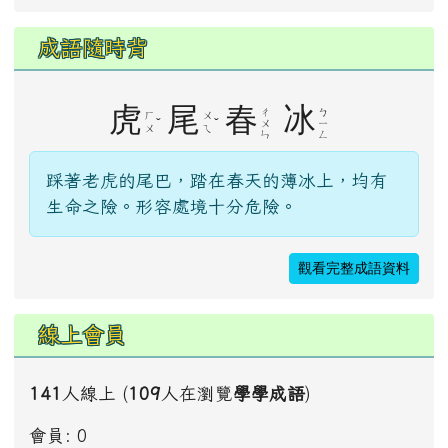
成語隨時背
虎
尾
春
冰
ㄔ
ㄅ
ㄏ
ㄨ
ˇ
ˇ
ㄨ
ㄧ
ㄨ
ㄟ
ㄣ
ㄥ
踩著老虎的尾巴，踏在春天的薄冰上，均有
生命之險。形容處境十分危險。
觀看完整成語資料
線上會員
141
人線上 (
109
人在瀏覽
學學成語
)
會員: 0