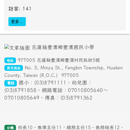
訪客: 141
更多…
頁尾區域內容
花蓮縣豐濱鄉豐濱國民小學
977005 花蓮縣豐濱鄉豐濱村民族街5號
地址
No. 5, Minzu St., Fengbin Township, Hualien
英文地址
County, Taiwan (R.O.C.)
977005
國小：(03)8791111、幼兒園：
電話
(03)8791858、網路電話：07010805640～
07010805649、傳真：(03)8791362
校長10，教導主任11，總務主任15，教務組長12，
分機