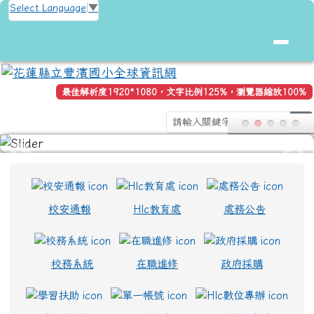
花蓮縣立豐濱國小全球資訊網
跳至主內容區
Select Language
▼
最佳解析度1920*1080，文字比例125%，瀏覽器縮放100%
se
頁尾區域
上中區域內容
校安通報
Hlc教育處
處務公告
校務系統
在職進修
政府採購