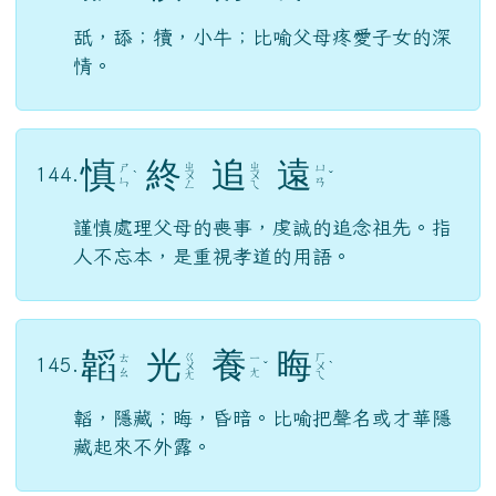
舐，舔；犢，小牛；比喻父母疼愛子女的深
情。
慎
終
追
遠
ㄓ
ㄓ
ㄕ
ㄩ
144.
ˋ
ㄨ
ㄨ
ˇ
ㄣ
ㄢ
ㄥ
ㄟ
謹慎處理父母的喪事，虔誠的追念祖先。指
人不忘本，是重視孝道的用語。
韜
光
養
晦
ㄍ
ㄏ
ㄊ
ㄧ
145.
ㄨ
ˇ
ㄨ
ˋ
ㄠ
ㄤ
ㄤ
ㄟ
韜，隱藏；晦，昏暗。比喻把聲名或才華隱
藏起來不外露。