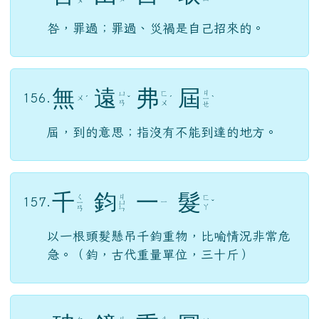
ㄡ
咎，罪過；罪過、災禍是自己招來的。
無
遠
弗
屆
ㄐ
ㄩ
ㄈ
156.
ㄨ
ˊ
ˇ
ˊ
ㄧ
ˋ
ㄢ
ㄨ
ㄝ
屆，到的意思；指沒有不能到達的地方。
千
鈞
一
髮
ㄑ
ㄐ
ㄈ
157.
ㄧ
ㄧ
ㄩ
ˇ
ㄚ
ㄢ
ㄣ
以一根頭髮懸吊千鈞重物，比喻情況非常危
急。（鈞，古代重量單位，三十斤）