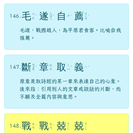
毛
遂
自
薦
ㄙ
ㄐ
ㄇ
146.
ㄗ
ˊ
ㄨ
ˋ
ˋ
ㄧ
ˋ
ㄠ
ㄟ
ㄢ
毛遂，戰國趙人，為平原君食客。比喻自我
推薦。
斷
章
取
義
ㄉ
ㄓ
ㄑ
147.
ㄧ
ㄨ
ˋ
ˇ
ˋ
ㄤ
ㄩ
ㄢ
原意是取詩經的某一章來表達自己的心意。
後來指：引用別人的文章或談話的片斷，而
不顧及全篇內容與意思。
戰
戰
兢
兢
ㄐ
ㄐ
ㄓ
ㄓ
148.
ˋ
ˋ
ㄧ
ㄧ
ㄢ
ㄢ
ㄥ
ㄥ