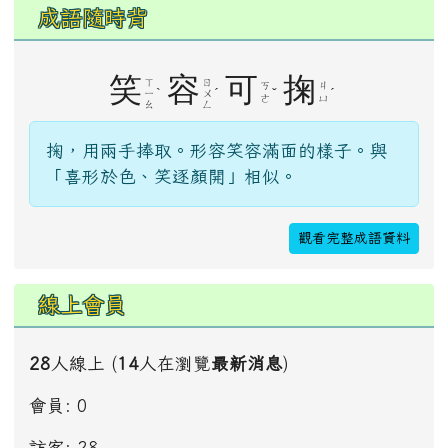
成語隨時背
笑
容
可
掬
ㄒ
ㄖ
ㄎ
ㄐ
ˋ
ˊ
ˇ
ˊ
ㄧ
ㄨ
ㄜ
ㄩ
ㄠ
ㄥ
掬，用兩手捧取。形容笑容滿面的樣子。與
「喜形於色、笑逐顏開」相似。
觀看完整成語資料
線上會員
28
人線上 (
14
人在瀏覽
最新消息
)
會員: 0
訪客: 28