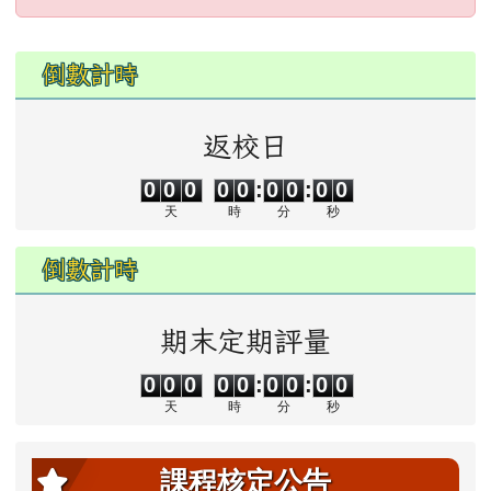
子煙危害或誤觸法令，請各校落實無菸校園政
策，就查獲電子煙相關器物處置請依說明辦理
左邊區域內容
倒數計時
2026-02-12
打詐新四法宣導影片
公告
2026-02-12
垃圾強制分類(3大類：資
注意
返校日
0
0
0
0
0
0
0
0
0
源、廚餘及垃圾)+Q&A
0
0
0
0
0
:
0
0
:
0
0
2026-02-12
勇敢說不，霸凌止步
注意
天
時
分
秒
2026-02-12
交通安全【主題海報】及
重要
倒數計時
【行為指引海報】
期末定期評量
0
0
0
0
0
0
0
0
0
0
0
0
0
0
:
0
0
:
0
0
天
時
分
秒
課程核定公告