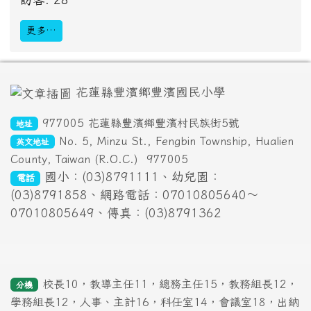
更多…
頁尾區域內容
花蓮縣豐濱鄉豐濱國民小學
977005 花蓮縣豐濱鄉豐濱村民族街5號
地址
No. 5, Minzu St., Fengbin Township, Hualien
英文地址
County, Taiwan (R.O.C.)
977005
國小：(03)8791111、幼兒園：
電話
(03)8791858、網路電話：07010805640～
07010805649、傳真：(03)8791362
校長10，教導主任11，總務主任15，教務組長12，
分機
學務組長12，人事、主計16，科任室14，會議室18，出納