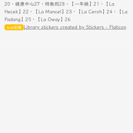
20，健康中心27，特教班28，【一年級】21，【La
Hecek】22，【La Mancel】23，【La Ceroh】24，【La
Padang】25，【La Oway】26
Library stickers created by Stickers - Flaticon
icon引用