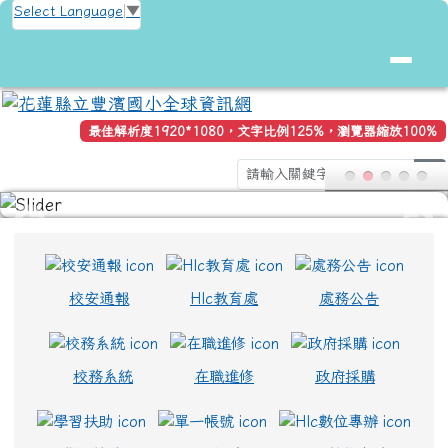
花蓮縣立豐濱國小全球資訊網
跳至主內容區
Select Language
▼
最佳解析度1920*1080，文字比例125%，瀏覽器縮放100%
s
頁尾區域
上中區域內容
校安通報
Hlc教育處
處務公告
校務系統
在職進修
政府採購