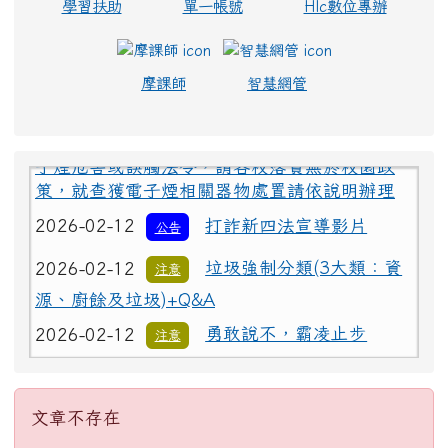
學習扶助
單一帳號
Hlc數位專辦
摩課師
智慧網管
2026-02-12
為避免學生遭受菸品、電
重要
子煙危害或誤觸法令，請各校落實無菸校園政
策，就查獲電子煙相關器物處置請依說明辦理
2026-02-12
打詐新四法宣導影片
公告
2026-02-12
垃圾強制分類(3大類：資
注意
源、廚餘及垃圾)+Q&A
2026-02-12
勇敢說不，霸凌止步
注意
2026-02-12
交通安全【主題海報】及
重要
主內容區域
文章不存在
【行為指引海報】
文章不存在
2026-02-12
為避免學生遭受菸品、電
重要