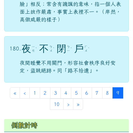
臉」相反；常含有譏諷的意味，指一個人表
面上故作嚴肅，事實上表裡不一。（岸然，
高傲威嚴的樣子）
夜
不
閉
戶
ㄧ
ㄅ
ㄅ
ㄏ
180.
ˋ
ˋ
ˋ
ˋ
ㄝ
ㄨ
ㄧ
ㄨ
夜間睡覺不用關門，形容社會秩序良好安
定，盜賊絕跡。同「路不拾遺」。
第一頁
上一頁
(目前
«
‹
1
2
3
4
5
6
7
8
9
下一頁
最後頁
10
›
»
左邊區域內容
倒數計時