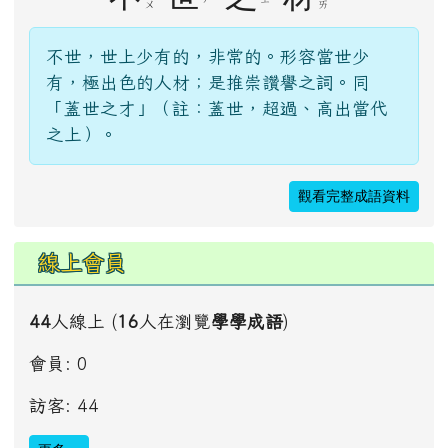
ㄨ
ㄞ
不世，世上少有的，非常的。形容當世少
有，極出色的人材；是推崇讚譽之詞。同
「蓋世之才」（註：蓋世，超過、高出當代
之上）。
觀看完整成語資料
線上會員
44
人線上 (
16
人在瀏覽
學學成語
)
會員: 0
訪客: 44