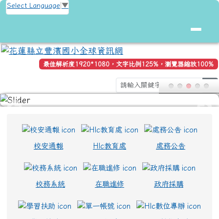
花蓮縣立豐濱國小全球資訊網
跳至主內容區
Select Language
▼
最佳解析度1920*1080，文字比例125%，瀏覽器縮放100%
se
頁尾區域
上中區域內容
校安通報
Hlc教育處
處務公告
校務系統
在職進修
政府採購