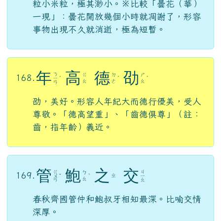
粒小米粒，極其渺小。※比較「曇花（華）
一現」：曇花開放幾個小時就凋謝了，形容
事物出現不久就消逝，極為短暫。
年
高
德
劭
ㄋ
ㄍ
ㄉ
ㄕ
168.
ㄧ
ˊ
ˊ
ˋ
ㄠ
ㄜ
ㄠ
ㄢ
劭，美好。形容人年紀大而德行優美，受人
尊敬。「德高望重」、「齒德俱尊」（註：
齒，指年齡）義近。
管
鮑
之
交
ㄍ
ㄐ
ㄅ
169.
ㄓ
ㄨ
ˇ
ˋ
ㄧ
ㄠ
ㄢ
ㄠ
春秋齊國管仲和鮑叔牙相知最深。比喻交情
深厚。