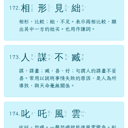
相
形
見
絀
ㄒ
ㄒ
ㄐ
ㄔ
172.
ㄧ
ㄧ
ˊ
ㄧ
ˋ
ˋ
ㄨ
ㄤ
ㄥ
ㄢ
相形，比較；絀，不足。表示兩相比較，顯
出其中一方的拙劣。也用作謙詞。
人
謀
不
臧
ㄖ
ㄇ
ㄅ
ㄗ
173.
ˊ
ˊ
ˋ
ㄣ
ㄡ
ㄨ
ㄤ
謀，謀畫；臧，善、好；句謂人的謀畫不妥
善。常用以說明事情失敗的原因，是人為所
導致，與天命毫無關係。
叱
吒
風
雲
ㄓ
ㄈ
ㄩ
174.
ㄔ
ˋ
ˋ
ˊ
ㄚ
ㄥ
ㄣ
叱吒，怒喝。一聲怒喝就能使風雲變色。形