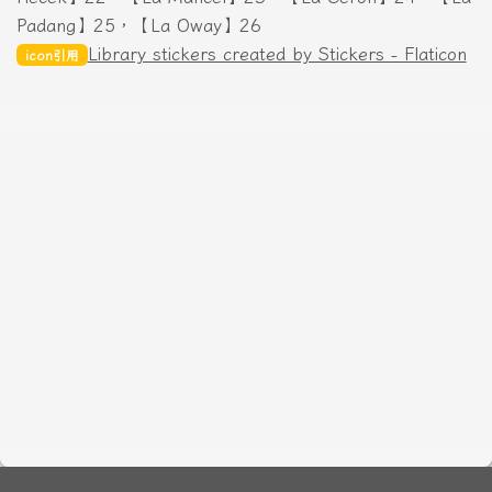
Padang】25，【La Oway】26
Library stickers created by Stickers - Flaticon
icon引用