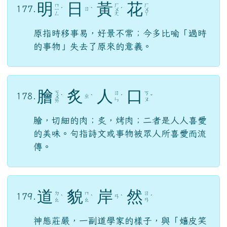
明
日
黃
花
ㄇ
ㄏ
ㄏ
177.
ㄖ
ㄧ
ˊ
ˋ
ㄨ
ˊ
ㄨ
ㄥ
ㄤ
ㄚ
原指時移事易，好景不常；今多比喻「過時
的事物」失去了原來的意義。
膾
炙
人
口
ㄎ
ㄖ
ㄎ
178.
ㄓ
ㄨ
ˋ
ˋ
ˊ
ˇ
ㄣ
ㄡ
ㄞ
膾，切細的肉；炙，烤肉；二者是人人喜愛
的美味。句指詩文或事物被眾人所喜愛而流
傳。
道
貌
岸
然
ㄉ
ㄇ
ㄖ
179.
ㄢ
ˋ
ˋ
ˋ
ˊ
ㄠ
ㄠ
ㄢ
神態莊嚴，一副道學家的樣子，與「嬉皮笑