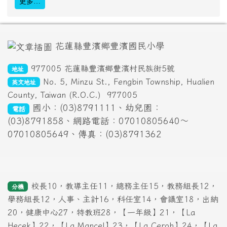
更多…
頁尾區域內容
花蓮縣豐濱鄉豐濱國民小學
977005 花蓮縣豐濱鄉豐濱村民族街5號
地址
No. 5, Minzu St., Fengbin Township, Hualien
英文地址
County, Taiwan (R.O.C.)
977005
國小：(03)8791111、幼兒園：
電話
(03)8791858、網路電話：07010805640～
07010805649、傳真：(03)8791362
校長10，教導主任11，總務主任15，教務組長12，
分機
學務組長12，人事、主計16，科任室14，會議室18，出納
20，健康中心27，特教班28，【一年級】21，【La
Hecek】22，【La Mancel】23，【La Ceroh】24，【La