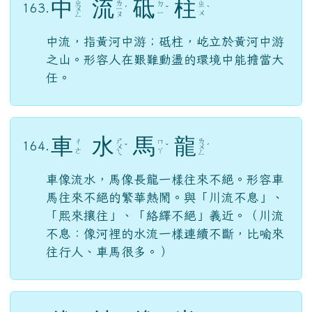
中
流
砥
柱
ㄓ
ㄌ
ㄉ
ㄓ
163.
ㄨ
ㄧ
ˊ
ˇ
ˋ
ㄧ
ㄨ
ㄥ
ㄡ
中流，指黃河中游；砥柱，屹立於黃河中游
之山。形容人在艱難動盪的環境中能擔當大
任。
車
水
馬
龍
ㄕ
ㄌ
ㄔ
ㄇ
164.
ㄨ
ˇ
ˇ
ㄨ
ˊ
ㄜ
ㄚ
ㄟ
ㄥ
車像流水，馬像長龍一樣往來不絕。形容車
馬往來不絕的繁華熱鬧。與「川流不息」、
「熙來攘往」、「絡繹不絕」義近。（川流
不息：像河裡的水流一樣連續不斷，比喻來
往行人、車馬很多。）