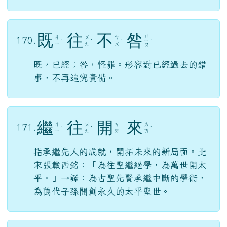
既
往
不
咎
ㄐ
ㄐ
ㄨ
ㄅ
170.
ˋ
ˇ
ˋ
ㄧ
ˋ
ㄧ
ㄤ
ㄨ
ㄡ
既，已經；咎，怪罪。形容對已經過去的錯
事，不再追究責備。
繼
往
開
來
ㄐ
ㄨ
ㄎ
ㄌ
171.
ˋ
ˇ
ˊ
ㄧ
ㄤ
ㄞ
ㄞ
指承繼先人的成就，開拓未來的新局面。北
宋張載西銘：「為往聖繼絕學，為萬世開太
平。」→譯：為古聖先賢承繼中斷的學術，
為萬代子孫開創永久的太平聖世。