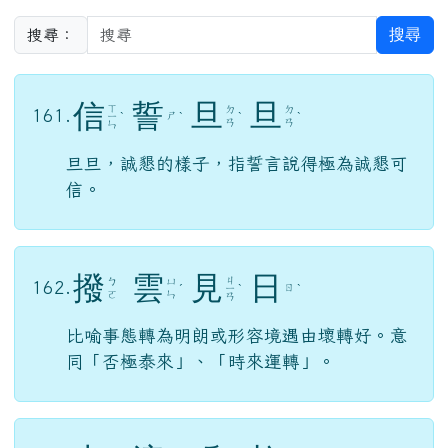
搜尋
搜尋：
信
誓
旦
旦
ㄒ
ㄉ
ㄉ
161.
ㄕ
ㄧ
ˋ
ˋ
ˋ
ˋ
ㄢ
ㄢ
ㄣ
旦旦，誠懇的樣子，指誓言說得極為誠懇可
信。
撥
雲
見
日
ㄐ
ㄅ
ㄩ
162.
ㄖ
ˊ
ㄧ
ˋ
ˋ
ㄛ
ㄣ
ㄢ
比喻事態轉為明朗或形容境遇由壞轉好。意
同「否極泰來」、「時來運轉」。