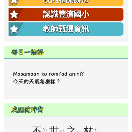
認識豐濱國小
教師甄選資訊
每日一族語
Masamaan ko romi'ad anini?
今天的天氣怎麼樣？
成語隨時背
不
世
之
材
ㄅ
ㄘ
ˊ
ˋ
ˊ
ㄕ
ㄓ