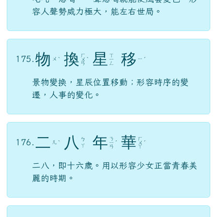
容人聲勢威力極大，能左右世局。
物
換
星
移
ㄏ
ㄒ
175.
ㄨ
ㄧ
ˋ
ㄨ
ˋ
ㄧ
ˊ
ㄢ
ㄥ
景物變換，星辰位置移動；形容時序的變
遷，人事的變化。
二
八
年
華
ㄋ
ㄏ
ㄅ
176.
ㄦ
ˋ
ㄧ
ˊ
ㄨ
ˊ
ㄚ
ㄢ
ㄚ
二八，即十六歲。用以形容少女正當青春美
麗的時期。