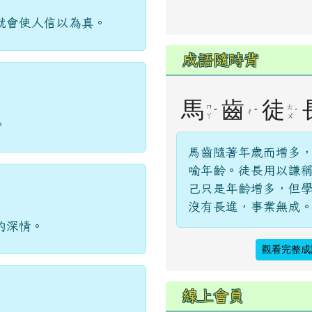
就會使人信以為真。
成語隨時背
馬
齒
徒
ㄇ
ㄊ
ˇ
ˇ
ˊ
ㄔ
ㄚ
ㄨ
。
馬齒隨著年歲而增多
喻年齡。徒長用以謙
己只是年齡增多，但
沒有長進，事業無成
的深情。
觀看完整成
線上會員