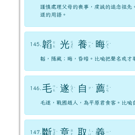
謹慎處理父母的喪事，虔誠的追念祖先
道的用語。
韜
光
養
晦
ㄍ
ㄏ
ㄊ
ㄧ
145.
ㄨ
ˇ
ㄨ
ˋ
ㄠ
ㄤ
ㄤ
ㄟ
韜，隱藏；晦，昏暗。比喻把聲名或才
毛
遂
自
薦
ㄙ
ㄐ
ㄇ
146.
ㄗ
ˊ
ㄨ
ˋ
ˋ
ㄧ
ˋ
ㄠ
ㄟ
ㄢ
毛遂，戰國趙人，為平原君食客。比喻
斷
章
取
義
ㄉ
ㄓ
ㄑ
147.
ㄧ
ㄨ
ˋ
ˇ
ˋ
ㄤ
ㄩ
ㄢ