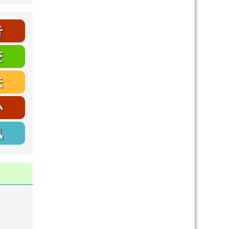
告
畫
法
小
訊