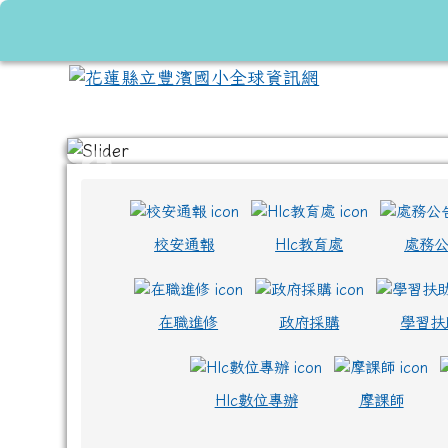
跳至主內容區
花蓮縣立豐濱國小全球資
頁尾區域
上中區域內容
校安通報
Hlc教育處
處務
在職進修
政府採購
學習扶
Hlc數位專辦
摩課師