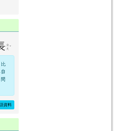
長
ㄓ
ˇ
ㄤ
，比
稱自
學問
。
語資料