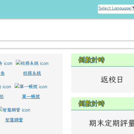
訊網
Select Language
左邊區域內容
倒數計時
公告
校務系統
返校日
助
單一帳號
倒數計時
智慧網管
期末定期評