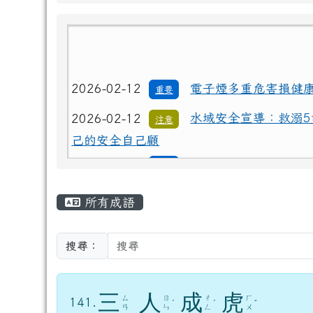
2026-02-12
電子煙多重危害損健
重要
2026-02-12
水域安全宣導：救溺5
注意
己的安全自己顧
2026-02-12
電子煙多重危害損健
重要
2026-02-12
水域安全宣導：救溺5
注意
主內容區域
己的安全自己顧
所有成語
搜尋：
三
人
成
虎
ㄙ
ㄖ
ㄔ
ㄏ
141.
ˊ
ˊ
ˇ
ㄢ
ㄣ
ㄥ
ㄨ