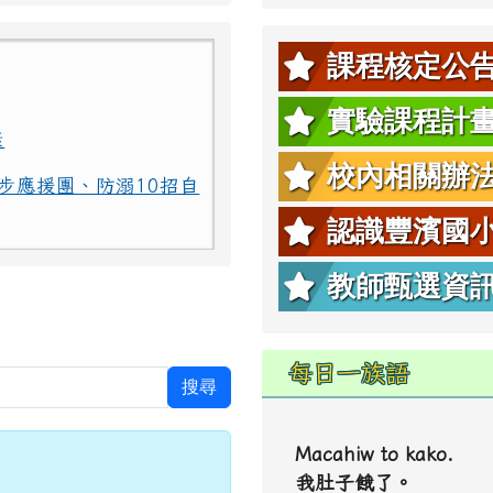
課程核定公
康
實驗課程計
步應援團、防溺10招自
校內相關辦
認識豐濱國
康
步應援團、防溺10招自
教師甄選資
每日一族語
搜尋
Macahiw to kako.
我肚子餓了。