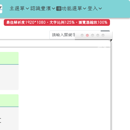
主選單
認識豐濱
功能選單
登入
▼
最佳解析度1920*1080，文字比例125%，瀏覽器縮放100%
search
量