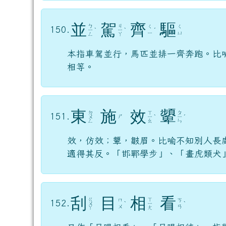
並
駕
齊
驅
ㄅ
ㄐ
ㄑ
ㄑ
150.
ㄧ
ˋ
ㄧ
ˋ
ˊ
ㄧ
ㄩ
ㄥ
ㄚ
本指車駕並行，馬匹並排一齊奔跑。比
相等。
東
施
效
顰
ㄉ
ㄒ
ㄆ
151.
ㄕ
ㄨ
ㄧ
ˋ
ㄧ
ˊ
ㄥ
ㄠ
ㄣ
效，仿效；顰，皺眉。比喻不知別人長
適得其反。「邯鄲學步」、「畫虎類犬
刮
目
相
看
ㄍ
ㄒ
ㄇ
ㄎ
152.
ㄨ
ˋ
ㄧ
ˋ
ㄨ
ㄢ
ㄚ
ㄤ