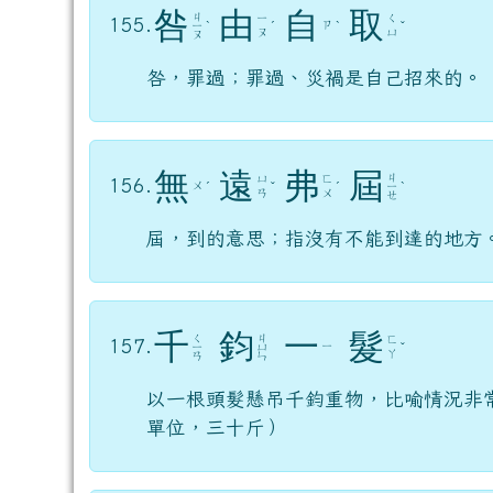
咎
由
自
取
ㄐ
ㄧ
ㄑ
155.
ㄗ
ㄧ
ˋ
ˊ
ˋ
ˇ
ㄡ
ㄩ
ㄡ
咎，罪過；罪過、災禍是自己招來的。
無
遠
弗
屆
ㄐ
ㄩ
ㄈ
156.
ㄨ
ˊ
ˇ
ˊ
ㄧ
ˋ
ㄢ
ㄨ
ㄝ
屆，到的意思；指沒有不能到達的地方
千
鈞
一
髮
ㄑ
ㄐ
ㄈ
157.
ㄧ
ㄧ
ㄩ
ˇ
ㄚ
ㄢ
ㄣ
以一根頭髮懸吊千鈞重物，比喻情況非
單位，三十斤）