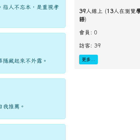
。指人不忘本，是重視孝
39
人線上 (
13
人在瀏覽
語
)
會員: 0
訪客: 39
更多…
華隱藏起來不外露。
自我推薦。