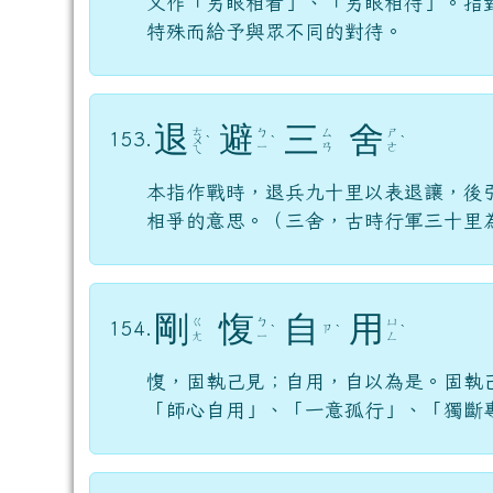
又作「另眼相看」、「另眼相待」。指
特殊而給予與眾不同的對待。
退
避
三
舍
ㄊ
ㄅ
ㄙ
ㄕ
153.
ㄨ
ˋ
ˋ
ˋ
ㄧ
ㄢ
ㄜ
ㄟ
本指作戰時，退兵九十里以表退讓，後
相爭的意思。（三舍，古時行軍三十里
剛
愎
自
用
ㄍ
ㄅ
ㄩ
154.
ㄗ
ˋ
ˋ
ˋ
ㄤ
ㄧ
ㄥ
愎，固執己見；自用，自以為是。固執
「師心自用」、「一意孤行」、「獨斷