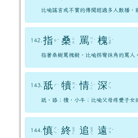
比喻謠言或不實的傳聞經過多人散播，
指
桑
罵
槐
ㄏ
ㄙ
ㄇ
142.
ㄓ
ˇ
ˋ
ㄨ
ˊ
ㄤ
ㄚ
ㄞ
指著桑樹罵槐樹，比喻拐彎抹角的罵人
舐
犢
情
深
ㄑ
ㄉ
ㄕ
143.
ㄕ
ˋ
ˊ
ㄧ
ˊ
ㄨ
ㄣ
ㄥ
舐，舔；犢，小牛；比喻父母疼愛子女
慎
終
追
遠
ㄓ
ㄓ
ㄕ
ㄩ
144.
ˋ
ㄨ
ㄨ
ˇ
ㄣ
ㄢ
ㄥ
ㄟ