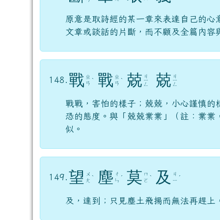
原意是取詩經的某一章來表達自己的心
文章或談話的片斷，而不顧及全篇內容
戰
戰
兢
兢
ㄐ
ㄐ
ㄓ
ㄓ
148.
ˋ
ˋ
ㄧ
ㄧ
ㄢ
ㄢ
ㄥ
ㄥ
戰戰，害怕的樣子；兢兢，小心謹慎的
恐的態度。與「兢兢業業」（註：業業
似。
望
塵
莫
及
ㄨ
ㄔ
ㄇ
ㄐ
149.
ˋ
ˊ
ˋ
ˊ
ㄤ
ㄣ
ㄛ
ㄧ
及，達到；只見塵土飛揚而無法再趕上