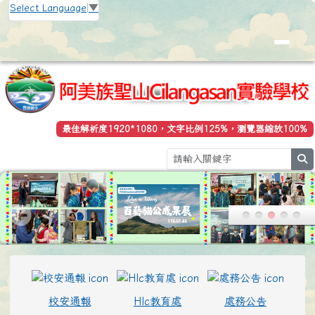
花蓮縣立豐濱國小全球資訊網
跳至主內容區
Select Language
▼
最佳解析度1920*1080，文字比例125%，瀏覽器縮放100%
s
頁尾區域
上中區域內容
校安通報
Hlc教育處
處務公告