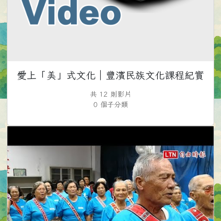
愛上「美」式文化｜豐濱民族文化課程紀實
共 12 則影片
0 個子分類
F