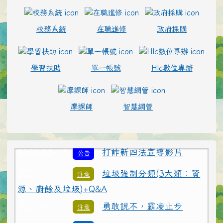
校務系統
在職進修
政府採購
學習扶助
單一帳號
Hlc數位專辦
2026-02-12
為避免學生遭受菸品、電
重要
子煙危害或誤觸法令，請各校落實無菸校園政
摩課師
智慧網管
策，就查獲電子煙相關器物處置請依說明辦理
2026-02-12
打詐新四法宣導影片
公告
2026-02-12
垃圾強制分類(3大類：資
注意
源、廚餘及垃圾)+Q&A
2026-02-12
勇敢說不，霸凌止步
注意
2026-02-12
交通安全【主題海報】及
重要