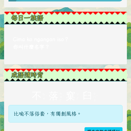
每日一族語
Cima ko ngangan iso？
你叫什麼名字？
成語隨時背
不
落
窠
臼
ㄌ
ㄐ
ㄅ
ㄎ
ˋ
ˋ
ˋ
ㄨ
ㄧ
ㄨ
ㄜ
ㄛ
ㄡ
比喻不落俗套，有獨創風格。