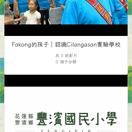
Fakong的孩子｜認識Cilangasan實驗學校
共 5 則影片
0 個子分類
M