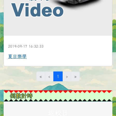
2019-09-17 16:32:33
1957
夏日樂學
(目前頁次)
«
‹
1
›
»
左邊區域內容
倒數計時
返校日