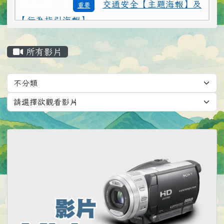
【行為指引海報】
2026-02-12
為避免學生遭受菸品、電
重要
子煙危害或誤觸法令，請各校落實無菸校園政
主內容區域
策，就查獲電子煙相關器物處置請依說明辦理
所有影片
2026-02-12
打詐新四法宣導影片
公告
Video List
2026-02-12
垃圾強制分類(3大類：資
注意
源、廚餘及垃圾)+Q&A
2026-02-12
勇敢說不，霸凌止步
注意
2026-02-12
交通安全【主題海報】及
重要
【行為指引海報】