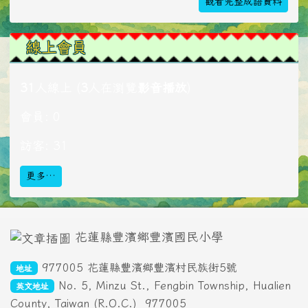
觀看完整成語資料
線上會員
31
人線上 (
3
人在瀏覽
影音播放
)
會員: 0
訪客: 31
更多…
頁尾區域內容
花蓮縣豐濱鄉豐濱國民小學
977005 花蓮縣豐濱鄉豐濱村民族街5號
地址
No. 5, Minzu St., Fengbin Township, Hualien
英文地址
County, Taiwan (R.O.C.)
977005