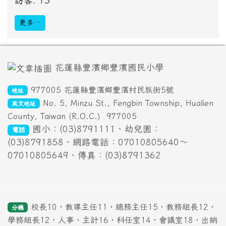
13
人線上 (
4
人在瀏覽
電子相簿
)
會員: 0
訪客: 13
更多…
頁尾區域內容
花蓮縣豐濱鄉豐濱國民小學
977005 花蓮縣豐濱鄉豐濱村民族街5號
地址
No. 5, Minzu St., Fengbin Township, Hualien
英文地址
County, Taiwan (R.O.C.)
977005
國小：(03)8791111、幼兒園：
電話
(03)8791858、網路電話：07010805640～
07010805649、傳真：(03)8791362