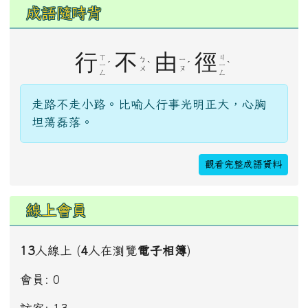
你要去哪裡
成語隨時背
行
不
由
徑
ㄒ
ㄐ
ㄅ
ㄧ
ˊ
ˋ
ˊ
ˋ
ㄧ
ㄧ
ㄨ
ㄡ
ㄥ
ㄥ
走路不走小路。比喻人行事光明正大，心胸
坦蕩磊落。
觀看完整成語資料
線上會員