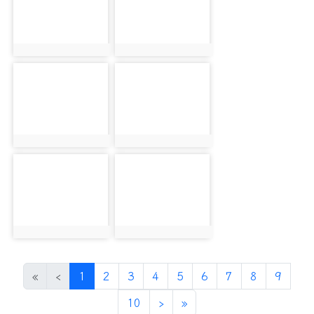
photo:2623
photo:2713
photo-5661
photo-3125
photo:5661
photo:3125
photo-5693
photo-2693
photo:5693
photo:2693
photo-6123
photo-3142
photo:6123
photo:3142