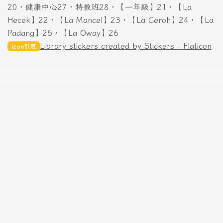
校長10，教導主任11，總務主任15，教務組長12，
分機
學務組長12，人事、主計16，科任室14，會議室18，出納
20，健康中心27，特教班28，【一年級】21，【La
Hecek】22，【La Mancel】23，【La Ceroh】24，【La
Padang】25，【La Oway】26
Library stickers created by Stickers - Flaticon
icon引用