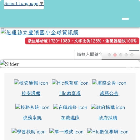
花蓮縣立豐濱國小全球資訊網
跳至主內容區
Select Language
▼
最佳解析度1920*1080，文字比例125%，瀏覽器縮放100%
s
頁尾區域
上中區域內容
校安通報
Hlc教育處
處務公告