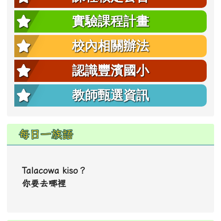
0
0
0
0
0
:
0
0
:
0
0
天
時
分
秒
課程核定公告
實驗課程計畫
校內相關辦法
認識豐濱國小
教師甄選資訊
每日一族語
Talacowa kiso？