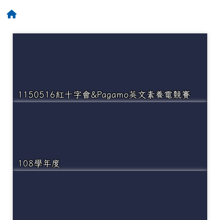
【行為指引海報】
2026-02-12
為避免學生遭受菸品、電
重要
主內容區域
所有相簿
子煙危害或誤觸法令，請各校落實無菸校園政
策，就查獲電子煙相關器物處置請依說明辦理
回首頁
2026-02-12
打詐新四法宣導影片
公告
2026-02-12
垃圾強制分類(3大類：資
注意
源、廚餘及垃圾)+Q&A
2026-02-12
勇敢說不，霸凌止步
注意
2026-02-12
交通安全【主題海報】及
重要
1150516紅十字會&Pagamo英文素養電競賽
【行為指引海報】
108學年度