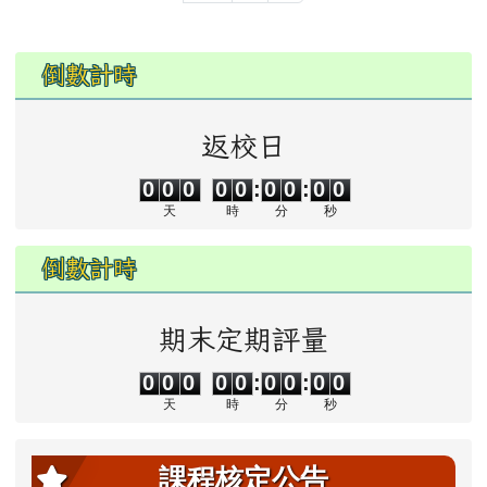
(目前頁次)
«
‹
1
2
3
4
5
6
7
8
9
下一頁
最後頁
10
›
»
左邊區域內容
倒數計時
返校日
0
0
0
0
0
0
0
0
0
0
0
0
0
0
:
0
0
:
0
0
天
時
分
秒
倒數計時
期末定期評量
0
0
0
0
0
0
0
0
0