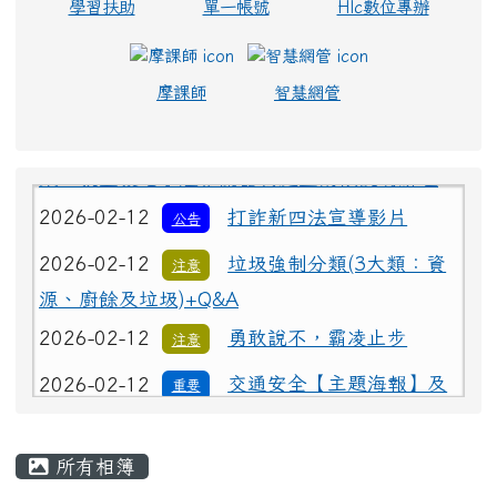
校務系統
在職進修
政府採購
學習扶助
單一帳號
Hlc數位專辦
摩課師
智慧網管
2026-02-12
為避免學生遭受菸品、電
重要
子煙危害或誤觸法令，請各校落實無菸校園政
策，就查獲電子煙相關器物處置請依說明辦理
2026-02-12
打詐新四法宣導影片
公告
2026-02-12
垃圾強制分類(3大類：資
注意
源、廚餘及垃圾)+Q&A
2026-02-12
勇敢說不，霸凌止步
注意
2026-02-12
交通安全【主題海報】及
重要