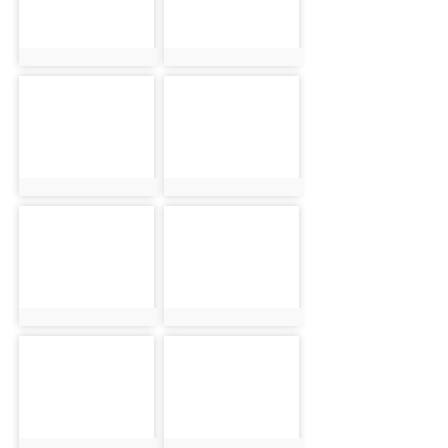
photo-5888
photo-5839
photo:5888
photo:5839
photo-5818
photo-3319
photo:5818
photo:3319
photo-3144
photo-5771
photo:3144
photo:5771