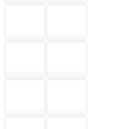
photo-5721
photo-3227
photo:5721
photo:3227
photo-5662
photo-3190
photo:5662
photo:3190
photo-5874
photo-5666
photo:5874
photo:5666
photo-2623
photo-2713