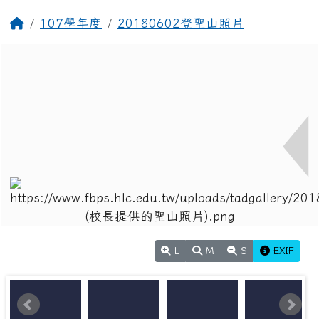
策，就查獲電子煙相關器物處置請依說明辦理
回首頁
107學年度
20180602登聖山照片
2026-02-12
打詐新四法宣導影片
公告
2026-02-12
垃圾強制分類(3大類：資
注意
源、廚餘及垃圾)+Q&A
2026-02-12
勇敢說不，霸凌止步
注意
2026-02-12
交通安全【主題海報】及
重要
【行為指引海報】
L
M
S
EXIF