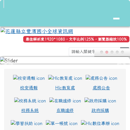
花蓮縣立豐濱國小全球資訊網
跳至主內容區
最佳解析度1920*1080，文字比例125%，瀏覽器縮放100%
s
頁尾區域
上中區域內容
校安通報
Hlc教育處
處務公告
校務系統
在職進修
政府採購