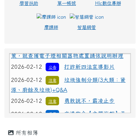
學習扶助
單一帳號
Hlc數位專辦
摩課師
智慧網管
2026-02-12
為避免學生遭受菸品、電
重要
子煙危害或誤觸法令，請各校落實無菸校園政
策，就查獲電子煙相關器物處置請依說明辦理
2026-02-12
打詐新四法宣導影片
公告
2026-02-12
垃圾強制分類(3大類：資
注意
源、廚餘及垃圾)+Q&A
2026-02-12
勇敢說不，霸凌止步
注意
2026-02-12
交通安全【主題海報】及
重要
【行為指引海報】
主內容區域
2026-02-12
為避免學生遭受菸品、電
重要
所有相簿
子煙危害或誤觸法令，請各校落實無菸校園政