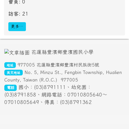
會員: 0
訪客: 21
更多…
頁尾區域內容
花蓮縣豐濱鄉豐濱國民小學
977005 花蓮縣豐濱鄉豐濱村民族街5號
地址
No. 5, Minzu St., Fengbin Township, Hualien
英文地址
County, Taiwan (R.O.C.)
977005
國小：(03)8791111、幼兒園：
電話
(03)8791858、網路電話：07010805640～
07010805649、傳真：(03)8791362