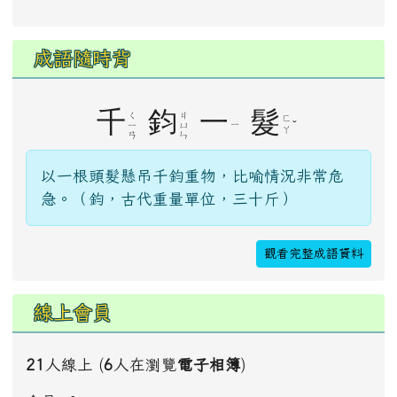
成語隨時背
千
鈞
一
髮
ㄑ
ㄐ
ㄈ
ˇ
ㄧ
ㄧ
ㄩ
ㄚ
ㄢ
ㄣ
以一根頭髮懸吊千鈞重物，比喻情況非常危
急。（鈞，古代重量單位，三十斤）
觀看完整成語資料
線上會員
21
人線上 (
6
人在瀏覽
電子相簿
)