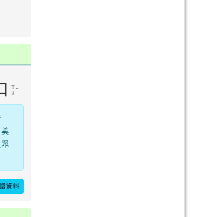
口
ㄎ
ˇ
ㄡ
烤
的美
被眾
語資料