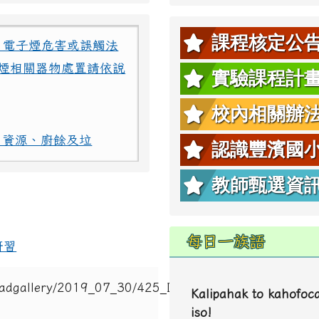
、電子煙危害或誤觸法
課程核定公
煙相關器物處置請依說
實驗課程計
校內相關辦
：資源、廚餘及垃
認識豐濱國
教師甄選資
】及【行為指引海報】
、電子煙危害或誤觸法
每日一族語
研習
煙相關器物處置請依說
Kalipahak to kahofoc
iso!