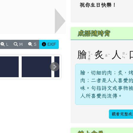
：資源、廚餘及垃
祝你生日快樂！
成語隨時背
】及【行為指引海報】
L
M
S
EXIF
膾
炙
人
ㄎ
ㄖ
ˋ
ˋ
ˊ
ㄓ
ㄨ
ㄣ
ㄞ
膾，切細的肉；炙，
肉；二者是人人喜愛
味。句指詩文或事物
人所喜愛而流傳。
觀看完整成