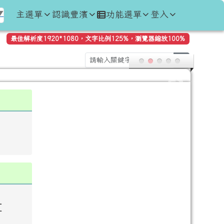
主選單
認識豐濱
功能選單
登入
▼
最佳解析度1920*1080，文字比例125%，瀏覽器縮放100%
search
量