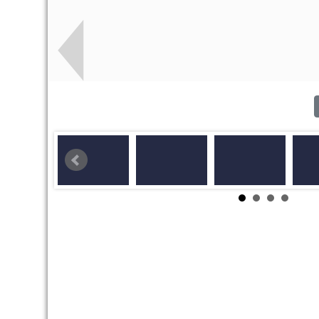
2026-02-12
垃圾強制分類(3大類
注意
圾)+Q&A
2026-02-12
勇敢說不，霸凌止步
注意
2026-02-12
交通安全【主題海報
重要