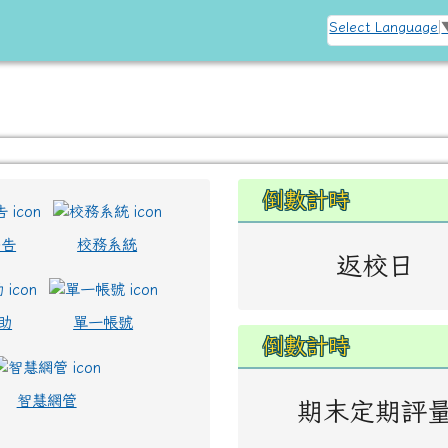
訊網
Select Language
左邊區域內容
倒數計時
公告
校務系統
返校日
助
單一帳號
倒數計時
智慧網管
期末定期評