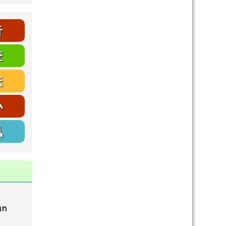
告
畫
法
小
訊
an