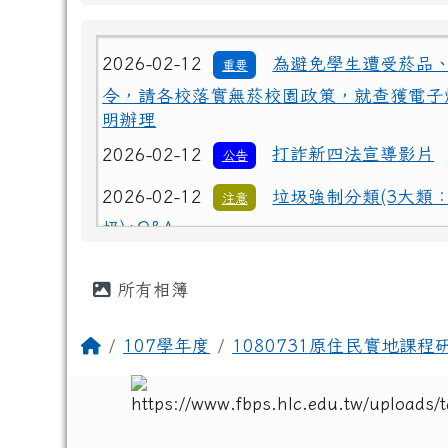
2026-02-12
為避免學生遭受菸品
重要
令，請各校落實無菸校園政策，就查獲電子
明辦理
2026-02-12
打詐新四法宣導影片
公告
2026-02-12
垃圾強制分類(3大類
注意
圾)+Q&A
2026-02-12
勇敢說不，霸凌止步
注意
主內容區域
2026-02-12
交通安全【主題海報
所有相簿
重要
2026-02-12
為避免學生遭受菸品
重要
回首頁
107學年度
1080731原住民實地課程
令，請各校落實無菸校園政策，就查獲電子
明辦理
2026-02-12
打詐新四法宣導影片
公告