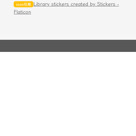
Library stickers created by Stickers -
icon引用
Flaticon