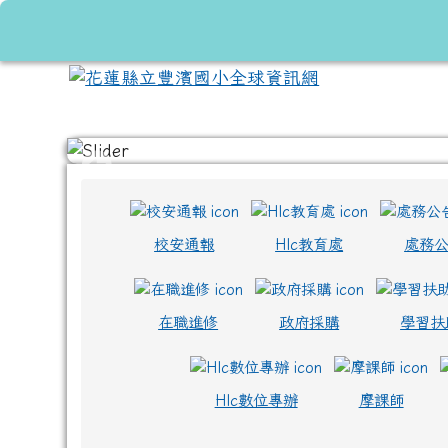
跳至主內容區
花蓮縣立豐濱國小全球資
頁尾區域
上中區域內容
校安通報
Hlc教育處
處務
在職進修
政府採購
學習扶
Hlc數位專辦
摩課師