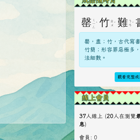
罄
竹
難
ㄑ
ㄓ
ㄋ
ˋ
ˊ
ˊ
ㄧ
ㄨ
ㄢ
ㄥ
罄，盡；竹，古代寫
竹簡；形容罪惡極多
法細數。
觀看完整成
線上會員
37
人線上 (
20
人在瀏覽
息
)
會員: 0