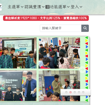
主選單
認識豐濱
功能選單
登入
▼
最佳解析度1920*1080，文字比例125%，瀏覽器縮放100%
search