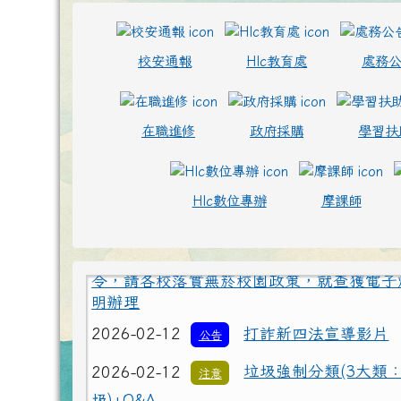
頁尾區域
上中區域內容
校安通報
Hlc教育處
處務
在職進修
政府採購
學習扶
2026-02-12
為避免學生遭受菸品
重要
Hlc數位專辦
摩課師
令，請各校落實無菸校園政策，就查獲電子
明辦理
2026-02-12
打詐新四法宣導影片
公告
2026-02-12
垃圾強制分類(3大類
注意
圾)+Q&A
2026-02-12
勇敢說不，霸凌止步
注意