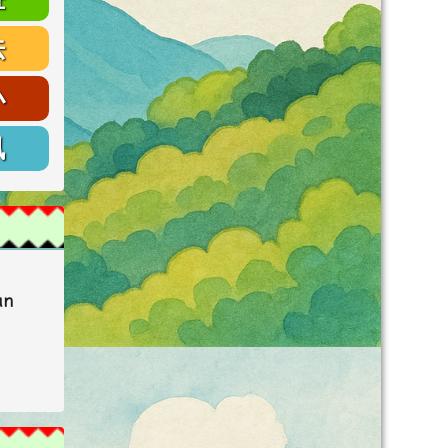
法
小
訊
an