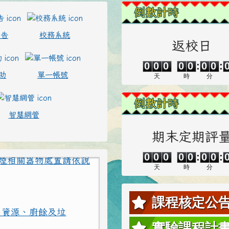
左邊區域內容
倒數計時
公告
校務系統
返校日
0
0
0
0
0
0
0
0
0
0
0
0
:
0
0
:
助
單一帳號
天
時
分
倒數計時
、電子煙危害或誤觸法
智慧網管
煙相關器物處置請依說
期末定期評
0
0
0
0
0
0
0
0
0
0
0
0
:
0
0
:
天
時
分
：資源、廚餘及垃
課程核定公
實驗課程計