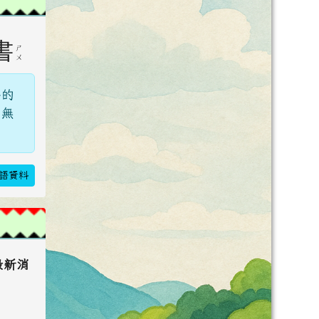
書
ㄕ
ㄨ
書的
，無
語資料
最新消