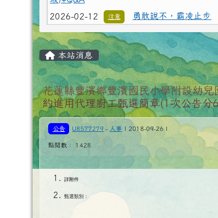
2026-02-12
交通安全【主題海報
重要
2026-02-12
為避免學生遭受菸品
重要
令，請各校落實無菸校園政策，就查獲電子
主內容區域
明辦理
本站消息
2026-02-12
打詐新四法宣導影片
公告
2026-02-12
垃圾強制分類(3大類
注意
花蓮縣豐濱鄉豐濱國民小學附設幼兒園
約進用代理廚工甄選簡章(1次公告分6
圾)+Q&A
2026-02-12
勇敢說不，霸凌止步
注意
公告
U8577279
-
人事
| 2018-09-26 |
2026-02-12
交通安全【主題海報
重要
點閱數： 1428
詳附件
甄選類別：