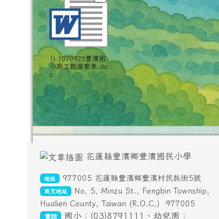
1) 1070925豐濱國
小廚工甄選簡章.do
c
頁尾區域內容
花蓮縣豐濱鄉豐濱國民小學
977005 花蓮縣豐濱鄉豐濱村民族街5號
地址
No. 5, Minzu St., Fengbin Township,
英文地址
Hualien County, Taiwan (R.O.C.)
977005
國小：(03)8791111、幼兒園：
電話