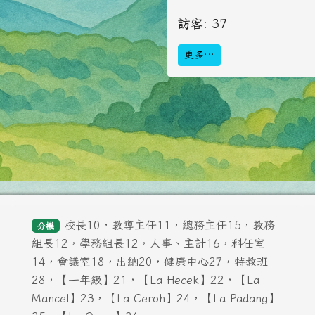
訪客: 37
更多…
校長10，教導主任11，總務主任15，教務
分機
組長12，學務組長12，人事、主計16，科任室
14，會議室18，出納20，健康中心27，特教班
28，【一年級】21，【La Hecek】22，【La
Mancel】23，【La Ceroh】24，【La Padang】