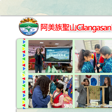
跳至主內容區
花蓮縣立豐濱國小全球資