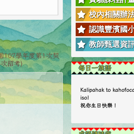
】及【行為指引海報】
校內相關辦
、電子煙危害或誤觸法
煙相關器物處置請依說
認識豐濱國
教師甄選資
：資源、廚餘及垃
107學年度第1次契
次招考)
每日一族語
】及【行為指引海報】
Kalipahak to kahofoc
iso!
祝你生日快樂！
成語隨時背