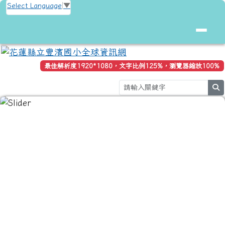
花蓮縣立豐濱國小全球資訊網
跳至主內容區
Select Language
▼
最佳解析度1920*1080，文字比例125%，瀏覽器縮放100%
s
頁尾區域
上中區域內容
校安通報
Hlc教育處
處務公告
校務系統
在職進修
政府採購