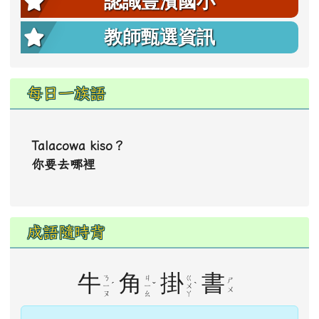
牛
角
掛
書
ㄋ
ㄐ
ㄍ
ㄕ
ˊ
ˇ
ˋ
ㄧ
ㄧ
ㄨ
ㄨ
ㄡ
ㄠ
ㄚ
掛書於牛角，且行且讀。形容勤苦向學。
觀看完整成語資料
線上會員
26
人線上 (
10
人在瀏覽
最新消息
)
會員: 0
訪客: 26
更多…