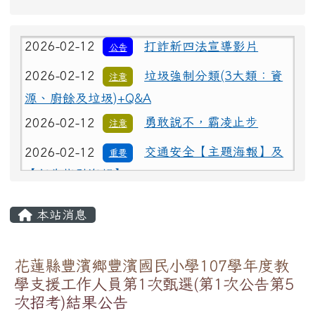
2026-02-12
打詐新四法宣導影片
公告
花蓮縣豐濱鄉豐濱國民小學107學年度教
2026-02-12
垃圾強制分類(3大類：資
學支援工作人員第1次甄選(第1次公告第5
注意
次招考)結果公告
源、廚餘及垃圾)+Q&A
2026-02-12
勇敢說不，霸凌止步
注意
公告
U8577279
-
人事
| 2018-10-01 | 點閱數： 1217
2026-02-12
交通安全【主題海報】及
重要
【行為指引海報】
依據本校107
學年度第10次教師評審委員會決議通
一、甄選結果：
教學支援
工作
人員(
阿美語)
：
二、接續辦理
花蓮縣豐濱鄉豐濱國民小學107
學
次公告第6
次招考）」
教學支援
工作
人員(
阿美語：正取1
員、備取