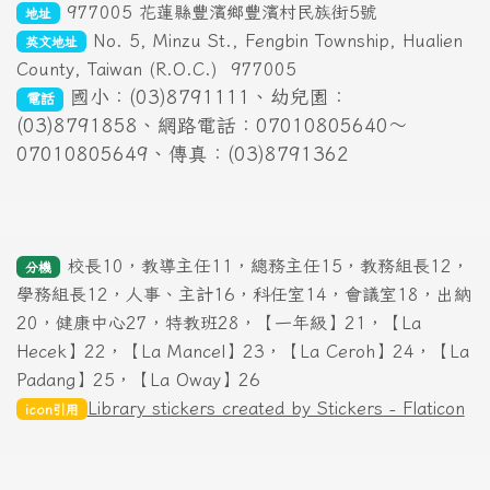
Padang】25，【La Oway】26
Library stickers created by Stickers - Flaticon
icon引用