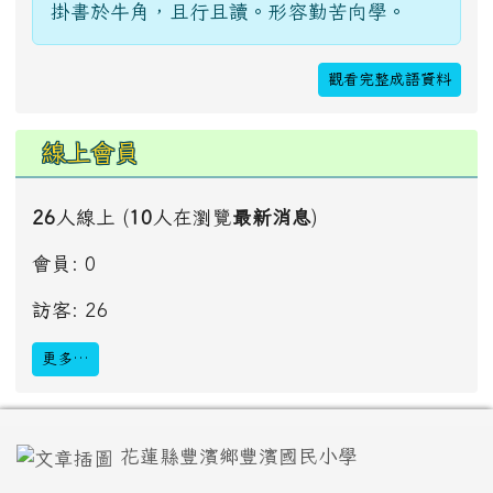
頁尾區域內容
花蓮縣豐濱鄉豐濱國民小學
977005 花蓮縣豐濱鄉豐濱村民族街5號
地址
No. 5, Minzu St., Fengbin Township, Hualien
英文地址
County, Taiwan (R.O.C.)
977005
國小：(03)8791111、幼兒園：
電話
(03)8791858、網路電話：07010805640～
07010805649、傳真：(03)8791362
校長10，教導主任11，總務主任15，教務組長12，
分機
學務組長12，人事、主計16，科任室14，會議室18，出納
20，健康中心27，特教班28，【一年級】21，【La
Hecek】22，【La Mancel】23，【La Ceroh】24，【La