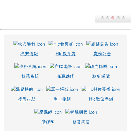
學習扶助
單一帳號
Hlc數位專辦
2026-02-12
為避免學生遭受菸品、電
重要
摩課師
智慧網管
子煙危害或誤觸法令，請各校落實無菸校園政
策，就查獲電子煙相關器物處置請依說明辦理
2026-02-12
打詐新四法宣導影片
公告
2026-02-12
垃圾強制分類(3大類：資
注意
源、廚餘及垃圾)+Q&A
2026-02-12
勇敢說不，霸凌止步
注意
2026-02-12
交通安全【主題海報】及
重要
【行為指引海報】
2026-02-12
為避免學生遭受菸品、電
重要
主內容區域
子煙危害或誤觸法令，請各校落實無菸校園政
本站消息
策，就查獲電子煙相關器物處置請依說明辦理