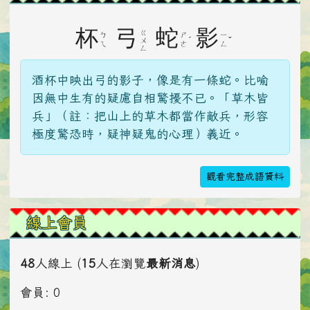
杯
弓
蛇
影
ㄍ
ㄅ
ㄕ
ㄧ
ˊ
ˇ
ㄨ
ㄟ
ㄜ
ㄥ
ㄥ
酒杯中映出弓的影子，像是有一條蛇。比喻
因無中生有的疑慮自相驚擾不已。「草木皆
兵」（註：把山上的草木都當作敵兵，形容
極度驚恐時，疑神疑鬼的心理）義近。
觀看完整成語資料
線上會員
48
人線上 (
15
人在瀏覽
最新消息
)
會員: 0