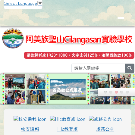
花蓮縣立豐濱國小全球資訊網
跳至主內容區
Select Language
▼
最佳解析度1920*1080，文字比例125%，瀏覽器縮放100%
s
頁尾區域
上中區域內容
校安通報
Hlc教育處
處務公告