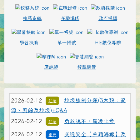
校務系統
在職進修
政府採購
學習扶助
單一帳號
Hlc數位專辦
2026-02-12
為避免學生遭受菸品、電
重要
子煙危害或誤觸法令，請各校落實無菸校園政
摩課師
智慧網管
策，就查獲電子煙相關器物處置請依說明辦理
2026-02-12
打詐新四法宣導影片
公告
2026-02-12
垃圾強制分類(3大類：資
注意
源、廚餘及垃圾)+Q&A
2026-02-12
勇敢說不，霸凌止步
注意
2026-02-12
交通安全【主題海報】及
重要
【行為指引海報】