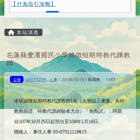
2026-02-12
為避免學生遭受菸品、電
重要
子煙危害或誤觸法令，請各校落實無菸校園政
策，就查獲電子煙相關器物處置請依說明辦理
主內容區域
本站消息
2026-02-12
打詐新四法宣導影片
公告
2026-02-12
垃圾強制分類(3大類：資
注意
花蓮縣豐濱國民小學誠徵短期特教代課教
源、廚餘及垃圾)+Q&A
師
2026-02-12
勇敢說不，霸凌止步
注意
公告
U8577279
-
人事
| 2018-10-15 | 點閱數： 1587
2026-02-12
交通安全【主題海報】及
重要
【行為指引海報】
本校誠徵短期特教代課教師
1
名（大學以上畢業。具特
教教師證、特教代課經驗者尤佳）「免甄試」；聘期
自
107
年
10
月
25
日起預估至
108
年
1
月
18
日。
聯絡人：兼任人事
03-8791111
轉
15