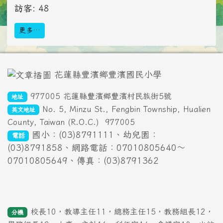
訪客: 48
更多…
頁尾區域內容
花蓮縣豐濱鄉豐濱國民小學
977005 花蓮縣豐濱鄉豐濱村民族街5號
地址
No. 5, Minzu St., Fengbin Township, Hualien
英文地址
County, Taiwan (R.O.C.)
977005
國小：(03)8791111、幼兒園：
電話
(03)8791858、網路電話：07010805640～
07010805649、傳真：(03)8791362
校長10，教導主任11，總務主任15，教務組長12，
分機