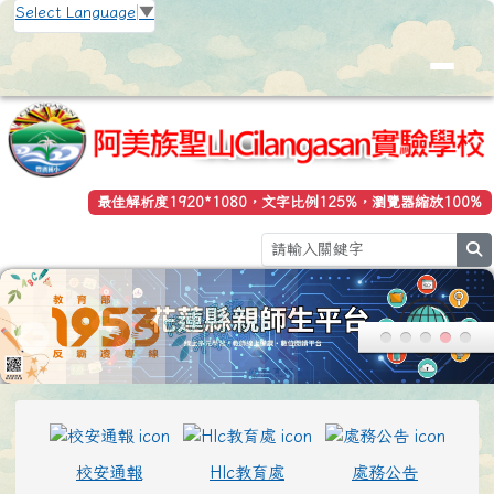
花蓮縣立豐濱國小全球資訊網
跳至主內容區
Select Language
▼
最佳解析度1920*1080，文字比例125%，瀏覽器縮放100%
se
頁尾區域
上中區域內容
校安通報
Hlc教育處
處務公告