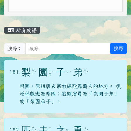
主內容區域
所有成語
搜尋
搜尋：
梨
園
子
弟
ㄌ
ㄩ
ㄉ
181.
ㄗ
ˊ
ˊ
ˇ
ˋ
ㄧ
ㄢ
ㄧ
梨園，原指唐玄宗教練歌舞藝人的地方。 後
泛稱戲班為梨園；戲劇演員為「梨園子弟」
或「梨園弟子」。
匹
夫
之
勇
ㄆ
ㄈ
ㄩ
182.
ㄓ
ˇ
ˇ