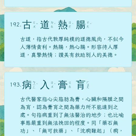
古
道
熱
腸
ㄍ
ㄉ
ㄖ
ㄔ
192.
ˇ
ˋ
ˋ
ˊ
ㄨ
ㄠ
ㄜ
ㄤ
古道，指古代敦厚純樸的道德風尚，不似今
人薄情貪利。熱腸，熱心腸。形容待人厚
道，真摯熱情；讚美有救助別人的美德。
病
入
膏
肓
ㄅ
ㄏ
ㄖ
ㄍ
193.
ㄧ
ˋ
ˋ
ㄨ
ㄨ
ㄠ
ㄥ
ㄤ
古代醫家指心尖脂肪為膏，心臟和隔膜之間
為肓，認為膏肓之間為藥力所不能達到之
處。句指病重到了無法醫治的地步；也比喻
事態嚴重到無法挽回的程度。同「藥石無
功」、「無可救藥」、「沈痾難起」（痾，