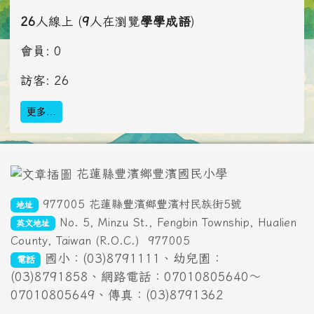
26
人線上 (
9
人在瀏覽
學學成語
)
會員: 0
訪客: 26
更多…
頁尾區域內容
花蓮縣豐濱鄉豐濱國民小學
977005 花蓮縣豐濱鄉豐濱村民族街5號
地址
No. 5, Minzu St., Fengbin Township, Hualien
英文地址
County, Taiwan (R.O.C.)
977005
國小：(03)8791111、幼兒園：
電話
(03)8791858、網路電話：07010805640～
07010805649、傳真：(03)8791362