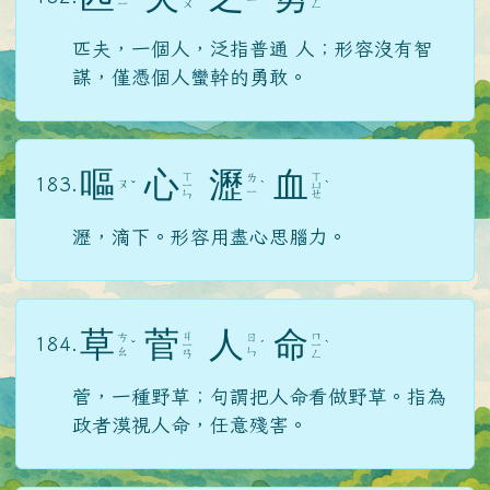
ㄧ
ㄨ
ㄥ
匹夫，一個人，泛指普通 人；形容沒有智
謀，僅憑個人蠻幹的勇敢。
嘔
心
瀝
血
ㄒ
ㄒ
ㄌ
183.
ㄡ
ˇ
ㄧ
ˋ
ㄩ
ˋ
ㄧ
ㄣ
ㄝ
瀝，滴下。形容用盡心思腦力。
草
菅
人
命
ㄐ
ㄇ
ㄘ
ㄖ
184.
ˇ
ㄧ
ˊ
ㄧ
ˋ
ㄠ
ㄣ
ㄢ
ㄥ
菅，一種野草；句謂把人命看做野草。指為
政者漠視人命，任意殘害。