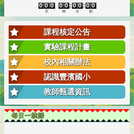
0
0
0
0
0
:
0
0
:
0
0
天
時
分
秒
課程核定公告
實驗課程計畫
校內相關辦法
認識豐濱國小
教師甄選資訊
每日一族語