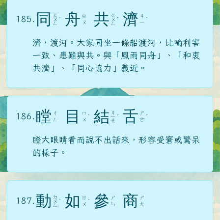
同
舟
共
濟
ㄊ
ㄍ
ㄓ
ㄐ
185.
ㄨ
ˊ
ㄨ
ˋ
ˋ
ㄡ
ㄧ
ㄥ
ㄥ
濟，渡河。大家同坐一條船渡河，比喻利害
一致、患難與共。與「風雨同舟」、「和衷
共濟」、「同心協力」義近。
瞠
目
結
舌
ㄐ
ㄔ
ㄇ
ㄕ
186.
ˋ
ㄧ
ˊ
ˊ
ㄥ
ㄨ
ㄜ
ㄝ
瞪大眼睛看而說不出話來，形容受窘或驚呆
的樣子。
動
如
參
商
ㄉ
ㄖ
ㄕ
ㄕ
187.
ㄨ
ˋ
ˊ
ㄨ
ㄣ
ㄤ
ㄥ