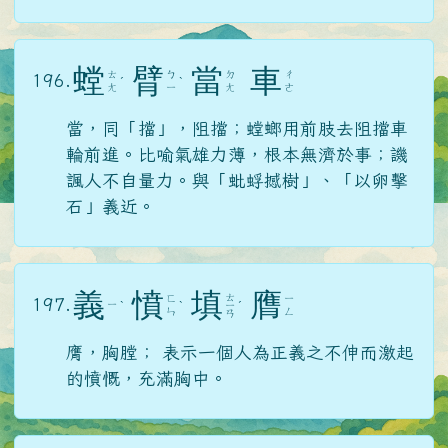
螳
臂
當
車
ㄊ
ㄅ
ㄉ
ㄔ
196.
ˊ
ˋ
ㄤ
ㄧ
ㄤ
ㄜ
當，同「擋」，阻擋；螳螂用前肢去阻擋車
輪前進。比喻氣雄力薄，根本無濟於事；譏
諷人不自量力。與「蚍蜉撼樹」、「以卵擊
石」義近。
義
憤
填
膺
ㄊ
ㄈ
ㄧ
197.
ㄧ
ˋ
ˋ
ㄧ
ˊ
ㄣ
ㄥ
ㄢ
膺，胸膛； 表示一個人為正義之不伸而激起
的憤慨，充滿胸中。