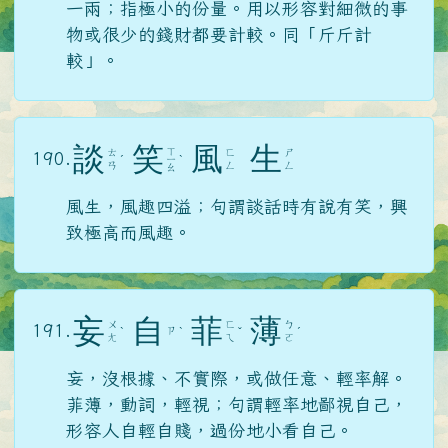
一兩；指極小的份量。用以形容對細微的事
物或很少的錢財都要計較。同「斤斤計
較」。
談
笑
風
生
ㄒ
ㄊ
ㄈ
ㄕ
190.
ˊ
ㄧ
ˋ
ㄢ
ㄥ
ㄥ
ㄠ
風生，風趣四溢；句謂談話時有說有笑，興
致極高而風趣。
妄
自
菲
薄
ㄨ
ㄈ
ㄅ
191.
ㄗ
ˋ
ˋ
ˇ
ˊ
ㄤ
ㄟ
ㄛ
妄，沒根據、不實際，或做任意、輕率解。
菲薄，動詞，輕視；句謂輕率地鄙視自己，
形容人自輕自賤，過份地小看自己。