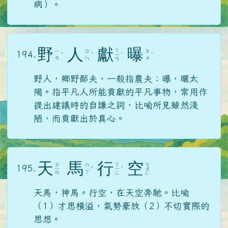
病）。
野
人
獻
曝
ㄒ
ㄧ
ㄖ
ㄆ
194.
ˇ
ˊ
ㄧ
ˋ
ˋ
ㄝ
ㄣ
ㄨ
ㄢ
野人，鄉野鄙夫，一般指農夫；曝，曬太
陽。指平凡人所能貢獻的平凡事物，常用作
提出建議時的自謙之詞，比喻所見雖然淺
陋，而貢獻出於真心。
天
馬
行
空
ㄊ
ㄒ
ㄎ
ㄇ
195.
ㄧ
ˇ
ㄧ
ˊ
ㄨ
ㄚ
ㄢ
ㄥ
ㄥ
天馬，神馬。行空，在天空奔馳。比喻
（1）才思橫溢，氣勢豪放（2）不切實際的
思想。