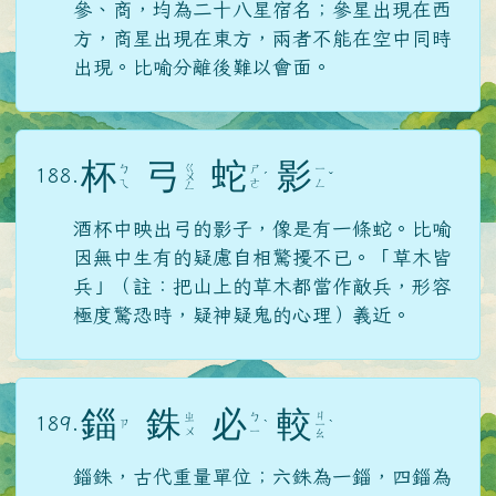
參、商，均為二十八星宿名；參星出現在西
方，商星出現在東方，兩者不能在空中同時
出現。比喻分離後難以會面。
杯
弓
蛇
影
ㄍ
ㄅ
ㄕ
ㄧ
188.
ㄨ
ˊ
ˇ
ㄟ
ㄜ
ㄥ
ㄥ
酒杯中映出弓的影子，像是有一條蛇。比喻
因無中生有的疑慮自相驚擾不已。「草木皆
兵」（註：把山上的草木都當作敵兵，形容
極度驚恐時，疑神疑鬼的心理）義近。
錙
銖
必
較
ㄐ
ㄓ
ㄅ
189.
ㄗ
ˋ
ㄧ
ˋ
ㄨ
ㄧ
ㄠ
錙銖，古代重量單位；六銖為一錙，四錙為