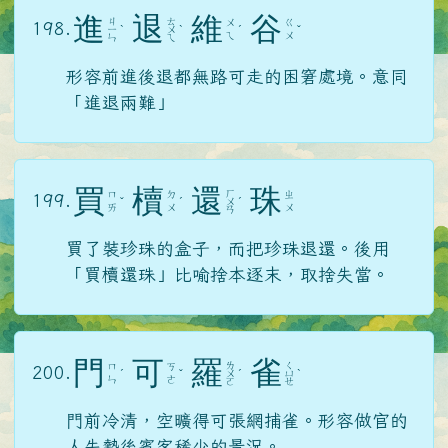
進
退
維
谷
ㄐ
ㄊ
ㄨ
ㄍ
198.
ㄧ
ˋ
ㄨ
ˋ
ˊ
ˇ
ㄟ
ㄨ
ㄣ
ㄟ
形容前進後退都無路可走的困窘處境。意同
「進退兩難」
買
櫝
還
珠
ㄏ
ㄇ
ㄉ
ㄓ
199.
ˇ
ˊ
ㄨ
ˊ
ㄞ
ㄨ
ㄨ
ㄢ
買了裝珍珠的盒子，而把珍珠退還。後用
「買櫝還珠」比喻捨本逐末，取捨失當。
門
可
羅
雀
ㄌ
ㄑ
ㄇ
ㄎ
200.
ˊ
ˇ
ㄨ
ˊ
ㄩ
ˋ
ㄣ
ㄜ
ㄛ
ㄝ
門前冷清，空曠得可張網捕雀。形容做官的
人失勢後賓客稀少的景況。