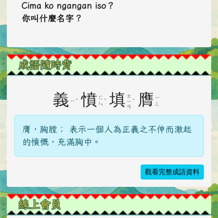
Cima ko ngangan iso？
你叫什麼名字？
成語隨時背
義
憤
填
膺
ㄊ
ㄈ
ㄧ
ˋ
ˋ
ˊ
ㄧ
ㄧ
ㄣ
ㄥ
ㄢ
膺，胸膛； 表示一個人為正義之不伸而激起
的憤慨，充滿胸中。
觀看完整成語資料
線上會員