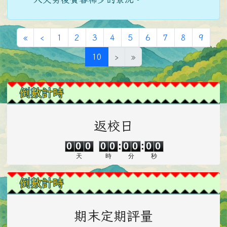
第一頁
上一頁
«
‹
1
2
3
4
5
6
7
8
9
(目前頁次)
10
›
»
左邊區域內容
倒數計時
返校日
0
0
0
0
0
0
0
0
0
0
0
0
0
0
:
0
0
:
0
0
天
時
分
秒
倒數計時
期末定期評量
0
0
0
0
0
0
0
0
0