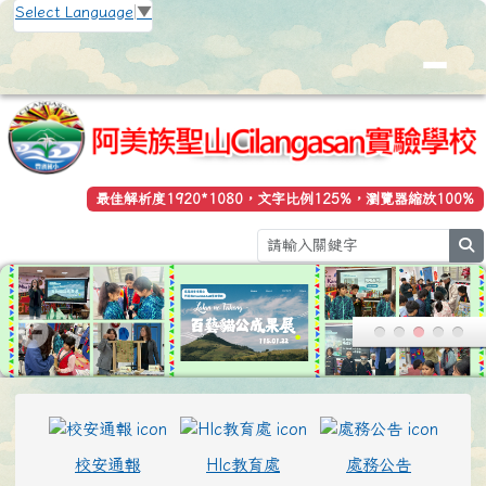
花蓮縣立豐濱國小全球資訊網
跳至主內容區
Select Language
▼
最佳解析度1920*1080，文字比例125%，瀏覽器縮放100%
s
頁尾區域
上中區域內容
校安通報
Hlc教育處
處務公告