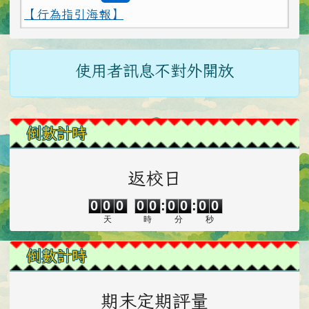
【行為指引海報】
2026-02-12
為避免學生遭受菸品、電
重要
子煙危害或誤觸法令，請各校落實無菸校園政
主內容區域
策，就查獲電子煙相關器物處置請依說明辦理
使用者訊息不對外開放
2026-02-12
打詐新四法宣導影片
公告
2026-02-12
垃圾強制分類(3大類：資
注意
左邊區域內容
倒數計時
源、廚餘及垃圾)+Q&A
2026-02-12
勇敢說不，霸凌止步
注意
返校日
0
0
0
0
0
0
0
0
0
2026-02-12
交通安全【主題海報】及
重要
0
0
0
0
0
:
0
0
:
0
0
【行為指引海報】
天
時
分
秒
倒數計時
期末定期評量