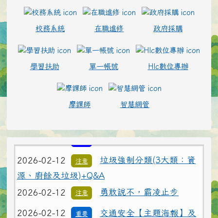
校務系統
在職進修
政府採購
學習扶助
單一帳號
Hlc數位專辦
2026-02-12
為避免學生遭受菸品、電
重要
子煙危害或誤觸法令，請各校落實無菸校園政
摩課師
智慧網管
策，就查獲電子煙相關器物處置請依說明辦理
2026-02-12
打詐新四法宣導影片
公告
2026-02-12
垃圾強制分類(3大類：資
注意
源、廚餘及垃圾)+Q&A
2026-02-12
勇敢說不，霸凌止步
注意
2026-02-12
交通安全【主題海報】及
重要