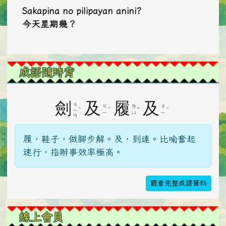
Sakapina no pilipayan anini?
今天星期幾？
成語隨時背
劍
及
履
及
ㄐ
ㄐ
ㄌ
ㄐ
ˋ
ˊ
ˇ
ˊ
ㄧ
ㄧ
ㄩ
ㄧ
ㄢ
履，鞋子，做腳步解。及，到達。比喻奮起
速行，指辦事效率極高。
觀看完整成語資料
線上會員