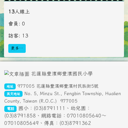
13
人線上
會員: 0
訪客: 13
更多…
頁尾區域內容
花蓮縣豐濱鄉豐濱國民小學
977005 花蓮縣豐濱鄉豐濱村民族街5號
地址
No. 5, Minzu St., Fengbin Township, Hualien
英文地址
County, Taiwan (R.O.C.)
977005
國小：(03)8791111、幼兒園：
電話
(03)8791858、網路電話：07010805640～
07010805649、傳真：(03)8791362