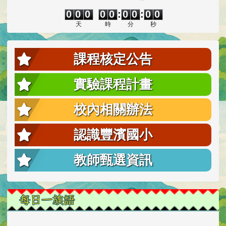
0
0
0
0
0
0
0
0
0
0
0
0
0
0
:
0
0
:
0
0
天
時
分
秒
課程核定公告
實驗課程計畫
校內相關辦法
認識豐濱國小
教師甄選資訊
每日一族語