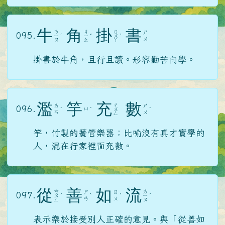
牛
角
掛
書
ㄋ
ㄐ
ㄍ
ㄕ
095.
ㄧ
ˊ
ㄧ
ˇ
ㄨ
ˋ
ㄨ
ㄡ
ㄠ
ㄚ
掛書於牛角，且行且讀。形容勤苦向學。
濫
竽
充
數
ㄔ
ㄌ
ㄕ
096.
ㄩ
ˋ
ˊ
ㄨ
ˋ
ㄢ
ㄨ
ㄥ
竽，竹製的簧管樂器；比喻沒有真才實學的
人，混在行家裡面充數。
從
善
如
流
ㄘ
ㄌ
ㄕ
ㄖ
097.
ㄨ
ˊ
ˋ
ˊ
ㄧ
ˊ
ㄢ
ㄨ
ㄥ
ㄡ
表示樂於接受別人正確的意見。與「從善如