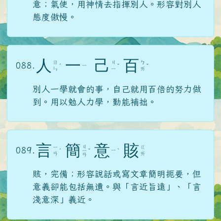
意；氣使，用神情去指揮別人。形容對別人
態度傲慢。
人
一
己
百
ㄖ
ㄐ
ㄅ
088.
ㄧ
ˊ
ˇ
ˇ
ㄣ
ㄧ
ㄞ
別人一學就會的事，自己就用百倍的努力做
到。用以勉人力學，勤能補拙。
言
簡
意
賅
ㄐ
ㄧ
ㄍ
089.
ㄧ
ˊ
ㄧ
ˇ
ˋ
ㄢ
ㄞ
ㄢ
賅，完備；形容說話或寫文章簡明扼要，但
意義卻能包括無遺。與「言近旨遠」、「言
淺意深」義近。