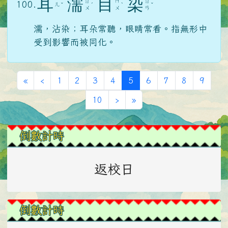
耳
濡
目
染
ㄖ
ㄇ
ㄖ
100.
ㄦ
ˇ
ˊ
ˋ
ˇ
ㄨ
ㄨ
ㄢ
濡，沾染；耳朵常聽，眼睛常看。指無形中
受到影響而被同化。
第一頁
上一頁
(目前頁次)
«
‹
1
2
3
4
5
6
7
8
9
下一頁
最後頁
10
›
»
左邊區域內容
倒數計時
返校日
倒數計時