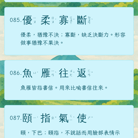
優
柔
寡
斷
ㄍ
ㄉ
ㄧ
ㄖ
085.
ˊ
ㄨ
ˇ
ㄨ
ˋ
ㄡ
ㄡ
ㄚ
ㄢ
優柔，猶豫不決；寡斷，缺乏決斷力。形容
做事猶豫不果決。
魚
雁
往
返
ㄧ
ㄨ
ㄈ
086.
ㄩ
ˊ
ˋ
ˇ
ˇ
ㄢ
ㄤ
ㄢ
魚雁皆指書信。用來比喻書信往來。
頤
指
氣
使
ㄑ
087.
ㄧ
ㄓ
ㄕ
ˊ
ˇ
ˋ
ˇ
ㄧ
頤，下巴；頤指，不說話而用臉部表情示