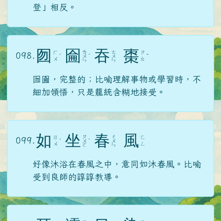
登」相反。
囫
圇
吞
棗
ㄌ
ㄊ
ㄏ
ㄗ
098.
ˊ
ㄨ
ˊ
ㄨ
ˇ
ㄨ
ㄠ
ㄣ
ㄣ
囫圇，完整的；比喻理解事物或學習時，不
細加領悟，只是籠統含糊地接受。
如
坐
春
風
ㄗ
ㄔ
ㄖ
ㄈ
099.
ˊ
ㄨ
ˋ
ㄨ
ㄨ
ㄥ
ㄛ
ㄣ
好像沐浴在春風之中，意同如沐春風。比喻
受到良師的諄諄教導。