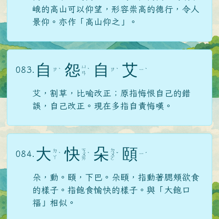
峨的高山可以仰望，形容崇高的德行，令人
景仰。亦作「高山仰之」。
自
怨
自
艾
ㄩ
083.
ㄗ
ㄗ
ㄧ
ˋ
ˋ
ˋ
ˋ
ㄢ
艾，割草，比喻改正；原指悔恨自己的錯
誤，自己改正。現在多指自責悔嘆。
大
快
朵
頤
ㄎ
ㄉ
ㄉ
084.
ㄧ
ˋ
ㄨ
ˋ
ㄨ
ˇ
ˊ
ㄚ
ㄞ
ㄛ
朵，動。頤，下巴。朵頤，指動著腮頰欲食
的樣子。指飽食愉快的樣子。與「大飽口
福」相似。