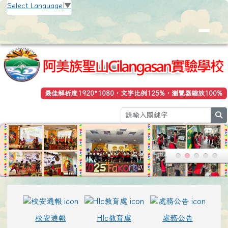
花蓮縣立豐濱國小全球資訊網
跳至主內容區
Select Language
▼
最佳解析度1920*1080，文字比例125%，瀏覽器縮放100%
se
頁尾區域
上中區域內容
校安通報
Hlc教育處
處務公告