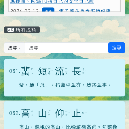
2026-02-12
電子煙多重危害損健康
重要
2026-02-12
水域安全宣導：救溺5步
注意
主內容區域
應援團、防溺10招自己的安全自己顧
所有成語
搜尋
搜尋：
蜚
短
流
長
ㄉ
ㄌ
ㄈ
ㄔ
081.
ㄨ
ˇ
ㄧ
ˊ
ˊ
ㄟ
ㄤ
ㄢ
ㄡ
蜚，通「飛」。指無中生有，造謠生事。
高
山
仰
止
ㄍ
ㄕ
ㄧ
082.
ㄓ
ˇ
ˇ
ㄠ
ㄢ
ㄤ
高山，巍峨的高山，比喻道德高尚。句謂巍