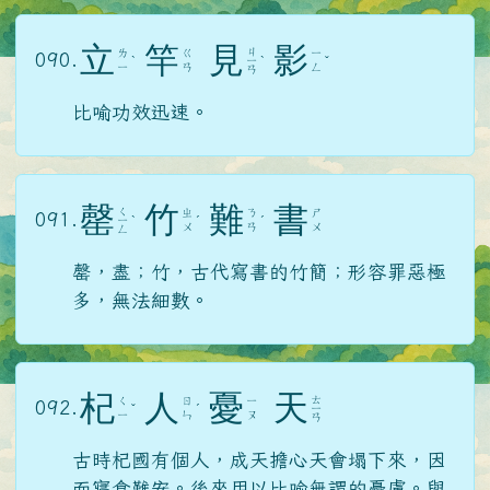
立
竿
見
影
ㄐ
ㄌ
ㄍ
ㄧ
090.
ˋ
ㄧ
ˋ
ˇ
ㄧ
ㄢ
ㄥ
ㄢ
比喻功效迅速。
罄
竹
難
書
ㄑ
ㄓ
ㄋ
ㄕ
091.
ㄧ
ˋ
ˊ
ˊ
ㄨ
ㄢ
ㄨ
ㄥ
罄，盡；竹，古代寫書的竹簡；形容罪惡極
多，無法細數。
杞
人
憂
天
ㄊ
ㄑ
ㄖ
ㄧ
092.
ˇ
ˊ
ㄧ
ㄧ
ㄣ
ㄡ
ㄢ
古時杞國有個人，成天擔心天會塌下來，因
而寢食難安。後來用以比喻無謂的憂慮。與