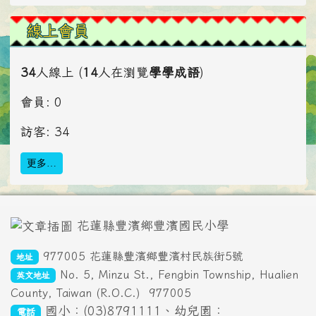
線上會員
34
人線上 (
14
人在瀏覽
學學成語
)
會員: 0
訪客: 34
更多…
頁尾區域內容
花蓮縣豐濱鄉豐濱國民小學
977005 花蓮縣豐濱鄉豐濱村民族街5號
地址
No. 5, Minzu St., Fengbin Township, Hualien
英文地址
County, Taiwan (R.O.C.)
977005
國小：(03)8791111、幼兒園：
電話