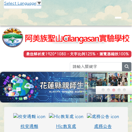
花蓮縣立豐濱國小全球資訊網
跳至主內容區
Select Language
▼
最佳解析度1920*1080，文字比例125%，瀏覽器縮放100%
se
頁尾區域
上中區域內容
校安通報
Hlc教育處
處務公告