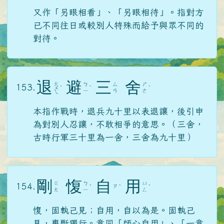
又作「另眼相看」、「另眼相待」。指對方
已不同往日或較別人特殊而給予與眾不同的
對待。
退
避
三
舍
ㄊ
ㄅ
ㄙ
ㄕ
153.
ㄨ
ˋ
ˋ
ˋ
ㄧ
ㄢ
ㄜ
ㄟ
本指作戰時，退兵九十里以表退讓，後引申
為對別人忍讓，不敢相爭的意思。（三舍，
古時行軍三十里為一舍，三舍為九十里）
剛
愎
自
用
ㄍ
ㄅ
ㄩ
154.
ㄗ
ˋ
ˋ
ˋ
ㄤ
ㄧ
ㄥ
愎，固執己見；自用，自以為是。固執己
見，專斷獨行。意同「師心自用」、「一意