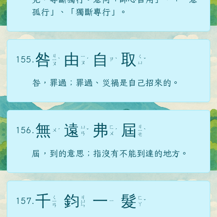
孤行」、「獨斷專行」。
咎
由
自
取
ㄐ
ㄧ
ㄑ
155.
ㄗ
ㄧ
ˋ
ˊ
ˋ
ˇ
ㄡ
ㄩ
ㄡ
咎，罪過；罪過、災禍是自己招來的。
無
遠
弗
屆
ㄐ
ㄩ
ㄈ
156.
ㄨ
ˊ
ˇ
ˊ
ㄧ
ˋ
ㄢ
ㄨ
ㄝ
屆，到的意思；指沒有不能到達的地方。
千
鈞
一
髮
ㄑ
ㄐ
ㄈ
157.
ㄧ
ㄧ
ㄩ
ˇ
ㄚ
ㄢ
ㄣ