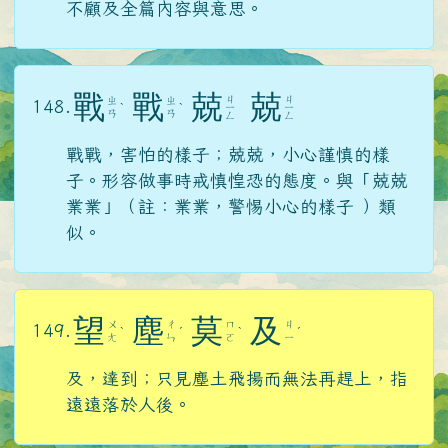
不顧及全篇內容與意思。
戰
戰
兢
兢
ㄐ
ㄐ
ㄓ
ㄓ
148.
ˋ
ˋ
ㄧ
ㄧ
ㄢ
ㄢ
ㄥ
ㄥ
戰戰，害怕的樣子；兢兢，小心謹慎的樣
子。形容做事時戒慎惶恐的態度。與「兢兢
業業」（註：業業，警惕小心的樣子 ）類
似。
望
塵
莫
及
ㄨ
ㄔ
ㄇ
ㄐ
149.
ˋ
ˊ
ˋ
ˊ
ㄤ
ㄣ
ㄛ
ㄧ
及，達到；只見塵土飛揚而無法再趕上，指
遠遠落於人後。