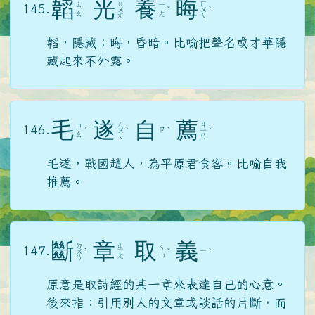
韜
光
養
晦
ㄍ
ㄏ
ㄊ
ㄧ
145.
ㄨ
ˇ
ㄨ
ˋ
ㄠ
ㄤ
ㄤ
ㄟ
韜，隱藏；晦，昏暗。比喻把聲名或才華隱
藏起來不外露。
毛
遂
自
薦
ㄙ
ㄐ
ㄇ
146.
ㄗ
ˊ
ㄨ
ˋ
ˋ
ㄧ
ˋ
ㄠ
ㄟ
ㄢ
毛遂，戰國趙人，為平原君食客。比喻自我
推薦。
斷
章
取
義
ㄉ
ㄓ
ㄑ
147.
ㄧ
ㄨ
ˋ
ˇ
ˋ
ㄤ
ㄩ
ㄢ
原意是取詩經的某一章來表達自己的心意。
後來指：引用別人的文章或談話的片斷，而