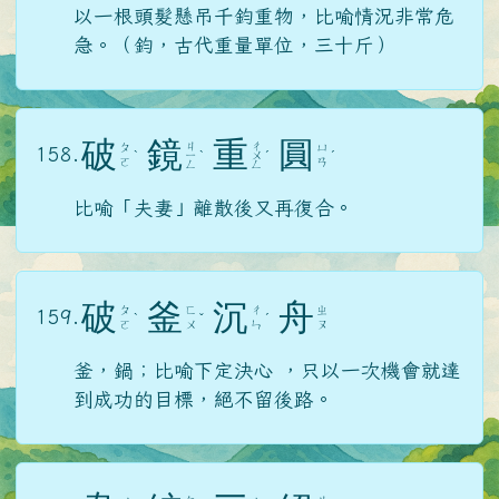
以一根頭髮懸吊千鈞重物，比喻情況非常危
急。（鈞，古代重量單位，三十斤）
破
鏡
重
圓
ㄐ
ㄔ
ㄆ
ㄩ
158.
ˋ
ㄧ
ˋ
ㄨ
ˊ
ˊ
ㄛ
ㄢ
ㄥ
ㄥ
比喻「夫妻」離散後又再復合。
破
釜
沉
舟
ㄆ
ㄈ
ㄔ
ㄓ
159.
ˋ
ˇ
ˊ
ㄛ
ㄨ
ㄣ
ㄡ
釜，鍋；比喻下定決心 ，只以一次機會就達
到成功的目標，絕不留後路。