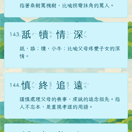
指著桑樹罵槐樹，比喻拐彎抹角的罵人。
舐
犢
情
深
ㄑ
ㄉ
ㄕ
143.
ㄕ
ˋ
ˊ
ㄧ
ˊ
ㄨ
ㄣ
ㄥ
舐，舔；犢，小牛；比喻父母疼愛子女的深
情。
慎
終
追
遠
ㄓ
ㄓ
ㄕ
ㄩ
144.
ˋ
ㄨ
ㄨ
ˇ
ㄣ
ㄢ
ㄥ
ㄟ
謹慎處理父母的喪事，虔誠的追念祖先。指
人不忘本，是重視孝道的用語。