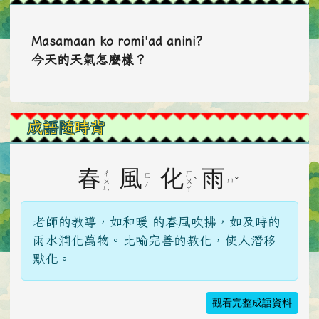
Masamaan ko romi'ad anini?
今天的天氣怎麼樣？
成語隨時背
春
風
化
雨
ㄔ
ㄏ
ㄈ
ˋ
ˇ
ㄩ
ㄨ
ㄨ
ㄥ
ㄣ
ㄚ
老師的教導，如和暖 的春風吹拂，如及時的
雨水潤化萬物。比喻完善的教化，使人潛移
默化。
觀看完整成語資料