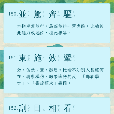
並
駕
齊
驅
ㄅ
ㄐ
ㄑ
ㄑ
150.
ㄧ
ˋ
ㄧ
ˋ
ˊ
ㄧ
ㄩ
ㄥ
ㄚ
本指車駕並行，馬匹並排一齊奔跑。比喻彼
此能力或地位，彼此相等。
東
施
效
顰
ㄉ
ㄒ
ㄆ
151.
ㄕ
ㄨ
ㄧ
ˋ
ㄧ
ˊ
ㄥ
ㄠ
ㄣ
效，仿效；顰，皺眉。比喻不知別人長處何
在，胡亂模仿，結果適得其反。「邯鄲學
步」、「畫虎類犬」義同。
刮
目
相
看
ㄍ
ㄒ
ㄇ
ㄎ
152.
ㄨ
ˋ
ㄧ
ˋ
ㄨ
ㄢ
ㄚ
ㄤ