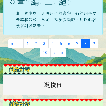
韋
編
三
絕
ㄅ
ㄐ
ㄨ
ㄙ
160.
ˊ
ㄧ
ㄩ
ˊ
ㄟ
ㄢ
ㄢ
ㄝ
韋，熟牛皮，古時用竹簡寫字，竹簡用牛皮
帶編聯起來；三絕，指多次斷絕。用以形容
讀書刻苦勤奮。
第一頁
上一頁
(目前頁次)
«
‹
1
2
3
4
5
6
7
8
9
下一頁
最後頁
10
›
»
左邊區域內容
倒數計時
返校日
倒數計時