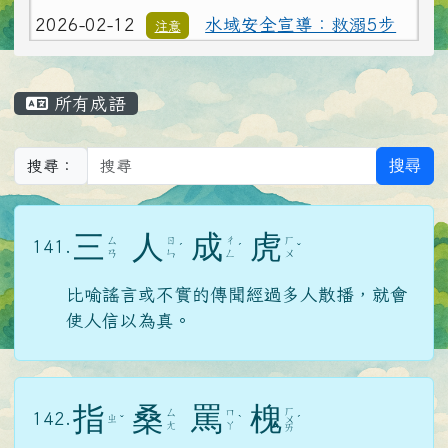
2026-02-12
水域安全宣導：救溺5步
注意
應援團、防溺10招自己的安全自己顧
主內容區域
所有成語
搜尋
搜尋：
三
人
成
虎
ㄙ
ㄖ
ㄔ
ㄏ
141.
ˊ
ˊ
ˇ
ㄢ
ㄣ
ㄥ
ㄨ
比喻謠言或不實的傳聞經過多人散播，就會
使人信以為真。
指
桑
罵
槐
ㄏ
ㄙ
ㄇ
142.
ㄓ
ˇ
ˋ
ㄨ
ˊ
ㄤ
ㄚ
ㄞ