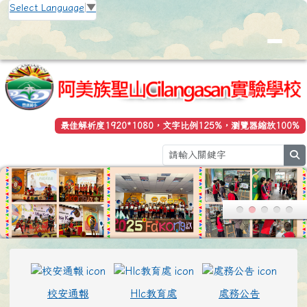
花蓮縣立豐濱國小全球資訊網
跳至主內容區
Select Language
▼
最佳解析度1920*1080，文字比例125%，瀏覽器縮放100%
se
頁尾區域
上中區域內容
校安通報
Hlc教育處
處務公告