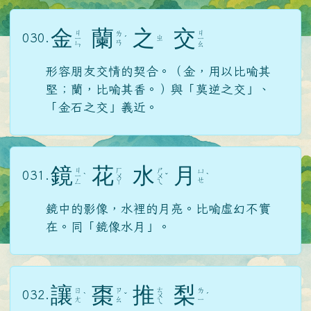
金
蘭
之
交
ㄐ
ㄐ
ㄌ
030.
ㄓ
ㄧ
ˊ
ㄧ
ㄢ
ㄣ
ㄠ
形容朋友交情的契合。（金，用以比喻其
堅；蘭，比喻其香。）與「莫逆之交」、
「金石之交」義近。
鏡
花
水
月
ㄐ
ㄏ
ㄕ
ㄩ
031.
ㄧ
ˋ
ㄨ
ㄨ
ˇ
ˋ
ㄝ
ㄥ
ㄚ
ㄟ
鏡中的影像，水裡的月亮。比喻虛幻不實
在。同「鏡像水月」。
讓
棗
推
梨
ㄊ
ㄖ
ㄗ
ㄌ
032.
ˋ
ˇ
ㄨ
ˊ
ㄤ
ㄠ
ㄧ
ㄟ