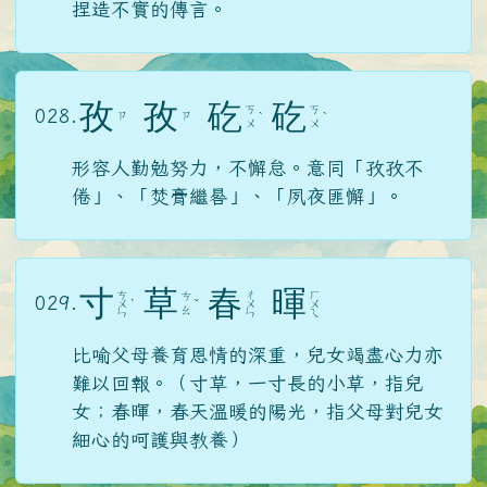
捏造不實的傳言。
孜
孜
矻
矻
ㄎ
ㄎ
028.
ㄗ
ㄗ
ˋ
ˋ
ㄨ
ㄨ
形容人勤勉努力，不懈怠。意同「孜孜不
倦」、「焚膏繼晷」、「夙夜匪懈」。
寸
草
春
暉
ㄘ
ㄔ
ㄏ
ㄘ
029.
ㄨ
ˋ
ˇ
ㄨ
ㄨ
ㄠ
ㄣ
ㄣ
ㄟ
比喻父母養育恩情的深重，兒女竭盡心力亦
難以回報。（寸草，一寸長的小草，指兒
女；春暉，春天溫暖的陽光，指父母對兒女
細心的呵護與教養）