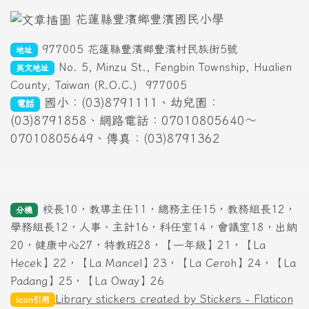
花蓮縣豐濱鄉豐濱國民小學
977005 花蓮縣豐濱鄉豐濱村民族街5號
地址
No. 5, Minzu St., Fengbin Township, Hualien
英文地址
County, Taiwan (R.O.C.)
977005
國小：(03)8791111、幼兒園：
電話
(03)8791858、網路電話：07010805640～
07010805649、傳真：(03)8791362
校長10，教導主任11，總務主任15，教務組長12，
分機
學務組長12，人事、主計16，科任室14，會議室18，出納
20，健康中心27，特教班28，【一年級】21，【La
Hecek】22，【La Mancel】23，【La Ceroh】24，【La
Padang】25，【La Oway】26
Library stickers created by Stickers - Flaticon
icon引用