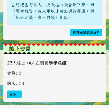
古時杞國有個人，成天擔心天會塌下來，因
而寢食難安。後來用以比喻無謂的憂慮。與
「杞天之憂、庸人自擾」相似。
觀看完整成語資料
線上會員
23
人線上 (
4
人在瀏覽
學學成語
)
會員: 0
訪客: 23
更多…
頁尾區域內容