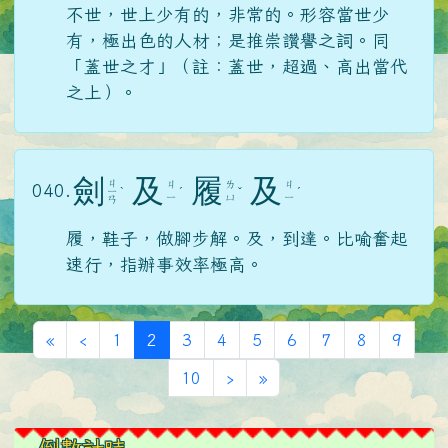
不世，世上少有的，非常的。形容當世少
有，極出色的人材；是推崇讚譽之詞。同
「蓋世之才」（註：蓋世，超過、高出當代
之上）。
劍
及
履
及
ㄐ
ㄐ
ㄌ
ㄐ
040.
ㄧ
ˋ
ˊ
ˇ
ˊ
ㄧ
ㄩ
ㄧ
ㄢ
履，鞋子，做腳步解。及，到達。比喻奮起
速行，指辦事效率極高。
第一頁
上一頁
(目前頁次)
«
‹
1
2
3
4
5
6
7
8
9
下一頁
最後頁
10
›
»
左邊區域內容