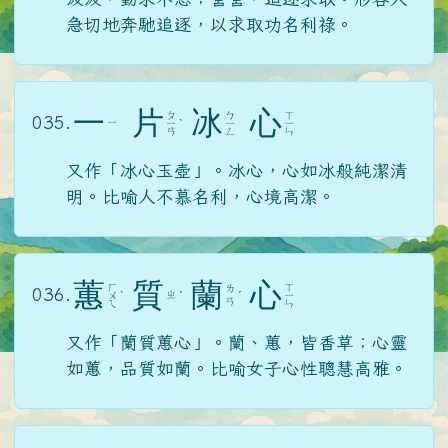
急切地奔馳追逐，以求取功名利祿。
一
片
冰
心
ㄆ
ㄅ
ㄒ
035.
ㄧ
ㄧ
ˋ
ㄧ
ㄧ
ㄢ
ㄥ
ㄣ
又作「冰心玉壺」。冰心，心如冰般純潔清
明。比喻人不慕名利，心境高潔。
蕙
質
蘭
心
ㄏ
ㄒ
ㄌ
036.
ㄓ
ㄨ
ˋ
ˊ
ˊ
ㄧ
ㄢ
ㄟ
ㄣ
又作「蘭質蕙心」。蘭、蕙，皆香草；心靈
如蕙，品質如蘭。比喻女子心性聰慧高雅。