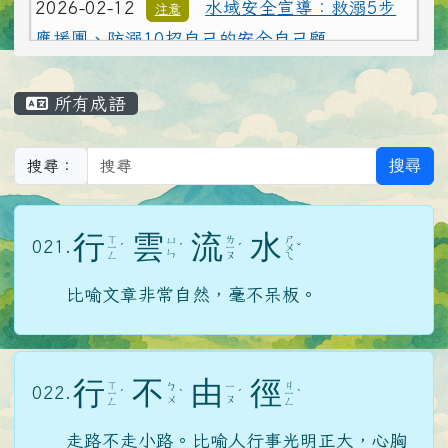
應援團、防溺10招自己的安全自己顧
2026-02-12
電子煙多重危害損健康
重要
主內容區域
2026-02-12
水域安全宣導：救溺5步
注意
所有成語
應援團、防溺10招自己的安全自己顧
搜尋
搜尋：
行
雲
流
水
ㄒ
ㄌ
ㄕ
ㄩ
021.
ㄧ
ˊ
ˊ
ㄧ
ˊ
ㄨ
ˇ
ㄣ
ㄥ
ㄡ
ㄟ
比喻文章非常自然，毫不呆板。
行
不
由
徑
ㄒ
ㄐ
ㄅ
ㄧ
022.
ㄧ
ˊ
ˋ
ˊ
ㄧ
ˋ
ㄨ
ㄡ
ㄥ
ㄥ
走路不走小路。比喻人行事光明正大，心胸