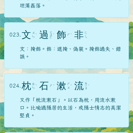
坦蕩磊落。
文
過
飾
非
ㄍ
ㄨ
ㄈ
023.
ㄕ
ˋ
ㄨ
ˋ
ˋ
ㄣ
ㄟ
ㄛ
文：掩飾。飾：遮掩、偽裝。掩飾過失、錯
誤。
枕
石
漱
流
ㄌ
ㄓ
ㄕ
024.
ㄕ
ˋ
ˊ
ˋ
ㄧ
ˊ
ㄣ
ㄨ
ㄡ
又作「枕流漱石」。以石為枕，用流水漱
口。比喻過隱居的生活，或隱士情志的高潔
堅貞。