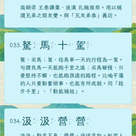
南朝梁 王泰讓棗，後漢 孔融推梨。用以稱
讚兄弟之間友愛。與「兄友弟恭」義近。
駑
馬
十
駕
ㄐ
ㄋ
ㄇ
033.
ㄕ
ˊ
ˇ
ˊ
ㄧ
ˋ
ㄨ
ㄚ
ㄚ
駑，劣馬；駕，指馬車一天的行程為一駕。
句謂良馬一天能跑千里之遙；劣馬雖慢，只
要堅持不懈，也能跑很遠的路程。比喻平庸
的人只要勤奮做事，也能有所成就。同「跬
步千里」、「勤能補拙」。
汲
汲
營
營
ㄐ
ㄐ
ㄧ
ㄧ
034.
ˊ
ˊ
ˊ
ˊ
ㄧ
ㄧ
ㄥ
ㄥ
汲汲，勤求不息；營營，追逐求取。形容人