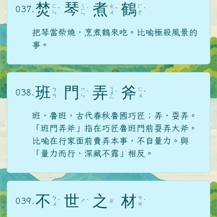
焚
琴
煮
鶴
ㄑ
ㄈ
ㄓ
ㄏ
037.
ˊ
ㄧ
ˊ
ˇ
ˋ
ㄣ
ㄨ
ㄜ
ㄣ
把琴當柴燒，烹煮鶴來吃。比喻極殺風景的
事。
班
門
弄
斧
ㄋ
ㄅ
ㄇ
ㄈ
038.
ˊ
ㄨ
ˋ
ˇ
ㄢ
ㄣ
ㄨ
ㄥ
班，魯班，古代春秋魯國巧匠；弄，耍弄。
「班門弄斧」指在巧匠魯班門前耍弄大斧。
比喻在行家面前賣弄本事，不自量力。與
「量力而行、深藏不露」相反。
不
世
之
材
ㄅ
ㄘ
039.
ㄕ
ㄓ
ˊ
ˋ
ˊ
ㄨ
ㄞ