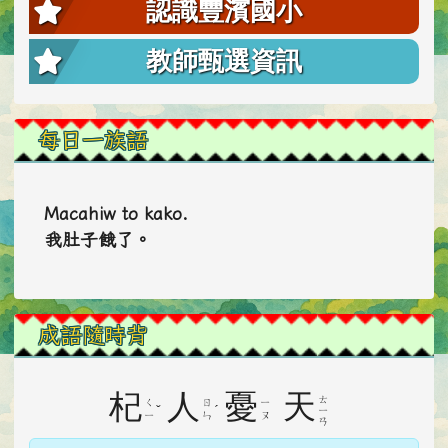
認識豐濱國小
教師甄選資訊
每日一族語
Macahiw to kako.
我肚子餓了。
成語隨時背
杞
人
憂
天
ㄊ
ㄑ
ㄖ
ㄧ
ˇ
ˊ
ㄧ
ㄧ
ㄣ
ㄡ
ㄢ