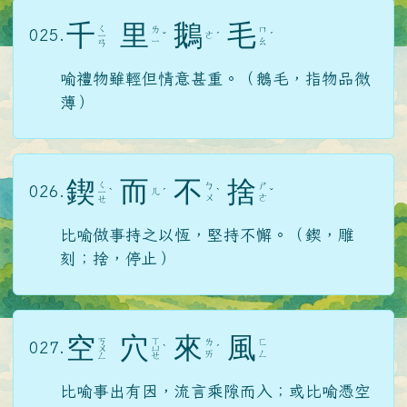
千
里
鵝
毛
ㄑ
ㄌ
ㄇ
025.
ㄜ
ㄧ
ˇ
ˊ
ˊ
ㄧ
ㄠ
ㄢ
喻禮物雖輕但情意甚重。（鵝毛，指物品微
薄）
鍥
而
不
捨
ㄑ
ㄅ
ㄕ
026.
ㄦ
ㄧ
ˋ
ˊ
ˋ
ˇ
ㄨ
ㄜ
ㄝ
比喻做事持之以恆，堅持不懈。（鍥，雕
刻；捨，停止）
空
穴
來
風
ㄎ
ㄒ
ㄌ
ㄈ
027.
ㄨ
ㄩ
ˋ
ˊ
ㄞ
ㄥ
ㄥ
ㄝ
比喻事出有因，流言乘隙而入；或比喻憑空