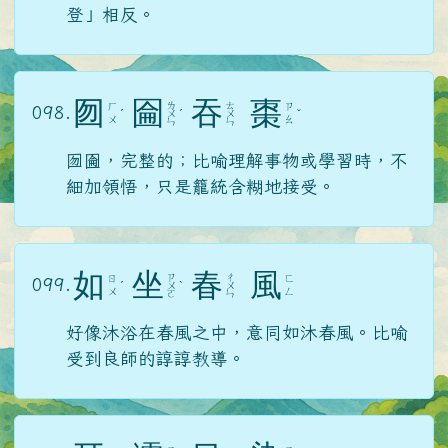
登」相反。
囫
圇
吞
棗
ㄌ
ㄊ
ㄏ
ㄗ
098.
ˊ
ㄨ
ˊ
ㄨ
ˇ
ㄨ
ㄠ
ㄣ
ㄣ
囫圇，完整的；比喻理解事物或學習時，不
細加領悟，只是籠統含糊地接受。
如
坐
春
風
ㄗ
ㄔ
ㄖ
ㄈ
099.
ˊ
ㄨ
ˋ
ㄨ
ㄨ
ㄥ
ㄛ
ㄣ
好像沐浴在春風之中，意同如沐春風。比喻
受到良師的諄諄教導。