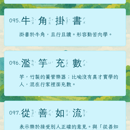
牛
角
掛
書
ㄋ
ㄐ
ㄍ
ㄕ
095.
ㄧ
ˊ
ㄧ
ˇ
ㄨ
ˋ
ㄨ
ㄡ
ㄠ
ㄚ
掛書於牛角，且行且讀。形容勤苦向學。
濫
竽
充
數
ㄔ
ㄌ
ㄕ
096.
ㄩ
ˋ
ˊ
ㄨ
ˋ
ㄢ
ㄨ
ㄥ
竽，竹製的簧管樂器；比喻沒有真才實學的
人，混在行家裡面充數。
從
善
如
流
ㄘ
ㄌ
ㄕ
ㄖ
097.
ㄨ
ˊ
ˋ
ˊ
ㄧ
ˊ
ㄢ
ㄨ
ㄥ
ㄡ
表示樂於接受別人正確的意見。與「從善如