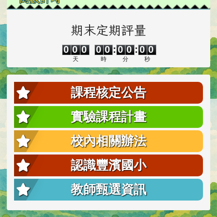
期末定期評量
0
0
0
0
0
0
0
0
0
0
0
0
0
0
:
0
0
:
0
0
天
時
分
秒
課程核定公告
實驗課程計畫
校內相關辦法
認識豐濱國小
教師甄選資訊