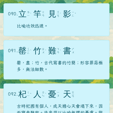
立
竿
見
影
ㄐ
ㄌ
ㄍ
ㄧ
090.
ˋ
ㄧ
ˋ
ˇ
ㄧ
ㄢ
ㄥ
ㄢ
比喻功效迅速。
罄
竹
難
書
ㄑ
ㄓ
ㄋ
ㄕ
091.
ㄧ
ˋ
ˊ
ˊ
ㄨ
ㄢ
ㄨ
ㄥ
罄，盡；竹，古代寫書的竹簡；形容罪惡極
多，無法細數。
杞
人
憂
天
ㄊ
ㄑ
ㄖ
ㄧ
092.
ˇ
ˊ
ㄧ
ㄧ
ㄣ
ㄡ
ㄢ
古時杞國有個人，成天擔心天會塌下來，因
而寢食難安。後來用以比喻無謂的憂慮。與