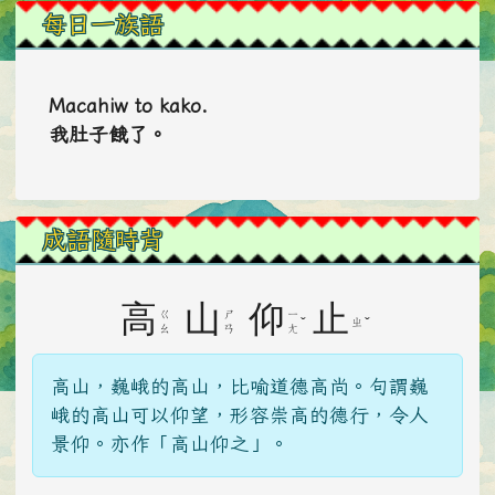
每日一族語
Macahiw to kako.
我肚子餓了。
成語隨時背
高
山
仰
止
ㄍ
ㄕ
ㄧ
ˇ
ˇ
ㄓ
ㄠ
ㄢ
ㄤ
高山，巍峨的高山，比喻道德高尚。句謂巍
峨的高山可以仰望，形容崇高的德行，令人
景仰。亦作「高山仰之」。