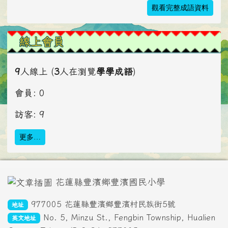
觀看完整成語資料
線上會員
9
人線上 (
3
人在瀏覽
學學成語
)
會員: 0
訪客: 9
更多…
頁尾區域內容
花蓮縣豐濱鄉豐濱國民小學
977005 花蓮縣豐濱鄉豐濱村民族街5號
地址
No. 5, Minzu St., Fengbin Township, Hualien
英文地址