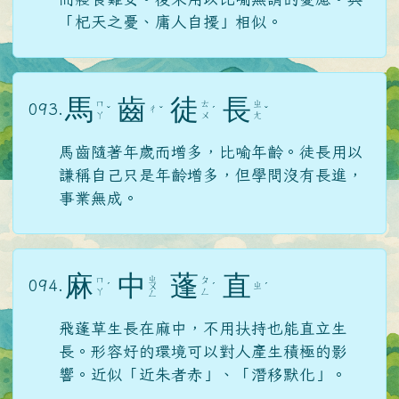
「杞天之憂、庸人自擾」相似。
馬
齒
徒
長
ㄇ
ㄊ
ㄓ
093.
ㄔ
ˇ
ˇ
ˊ
ˇ
ㄚ
ㄨ
ㄤ
馬齒隨著年歲而增多，比喻年齡。徒長用以
謙稱自己只是年齡增多，但學問沒有長進，
事業無成。
麻
中
蓬
直
ㄓ
ㄇ
ㄆ
094.
ㄓ
ˊ
ㄨ
ˊ
ˊ
ㄚ
ㄥ
ㄥ
飛蓬草生長在麻中，不用扶持也能直立生
長。形容好的環境可以對人產生積極的影
響。近似「近朱者赤」、「潛移默化」。