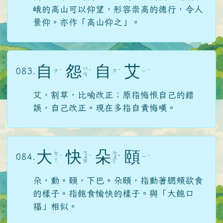
峨的高山可以仰望，形容崇高的德行，令人
景仰。亦作「高山仰之」。
自
怨
自
艾
ㄩ
083.
ㄗ
ㄗ
ㄧ
ˋ
ˋ
ˋ
ˋ
ㄢ
艾，割草，比喻改正；原指悔恨自己的錯
誤，自己改正。現在多指自責悔嘆。
大
快
朵
頤
ㄎ
ㄉ
ㄉ
084.
ㄧ
ˋ
ㄨ
ˋ
ㄨ
ˇ
ˊ
ㄚ
ㄞ
ㄛ
朵，動。頤，下巴。朵頤，指動著腮頰欲食
的樣子。指飽食愉快的樣子。與「大飽口
福」相似。