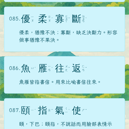
優
柔
寡
斷
ㄍ
ㄉ
ㄧ
ㄖ
085.
ˊ
ㄨ
ˇ
ㄨ
ˋ
ㄡ
ㄡ
ㄚ
ㄢ
優柔，猶豫不決；寡斷，缺乏決斷力。形容
做事猶豫不果決。
魚
雁
往
返
ㄧ
ㄨ
ㄈ
086.
ㄩ
ˊ
ˋ
ˇ
ˇ
ㄢ
ㄤ
ㄢ
魚雁皆指書信。用來比喻書信往來。
頤
指
氣
使
ㄑ
087.
ㄧ
ㄓ
ㄕ
ˊ
ˇ
ˋ
ˇ
ㄧ
頤，下巴；頤指，不說話而用臉部表情示