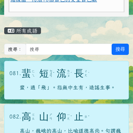
主內容區域
所有成語
搜尋
搜尋：
蜚
短
流
長
ㄉ
ㄌ
ㄈ
ㄔ
081.
ㄨ
ˇ
ㄧ
ˊ
ˊ
ㄟ
ㄤ
ㄢ
ㄡ
蜚，通「飛」。指無中生有，造謠生事。
高
山
仰
止
ㄍ
ㄕ
ㄧ
082.
ㄓ
ˇ
ˇ
ㄠ
ㄢ
ㄤ
高山，巍峨的高山，比喻道德高尚。句謂巍