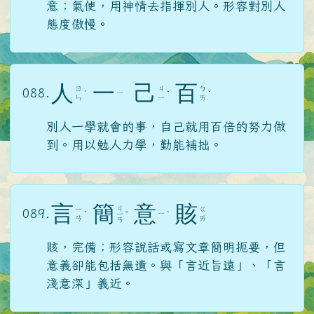
意；氣使，用神情去指揮別人。形容對別人
態度傲慢。
人
一
己
百
ㄖ
ㄐ
ㄅ
088.
ㄧ
ˊ
ˇ
ˇ
ㄣ
ㄧ
ㄞ
別人一學就會的事，自己就用百倍的努力做
到。用以勉人力學，勤能補拙。
言
簡
意
賅
ㄐ
ㄧ
ㄍ
089.
ㄧ
ˊ
ㄧ
ˇ
ˋ
ㄢ
ㄞ
ㄢ
賅，完備；形容說話或寫文章簡明扼要，但
意義卻能包括無遺。與「言近旨遠」、「言
淺意深」義近。