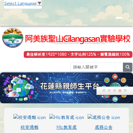
花蓮縣立豐濱國小全球資訊網
跳至主內容區
Select Language
▼
最佳解析度1920*1080，文字比例125%，瀏覽器縮放100%
se
頁尾區域
上中區域內容
校安通報
Hlc教育處
處務公告