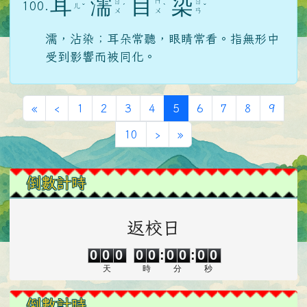
耳
濡
目
染
ㄖ
ㄇ
ㄖ
100.
ㄦ
ˇ
ˊ
ˋ
ˇ
ㄨ
ㄨ
ㄢ
濡，沾染；耳朵常聽，眼睛常看。指無形中
受到影響而被同化。
第一頁
上一頁
(目前頁次)
«
‹
1
2
3
4
5
6
7
8
9
下一頁
最後頁
10
›
»
左邊區域內容
倒數計時
返校日
0
0
0
0
0
0
0
0
0
0
0
0
0
0
:
0
0
:
0
0
天
時
分
秒
倒數計時