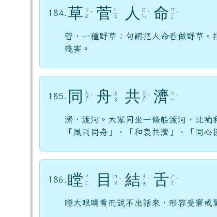
草
菅
人
命
ㄐ
ㄇ
ㄘ
ㄖ
184.
ˇ
ㄧ
ˊ
ㄧ
ˋ
ㄠ
ㄣ
ㄢ
ㄥ
菅，一種野草；句謂把人命看做野草。
殘害。
同
舟
共
濟
ㄊ
ㄍ
ㄓ
ㄐ
185.
ㄨ
ˊ
ㄨ
ˋ
ˋ
ㄡ
ㄧ
ㄥ
ㄥ
濟，渡河。大家同坐一條船渡河，比喻
「風雨同舟」、「和衷共濟」、「同心
瞠
目
結
舌
ㄐ
ㄔ
ㄇ
ㄕ
186.
ˋ
ㄧ
ˊ
ˊ
ㄥ
ㄨ
ㄜ
ㄝ
瞪大眼睛看而說不出話來，形容受窘或