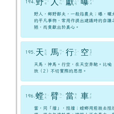
野
人
獻
曝
194.
ˇ
ˊ
ㄧ
ˋ
ˋ
ㄝ
ㄣ
ㄨ
ㄢ
野人，鄉野鄙夫，一般指農夫；曝，曬
的平凡事物，常用作提出建議時的自謙
陋，而貢獻出於真心。
天
馬
行
空
ㄊ
ㄒ
ㄎ
ㄇ
195.
ㄧ
ˇ
ㄧ
ˊ
ㄨ
ㄚ
ㄢ
ㄥ
ㄥ
天馬，神馬。行空，在天空奔馳。比喻
放（2）不切實際的思想。
螳
臂
當
車
ㄊ
ㄅ
ㄉ
ㄔ
196.
ˊ
ˋ
ㄤ
ㄧ
ㄤ
ㄜ
當，同「擋」，阻擋；螳螂用前肢去阻