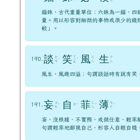
錙銖，古代重量單位；六銖為一錙，四
量。用以形容對細微的事物或很少的錢
較」。
談
笑
風
生
ㄒ
ㄊ
ㄈ
ㄕ
190.
ˊ
ㄧ
ˋ
ㄢ
ㄥ
ㄥ
ㄠ
風生，風趣四溢；句謂談話時有說有笑
妄
自
菲
薄
ㄨ
ㄈ
ㄅ
191.
ㄗ
ˋ
ˋ
ˇ
ˊ
ㄤ
ㄟ
ㄛ
妄，沒根據、不實際，或做任意、輕率
句謂輕率地鄙視自己，形容人自輕自賤