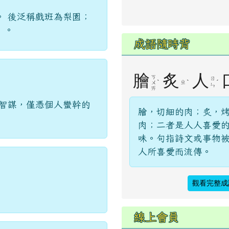
。 後泛稱戲班為梨園；
」。
成語隨時背
膾
炙
人
ㄎ
ㄖ
ˋ
ˋ
ˊ
ㄓ
ㄨ
ㄣ
ㄞ
有智謀，僅憑個人蠻幹的
膾，切細的肉；炙，
肉；二者是人人喜愛
味。句指詩文或事物
人所喜愛而流傳。
觀看完整成
線上會員