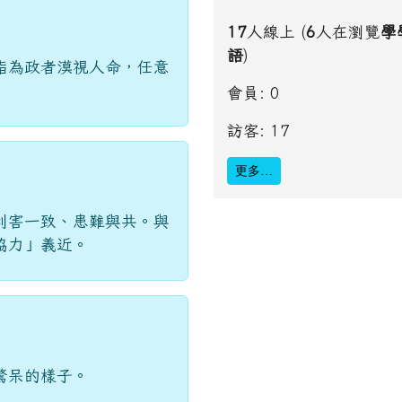
17
人線上 (
6
人在瀏覽
學
語
)
指為政者漠視人命，任意
會員: 0
訪客: 17
更多…
利害一致、患難與共。與
協力」義近。
驚呆的樣子。