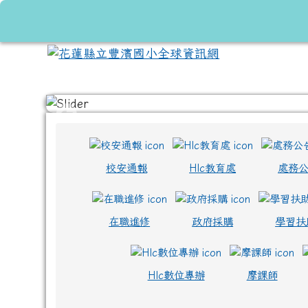
跳至主內容區
花蓮縣立豐濱國小全球資
頁尾區域
上中區域內容
校安通報
Hlc教育處
處務
在職進修
政府採購
學習扶
Hlc數位專辦
摩課師