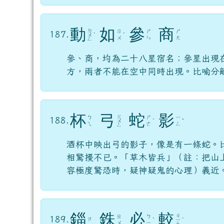
動
如
參
商
ㄉ
ㄖ
ㄕ
ㄕ
187.
ㄨ
ˋ
ˊ
ㄨ
ㄣ
ㄤ
ㄥ
參、商，均為二十八星宿名；參星出現
方，兩者不能在空中同時出現。比喻分
杯
弓
蛇
影
ㄍ
ㄅ
ㄕ
ㄧ
188.
ㄨ
ˊ
ˇ
ㄟ
ㄜ
ㄥ
ㄥ
酒杯中映出弓的影子，像是有一條蛇。
相驚擾不已。「草木皆兵」（註：把山
容極度驚恐時，疑神疑鬼的心理）義近
錙
銖
必
較
ㄐ
ㄓ
ㄅ
189.
ㄗ
ˋ
ㄧ
ˋ
ㄨ
ㄧ
ㄠ