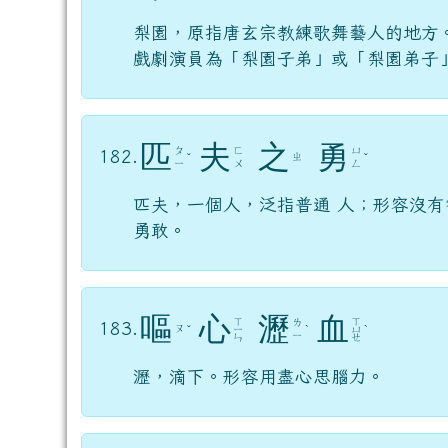
梨園，原指唐玄宗教練歌舞藝人的地方
戲劇演員為「梨園子弟」或「梨園弟子
匹
夫
之
勇
ㄆ
ㄈ
ㄩ
182.
ㄓ
ˇ
ˇ
ㄧ
ㄨ
ㄥ
匹夫，一個人，泛指普通 人；形容沒
勇敢。
嘔
心
瀝
血
ㄒ
ㄒ
ㄌ
183.
ㄡ
ˇ
ㄧ
ˋ
ㄩ
ˋ
ㄧ
ㄣ
ㄝ
瀝，滴下。形容用盡心思腦力。