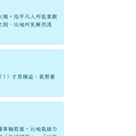
太陽。指平凡人所能貢獻
之詞，比喻所見雖然淺
（1）才思橫溢，氣勢豪
擋車輪前進。比喻氣雄力