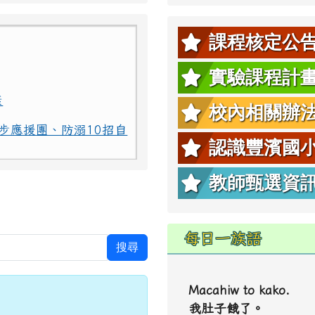
課程核定公
實驗課程計
康
校內相關辦
步應援團、防溺10招自
認識豐濱國
康
教師甄選資
步應援團、防溺10招自
每日一族語
搜尋
Macahiw to kako.
我肚子餓了。