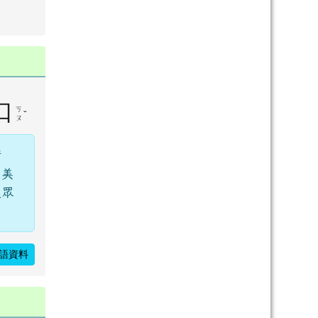
口
ㄎ
ˇ
ㄡ
烤
的美
被眾
語資料