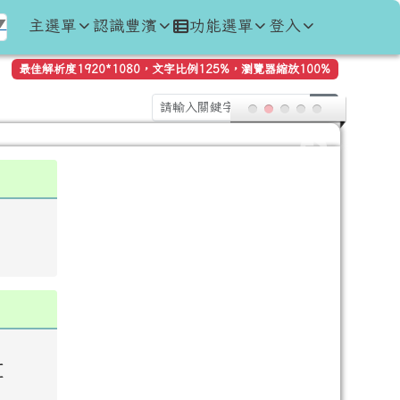
主選單
認識豐濱
功能選單
登入
▼
最佳解析度1920*1080，文字比例125%，瀏覽器縮放100%
search
量