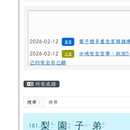
2026-02-12
電子煙多重危害損健
重要
2026-02-12
水域安全宣導：救溺5
注意
己的安全自己顧
2026-02-12
電子煙多重危害損健
重要
主內容區域
2026-02-12
水域安全宣導：救溺5
注意
所有成語
己的安全自己顧
搜尋：
梨
園
子
弟
ㄌ
ㄩ
ㄉ
181.
ㄗ
ˊ
ˊ
ˇ
ˋ
ㄧ
ㄢ
ㄧ