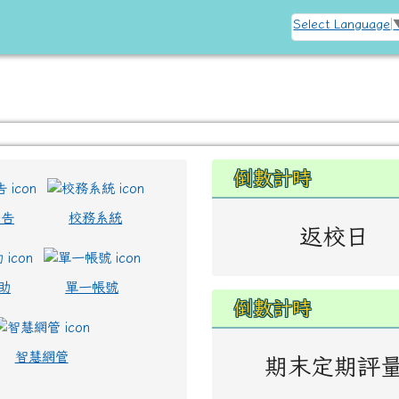
訊網
Select Language
左邊區域內容
倒數計時
公告
校務系統
返校日
助
單一帳號
倒數計時
智慧網管
期末定期評