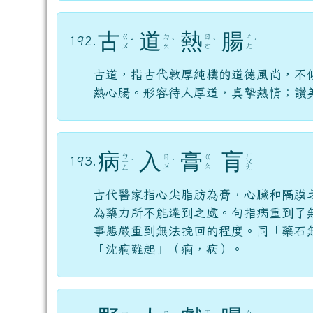
古
道
熱
腸
ㄍ
ㄉ
ㄖ
ㄔ
192.
ˇ
ˋ
ˋ
ˊ
ㄨ
ㄠ
ㄜ
ㄤ
古道，指古代敦厚純樸的道德風尚，不
熱心腸。形容待人厚道，真摯熱情；讚
病
入
膏
肓
ㄅ
ㄏ
ㄖ
ㄍ
193.
ㄧ
ˋ
ˋ
ㄨ
ㄨ
ㄠ
ㄥ
ㄤ
古代醫家指心尖脂肪為膏，心臟和隔膜
為藥力所不能達到之處。句指病重到了
事態嚴重到無法挽回的程度。同「藥石
「沈痾難起」（痾，病）。
ㄒ
ㄧ
ㄖ
ㄆ