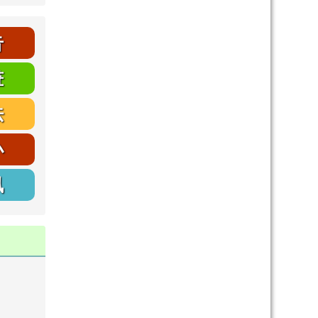
告
畫
法
小
訊