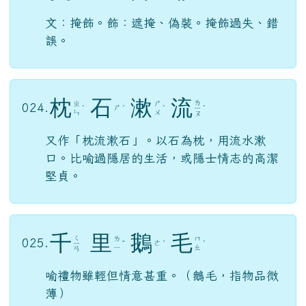
文：掩飾。飾：遮掩、偽裝。掩飾過失、錯
誤。
枕
石
漱
流
ㄌ
ㄓ
ㄕ
024.
ㄕ
ˋ
ˊ
ˋ
ㄧ
ˊ
ㄣ
ㄨ
ㄡ
又作「枕流漱石」。以石為枕，用流水漱
口。比喻過隱居的生活，或隱士情志的高潔
堅貞。
千
里
鵝
毛
ㄑ
ㄌ
ㄇ
025.
ㄜ
ㄧ
ˇ
ˊ
ˊ
ㄧ
ㄠ
ㄢ
喻禮物雖輕但情意甚重。（鵝毛，指物品微
薄）