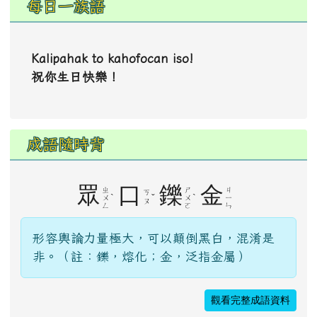
每日一族語
Kalipahak to kahofocan iso!
祝你生日快樂！
成語隨時背
眾
口
鑠
金
ㄓ
ㄕ
ㄐ
ㄎ
ˋ
ˇ
ˋ
ㄨ
ㄨ
ㄧ
ㄡ
ㄥ
ㄛ
ㄣ
形容輿論力量極大，可以顛倒黑白，混淆是
非。（註：鑠，熔化；金，泛指金屬）
觀看完整成語資料