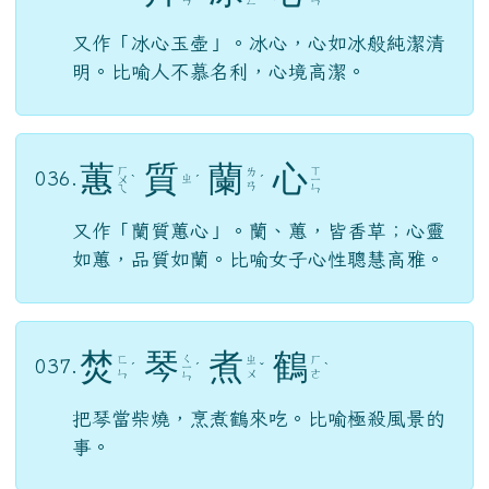
ㄢ
ㄥ
ㄣ
又作「冰心玉壺」。冰心，心如冰般純潔清
明。比喻人不慕名利，心境高潔。
蕙
質
蘭
心
ㄏ
ㄒ
ㄌ
036.
ㄓ
ㄨ
ˋ
ˊ
ˊ
ㄧ
ㄢ
ㄟ
ㄣ
又作「蘭質蕙心」。蘭、蕙，皆香草；心靈
如蕙，品質如蘭。比喻女子心性聰慧高雅。
焚
琴
煮
鶴
ㄑ
ㄈ
ㄓ
ㄏ
037.
ˊ
ㄧ
ˊ
ˇ
ˋ
ㄣ
ㄨ
ㄜ
ㄣ
把琴當柴燒，烹煮鶴來吃。比喻極殺風景的
事。