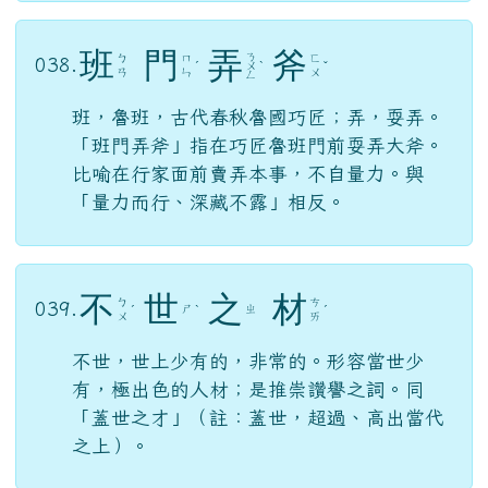
班
門
弄
斧
ㄋ
ㄅ
ㄇ
ㄈ
038.
ˊ
ㄨ
ˋ
ˇ
ㄢ
ㄣ
ㄨ
ㄥ
班，魯班，古代春秋魯國巧匠；弄，耍弄。
「班門弄斧」指在巧匠魯班門前耍弄大斧。
比喻在行家面前賣弄本事，不自量力。與
「量力而行、深藏不露」相反。
不
世
之
材
ㄅ
ㄘ
039.
ㄕ
ㄓ
ˊ
ˋ
ˊ
ㄨ
ㄞ
不世，世上少有的，非常的。形容當世少
有，極出色的人材；是推崇讚譽之詞。同
「蓋世之才」（註：蓋世，超過、高出當代
之上）。