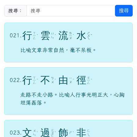
搜尋
搜尋：
行
雲
流
水
ㄒ
ㄌ
ㄕ
ㄩ
021.
ㄧ
ˊ
ˊ
ㄧ
ˊ
ㄨ
ˇ
ㄣ
ㄥ
ㄡ
ㄟ
比喻文章非常自然，毫不呆板。
行
不
由
徑
ㄒ
ㄐ
ㄅ
ㄧ
022.
ㄧ
ˊ
ˋ
ˊ
ㄧ
ˋ
ㄨ
ㄡ
ㄥ
ㄥ
走路不走小路。比喻人行事光明正大，心胸
坦蕩磊落。
文
過
飾
非
ㄍ
ㄨ
ㄈ
023.
ㄕ
ˋ
ㄨ
ˋ
ˋ
ㄣ
ㄟ
ㄛ