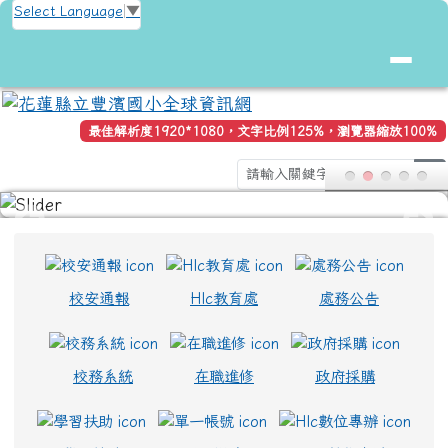
花蓮縣立豐濱國小全球資訊網
跳至主內容區
Select Language
▼
最佳解析度1920*1080，文字比例125%，瀏覽器縮放100%
se
頁尾區域
上中區域內容
校安通報
Hlc教育處
處務公告
校務系統
在職進修
政府採購