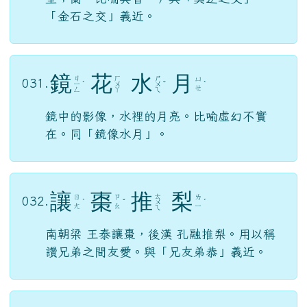
「金石之交」義近。
鏡
花
水
月
ㄐ
ㄏ
ㄕ
ㄩ
031.
ㄧ
ˋ
ㄨ
ㄨ
ˇ
ˋ
ㄝ
ㄥ
ㄚ
ㄟ
鏡中的影像，水裡的月亮。比喻虛幻不實
在。同「鏡像水月」。
讓
棗
推
梨
ㄊ
ㄖ
ㄗ
ㄌ
032.
ˋ
ˇ
ㄨ
ˊ
ㄤ
ㄠ
ㄧ
ㄟ
南朝梁 王泰讓棗，後漢 孔融推梨。用以稱
讚兄弟之間友愛。與「兄友弟恭」義近。