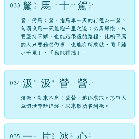
駑
馬
十
駕
ㄐ
ㄋ
ㄇ
033.
ㄕ
ˊ
ˇ
ˊ
ㄧ
ˋ
ㄨ
ㄚ
ㄚ
駑，劣馬；駕，指馬車一天的行程為一駕。
句謂良馬一天能跑千里之遙；劣馬雖慢，只
要堅持不懈，也能跑很遠的路程。比喻平庸
的人只要勤奮做事，也能有所成就。同「跬
步千里」、「勤能補拙」。
汲
汲
營
營
ㄐ
ㄐ
ㄧ
ㄧ
034.
ˊ
ˊ
ˊ
ˊ
ㄧ
ㄧ
ㄥ
ㄥ
汲汲，勤求不息；營營，追逐求取。形容人
急切地奔馳追逐，以求取功名利祿。
一
片
冰
心
ㄆ
ㄅ
ㄒ
035.
ㄧ
ㄧ
ˋ
ㄧ
ㄧ