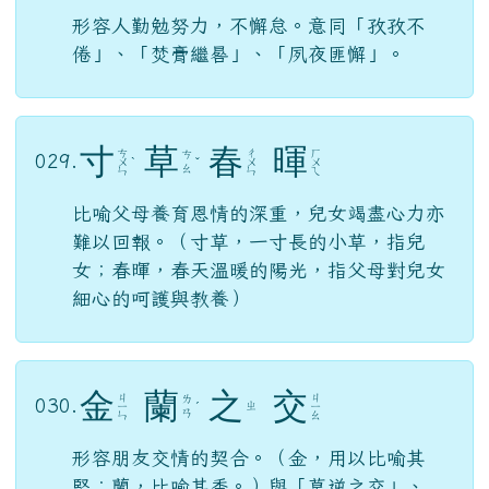
形容人勤勉努力，不懈怠。意同「孜孜不
倦」、「焚膏繼晷」、「夙夜匪懈」。
寸
草
春
暉
ㄘ
ㄔ
ㄏ
ㄘ
029.
ㄨ
ˋ
ˇ
ㄨ
ㄨ
ㄠ
ㄣ
ㄣ
ㄟ
比喻父母養育恩情的深重，兒女竭盡心力亦
難以回報。（寸草，一寸長的小草，指兒
女；春暉，春天溫暖的陽光，指父母對兒女
細心的呵護與教養）
金
蘭
之
交
ㄐ
ㄐ
ㄌ
030.
ㄓ
ㄧ
ˊ
ㄧ
ㄢ
ㄣ
ㄠ
形容朋友交情的契合。（金，用以比喻其
堅；蘭，比喻其香。）與「莫逆之交」、