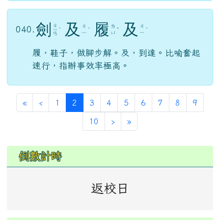
劍
及
履
及
ㄐ
ㄐ
ㄌ
ㄐ
040.
ㄧ
ˋ
ˊ
ˇ
ˊ
ㄧ
ㄩ
ㄧ
ㄢ
履，鞋子，做腳步解。及，到達。比喻奮起
速行，指辦事效率極高。
第一頁
上一頁
(目前頁次)
«
‹
1
2
3
4
5
6
7
8
9
下一頁
最後頁
10
›
»
左邊區域內容
倒數計時
返校日