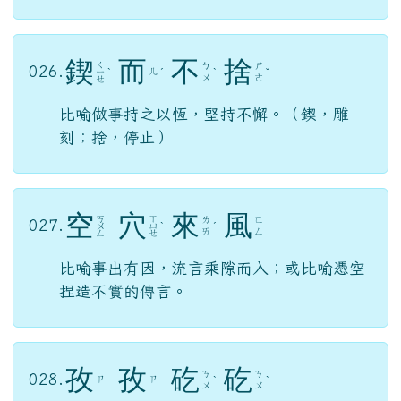
鍥
而
不
捨
ㄑ
ㄅ
ㄕ
026.
ㄦ
ㄧ
ˋ
ˊ
ˋ
ˇ
ㄨ
ㄜ
ㄝ
比喻做事持之以恆，堅持不懈。（鍥，雕
刻；捨，停止）
空
穴
來
風
ㄎ
ㄒ
ㄌ
ㄈ
027.
ㄨ
ㄩ
ˋ
ˊ
ㄞ
ㄥ
ㄥ
ㄝ
比喻事出有因，流言乘隙而入；或比喻憑空
捏造不實的傳言。
孜
孜
矻
矻
ㄎ
ㄎ
028.
ㄗ
ㄗ
ˋ
ˋ
ㄨ
ㄨ