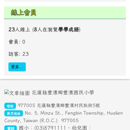
線上會員
23
人線上 (
8
人在瀏覽
學學成語
)
會員: 0
訪客: 23
更多…
頁尾區域內容
花蓮縣豐濱鄉豐濱國民小學
977005 花蓮縣豐濱鄉豐濱村民族街5號
地址
No. 5, Minzu St., Fengbin Township, Hualien
英文地址
County, Taiwan (R.O.C.)
977005
國小：(03)8791111、幼兒園：
電話