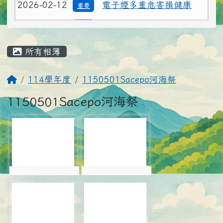
2026-02-12
水域安全宣導：救溺5步
注意
應援團、防溺10招自己的安全自己顧
主內容區域
所有相簿
回首頁
114學年度
1150501Sacepo河海祭
1150501Sacepo河海祭
photo-6052
photo-6053
photo:6052
photo:6053
photo-6054
photo-6055