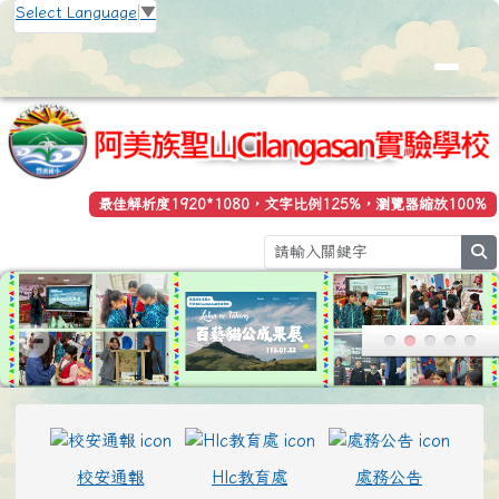
花蓮縣立豐濱國小全球資訊網
跳至主內容區
Select Language
▼
最佳解析度1920*1080，文字比例125%，瀏覽器縮放100%
s
頁尾區域
上中區域內容
校安通報
Hlc教育處
處務公告