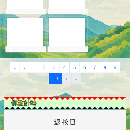
photo:6068
photo:6069
photo-6070
photo-6071
photo:6070
photo:6071
第一頁
上一頁
«
‹
1
2
3
4
5
6
7
8
9
(目前頁次)
10
›
»
左邊區域內容
倒數計時
返校日
0
0
0
0
0
0
0
0
0