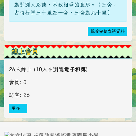
為對別人忍讓，不敢相爭的意思。（三舍，
古時行軍三十里為一舍，三舍為九十里）
觀看完整成語資料
線上會員
26
人線上 (
10
人在瀏覽
電子相簿
)
會員: 0
訪客: 26
更多…
頁尾區域內容
花蓮縣豐濱鄉豐濱國民小學