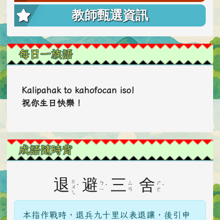
教師甄選資訊
每日一族語
Kalipahak to kahofocan iso!
祝你生日快樂！
成語隨時背
退
避
三
舍
ㄊ
ㄅ
ㄙ
ㄕ
ˋ
ˋ
ˋ
ㄨ
ㄧ
ㄢ
ㄜ
ㄟ
本指作戰時，退兵九十里以表退讓，後引申