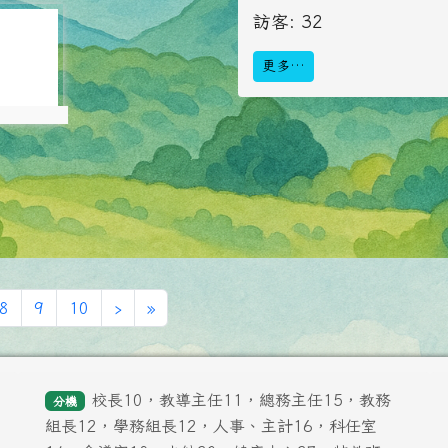
5944
訪客: 32
更多…
5944
下一頁
最後頁
8
9
10
›
»
校長10，教導主任11，總務主任15，教務
分機
組長12，學務組長12，人事、主計16，科任室