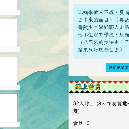
比喻學他人不成，反
5932
去本來的面目。（典
5935
壽陵少年學邯鄲人走
他不但沒有學成，反
自己原來的步法也忘
結果只好爬著回去）
5935
5938
觀看完整成
線上會員
5938
5941
32
人線上 (
8
人在瀏覽
電
簿
)
會員: 0
5941