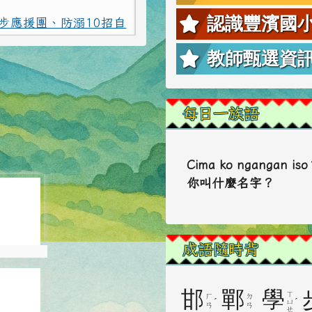
認識豐濱國
教師甄選資
每日一族語
Cima ko ngangan is
你叫什麼名字？
5929
成語隨時背
5929
5932
邯
鄲
學
ㄒ
ㄏ
ㄉ
ˊ
ˊ
ㄩ
ㄢ
ㄢ
ㄝ