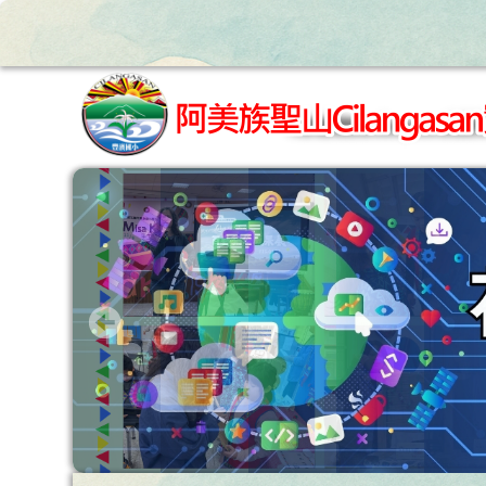
跳至主內容區
花蓮縣立豐濱國小全球資