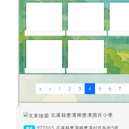
photo-5942
photo-5943
photo-
photo:5942
photo:5943
photo:
photo-5945
photo-5946
photo:5945
photo:5946
第一頁
上一頁
(目前頁次)
«
‹
1
2
3
4
5
6
7
頁尾區域內容
花蓮縣豐濱鄉豐濱國民小學
977005 花蓮縣豐濱鄉豐濱村民族街5號
地址