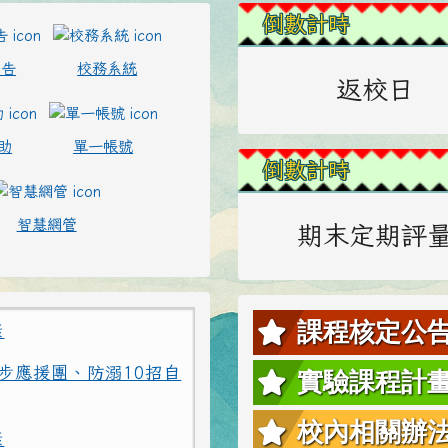
左邊區域內容
倒數計時
公告
校務系統
返校日
助
單一帳號
倒數計時
智慧網管
期末定期評
康
課程核定公
步應援團、防溺10招自
實驗課程計
康
校內相關辦
步應援團、防溺10招自