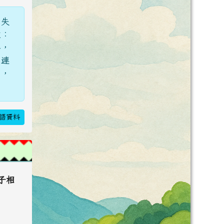
而失
故：
路，
而連
了，
語資料
子相