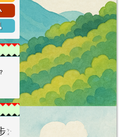
小
訊
o？
步
ㄅ
ˋ
ㄨ