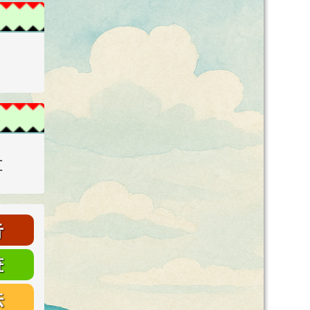
量
告
畫
法