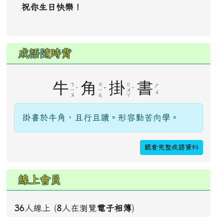
祝你生日快樂！
成語隨時背
牛
角
掛
書
ㄋ
ㄐ
ㄍ
ㄕ
ˊ
ˇ
ˋ
ㄧ
ㄧ
ㄨ
ㄨ
ㄡ
ㄠ
ㄚ
掛書於牛角，且行且讀。形容勤苦向學。
觀看完整成語資料
線上會員
36
人線上 (
8
人在瀏覽
電子相簿
)