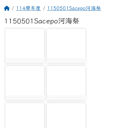
回首頁
114學年度
1150501Sacepo河海祭
1150501Sacepo河海祭
photo-5987
photo-5988
photo:5987
photo:5988
photo-5989
photo-5990
photo:5989
photo:5990
photo-5991
photo-5992