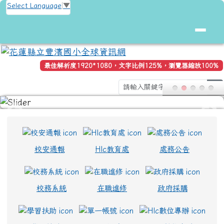
花蓮縣立豐濱國小全球資訊網
跳至主內容區
Select Language
▼
最佳解析度1920*1080，文字比例125%，瀏覽器縮放100%
s
頁尾區域
上中區域內容
校安通報
Hlc教育處
處務公告
校務系統
在職進修
政府採購