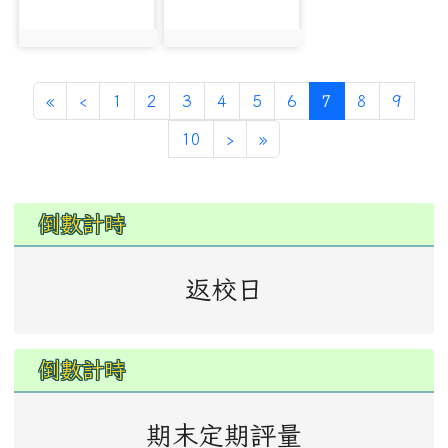
photo:6005
photo:6006
第一頁
上一頁
(目前頁次)
«
‹
1
2
3
4
5
6
7
8
9
下一頁
最後頁
10
›
»
左邊區域內容
倒數計時
返校日
倒數計時
期末定期評量