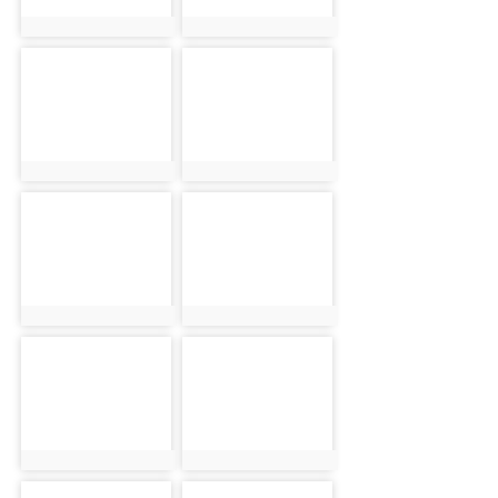
photo:5991
photo:5992
photo-5993
photo-5994
photo:5993
photo:5994
photo-5995
photo-5996
photo:5995
photo:5996
photo-5997
photo-5998
photo:5997
photo:5998