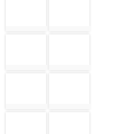
photo-5999
photo-6000
photo:5999
photo:6000
photo-6001
photo-6002
photo:6001
photo:6002
photo-6003
photo-6004
photo:6003
photo:6004
photo-6005
photo-6006