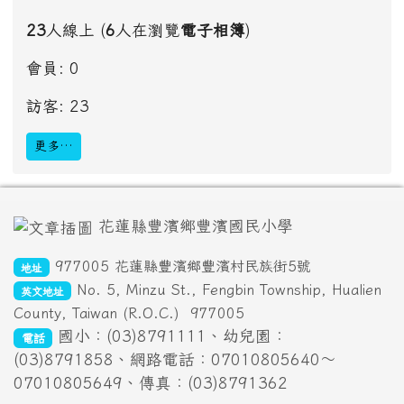
23
人線上 (
6
人在瀏覽
電子相簿
)
會員: 0
訪客: 23
更多…
頁尾區域內容
花蓮縣豐濱鄉豐濱國民小學
977005 花蓮縣豐濱鄉豐濱村民族街5號
地址
No. 5, Minzu St., Fengbin Township, Hualien
英文地址
County, Taiwan (R.O.C.)
977005
國小：(03)8791111、幼兒園：
電話
(03)8791858、網路電話：07010805640～
07010805649、傳真：(03)8791362