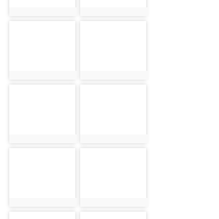
photo:5971
photo:5972
photo-5973
photo-5974
photo:5973
photo:5974
photo-5975
photo-5976
photo:5975
photo:5976
photo-5977
photo-5978
photo:5977
photo:5978