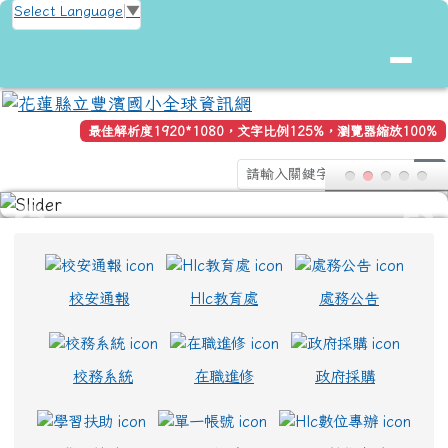
花蓮縣立豐濱國小全球資訊網
跳至主內容區
Select Language
▼
最佳解析度1920*1080，文字比例125%，瀏覽器縮放100%
s
頁尾區域
上中區域內容
校安通報
Hlc教育處
處務公告
校務系統
在職進修
政府採購