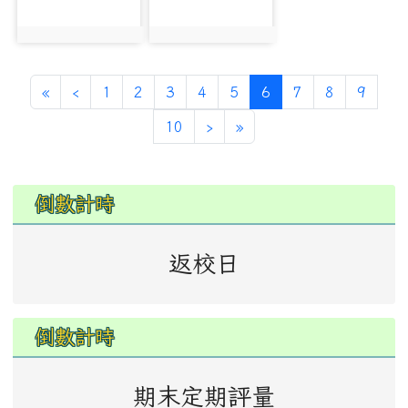
photo:5985
photo:5986
第一頁
上一頁
(目前頁次)
«
‹
1
2
3
4
5
6
7
8
9
下一頁
最後頁
10
›
»
左邊區域內容
倒數計時
返校日
倒數計時
期末定期評量