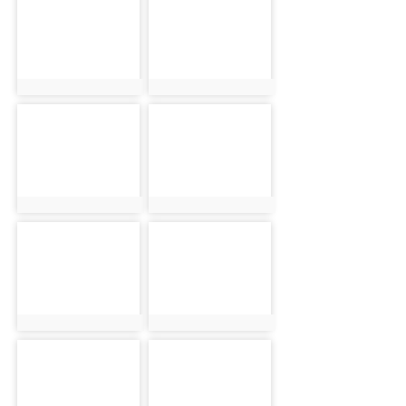
photo-5979
photo-5980
photo:5979
photo:5980
photo-5981
photo-5982
photo:5981
photo:5982
photo-5983
photo-5984
photo:5983
photo:5984
photo-5985
photo-5986