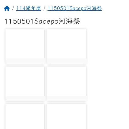
回首頁
114學年度
1150501Sacepo河海祭
1150501Sacepo河海祭
photo-5967
photo-5968
photo:5967
photo:5968
photo-5969
photo-5970
photo:5969
photo:5970
photo-5971
photo-5972