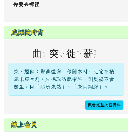
你要去哪裡
成語隨時背
曲
突
徙
薪
ㄒ
ㄑ
ㄊ
ㄒ
ˊ
ˇ
ㄧ
ㄩ
ㄨ
ㄧ
ㄣ
突，煙囪；彎曲煙囪，移開木材。比喻在禍
患未發生前，先採取防範措施，則災禍不會
發生。同「防患未然」、「未雨綢繆」。
觀看完整成語資料
線上會員